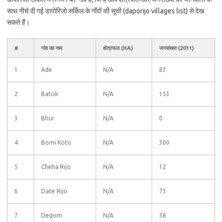
साथ नीचे दी गई डापोरिजो सर्किल के गाँवों की सूची (daporijo villages list) से देख
सकते हैं।
#
गांव का नाम
क्षेत्रफल (HA)
जनसंख्या (2011)
1
Ade
N/A
83
2
Batok
N/A
153
3
Bhur
N/A
0
4
Bomi Koto
N/A
300
5
Cheha Rijo
N/A
12
6
Date Rijo
N/A
73
7
Degom
N/A
58