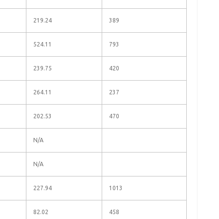
219.24
389
524.11
793
239.75
420
264.11
237
202.53
470
N/A
N/A
227.94
1013
82.02
458