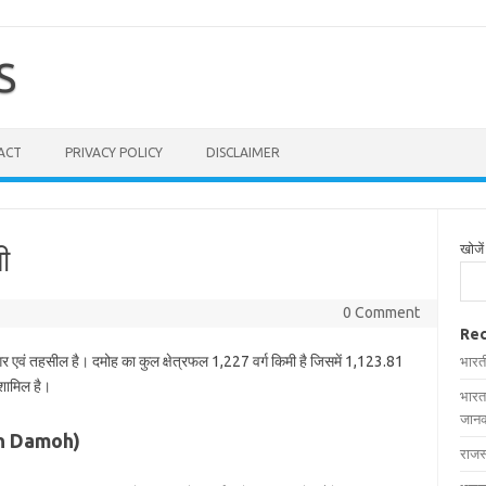
S
ACT
PRIVACY POLICY
DISCLAIMER
खोजें
ी
0 Comment
Rec
गर एवं तहसील है। दमोह का कुल क्षेत्रफल 1,227 वर्ग किमी है जिसमें 1,123.81
भारत
 शामिल है।
भारत
जानक
s in Damoh)
राजस