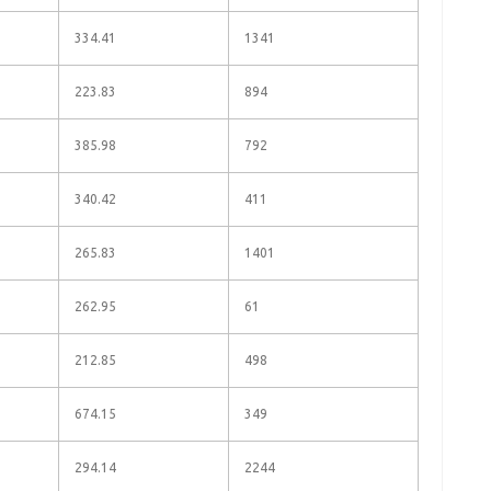
334.41
1341
223.83
894
385.98
792
340.42
411
265.83
1401
262.95
61
212.85
498
674.15
349
294.14
2244