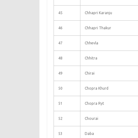
45
Chhapri Karanju
46
Chhapri Thakur
47
Chhevla
48
Chhitra
49
Chirai
50
Chopra Khurd
51
Chopra Ryt
52
Chourai
53
Daba