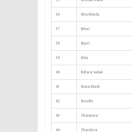
36
Bhorkheda
37
Bhuri
38
Bijori
39
Bilai
40
Biltara Sadak
41
Bisna Khedi
42
Boodhi
43
Chainpura
44
Chandora