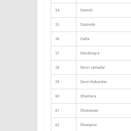
54
Damoh
55
Dasonda
56
Datla
57
Deodongra
58
Deori Jamadar
59
Deori Kishundas
60
Dhamara
61
Dhanauwa
62
Dhangour