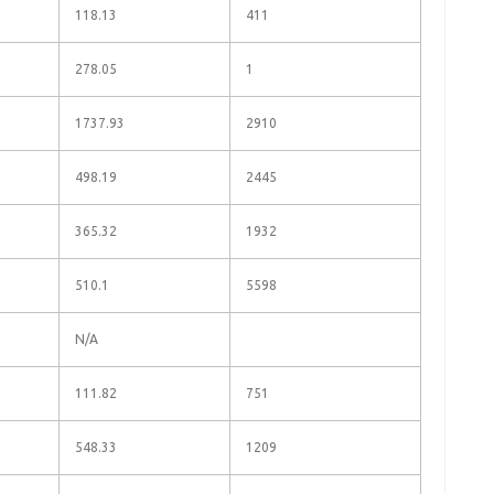
118.13
411
278.05
1
1737.93
2910
498.19
2445
365.32
1932
510.1
5598
N/A
111.82
751
548.33
1209