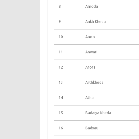
8
Amoda
9
Ankh Kheda
10
Anoo
11
Anwari
12
Arora
13
Arthkheda
14
Athai
15
Badaiya Kheda
16
Badyau