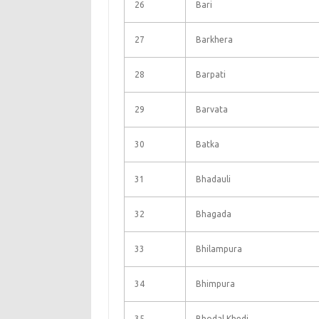
26
Bari
27
Barkhera
28
Barpati
29
Barvata
30
Batka
31
Bhadauli
32
Bhagada
33
Bhilampura
34
Bhimpura
35
Bhodal Khedi