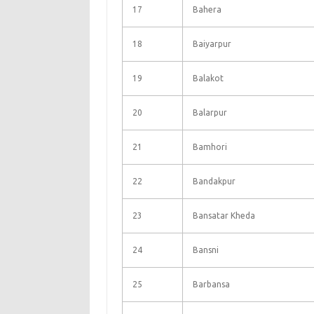
17
Bahera
18
Baiyarpur
19
Balakot
20
Balarpur
21
Bamhori
22
Bandakpur
23
Bansatar Kheda
24
Bansni
25
Barbansa