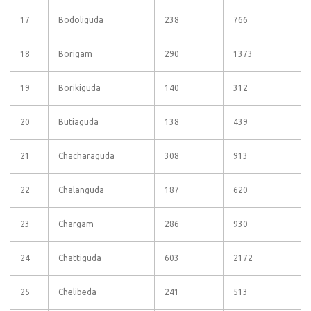
17
Bodoliguda
238
766
18
Borigam
290
1373
19
Borikiguda
140
312
20
Butiaguda
138
439
21
Chacharaguda
308
913
22
Chalanguda
187
620
23
Chargam
286
930
24
Chattiguda
603
2172
25
Chelibeda
241
513