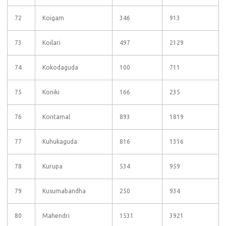
72
Koigam
346
913
73
Koilari
497
2129
74
Kokodaguda
100
711
75
Koniki
166
235
76
Kontamal
893
1819
77
Kuhukaguda
816
1316
78
Kurupa
534
959
79
Kusumabandha
250
934
80
Mahendri
1531
3921