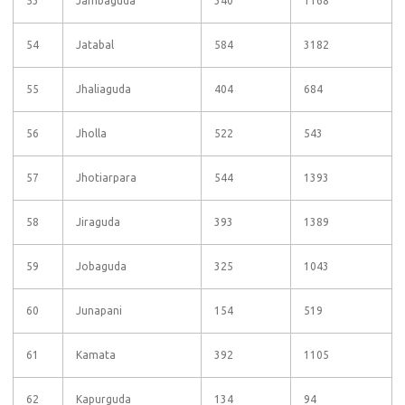
53
Jambaguda
340
1168
54
Jatabal
584
3182
55
Jhaliaguda
404
684
56
Jholla
522
543
57
Jhotiarpara
544
1393
58
Jiraguda
393
1389
59
Jobaguda
325
1043
60
Junapani
154
519
61
Kamata
392
1105
62
Kapurguda
134
94