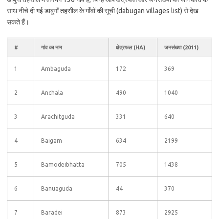
साथ नीचे दी गई डाबुगाँ तहसील के गाँवों की सूची (dabugan villages list) से देख
सकते हैं।
#
गांव का नाम
क्षेत्रफल (HA)
जनसंख्या (2011)
1
Ambaguda
172
369
2
Anchala
490
1040
3
Arachitguda
331
640
4
Baigam
634
2199
5
Bamodeibhatta
705
1438
6
Banuaguda
44
370
7
Baradei
873
2925