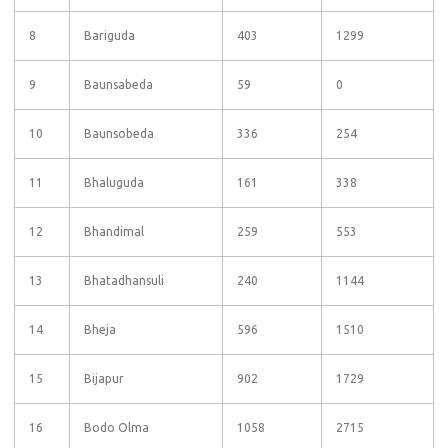
8
Bariguda
403
1299
9
Baunsabeda
59
0
10
Baunsobeda
336
254
11
Bhaluguda
161
338
12
Bhandimal
259
553
13
Bhatadhansuli
240
1144
14
Bheja
596
1510
15
Bijapur
902
1729
16
Bodo Olma
1058
2715