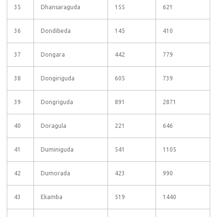
35
Dhansaraguda
155
621
36
Dondibeda
145
410
37
Dongara
442
779
38
Dongiriguda
605
739
39
Dongriguda
891
2871
40
Doragula
221
646
41
Duminiguda
541
1105
42
Dumorada
423
990
43
Ekamba
519
1440