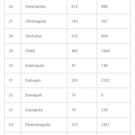
26
Cheptiamba
612
880
27
Chhotaguda
195
307
28
Chichubai
252
804
29
Chikili
460
1668
30
Dabiriguda
47
140
31
Dabugan
209
3322
32
Damapali
76
0
33
Dayaguda
70
258
34
Dhamanaguda
355
1431