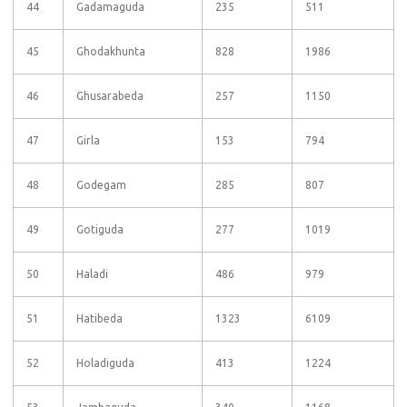
44
Gadamaguda
235
511
45
Ghodakhunta
828
1986
46
Ghusarabeda
257
1150
47
Girla
153
794
48
Godegam
285
807
49
Gotiguda
277
1019
50
Haladi
486
979
51
Hatibeda
1323
6109
52
Holadiguda
413
1224