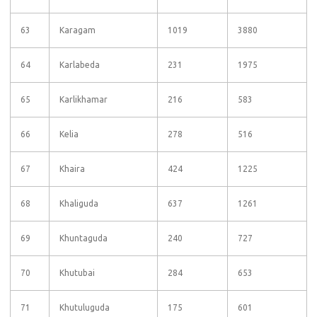
63
Karagam
1019
3880
64
Karlabeda
231
1975
65
Karlikhamar
216
583
66
Kelia
278
516
67
Khaira
424
1225
68
Khaliguda
637
1261
69
Khuntaguda
240
727
70
Khutubai
284
653
71
Khutuluguda
175
601