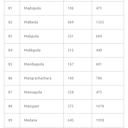
81
Majhiguda
106
473
82
Malbeda
669
1535
83
Maliguda
251
669
84
Malikguda
212
449
85
Mandiaguda
167
601
86
Mangrachachara
160
786
87
Maniaguda
228
473
88
Manigam
573
1678
89
Medana
645
1938