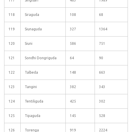
117
Singisari
463
1989
118
Siraguda
108
68
119
Siunaguda
327
1364
120
Siuni
586
751
121
Sondhi Dongriguda
64
90
122
Talbeda
148
663
123
Tangini
382
343
124
Tentiliguda
425
302
125
Tipaguda
145
528
126
Torenga
919
2224