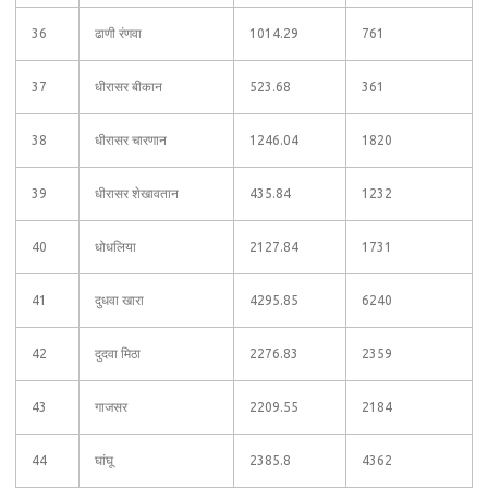
36
ढाणी रंणवा
1014.29
761
37
धीरासर बीकान
523.68
361
38
धीरासर चारणान
1246.04
1820
39
धीरासर शेखावतान
435.84
1232
40
धोधलिया
2127.84
1731
41
दुधवा खारा
4295.85
6240
42
दुदवा मिठा
2276.83
2359
43
गाजसर
2209.55
2184
44
घांघू
2385.8
4362