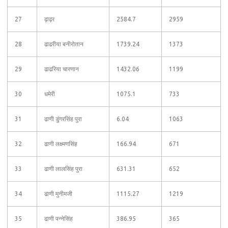
27
ढ़ाढ़र
2584.7
2959
28
ढाढरीया बनीरोतान
1739.24
1373
29
ढाढरिया चारणान
1432.06
1199
30
धमेरी
1075.1
733
31
ढाणी डुंगरसिंह पुरा
6.04
1063
32
ढाणी लक्ष्मणसिंह
166.94
671
33
ढाणी लालसिंह पुरा
631.31
652
34
ढाणी मुनीमजी
1115.27
1219
35
ढाणी पन्नेसिंह
386.95
365