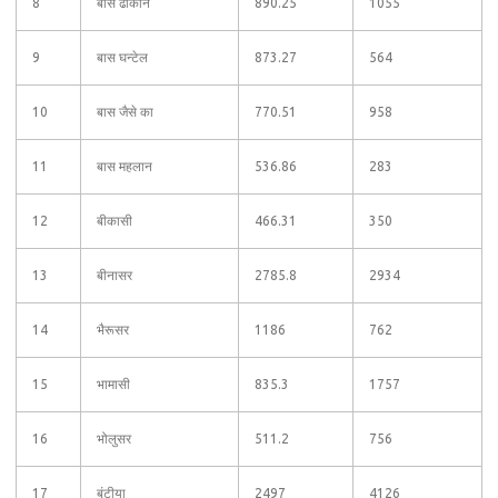
8
बास ढाकान
890.25
1055
9
बास घन्टेल
873.27
564
10
बास जैसे का
770.51
958
11
बास महलान
536.86
283
12
बीकासी
466.31
350
13
बीनासर
2785.8
2934
14
भैरूसर
1186
762
15
भामासी
835.3
1757
16
भोलुसर
511.2
756
17
बूंटीया
2497
4126