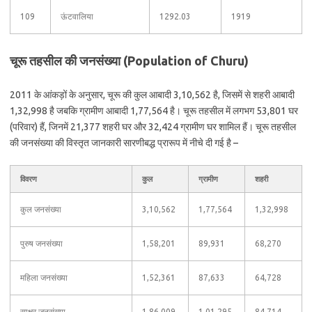
109
ऊंटवालिया
1292.03
1919
चूरू तहसील की जनसंख्या (Population of Churu)
2011 के आंकड़ों के अनुसार, चूरू की कुल आबादी 3,10,562 है, जिसमें से शहरी आबादी
1,32,998 है जबकि ग्रामीण आबादी 1,77,564 है। चूरू तहसील में लगभग 53,801 घर
(परिवार) हैं, जिनमें 21,377 शहरी घर और 32,424 ग्रामीण घर शामिल हैं। चूरू तहसील
की जनसंख्या की विस्तृत जानकारी सारणीबद्ध प्रारूप में नीचे दी गई है –
विवरण
कुल
ग्रामीण
शहरी
कुल जनसंख्या
3,10,562
1,77,564
1,32,998
पुरुष जनसंख्या
1,58,201
89,931
68,270
महिला जनसंख्या
1,52,361
87,633
64,728
साक्षर जनसंख्या
1,86,009
1,01,295
84,714