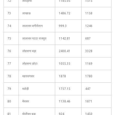
72
लादड़ीया
1185.05
1515
73
लाखाऊ
1486.72
1158
74
लालासर बनीरोतान
999.3
1246
75
लालासर पटटा राजपुरा
1142.81
687
76
लोहसना बड़ा
2400.41
3328
77
लोहसना छोटा
1055.35
1169
78
महरावणसर
1878
1780
79
मठोड़ी
1757.15
447
80
मेघसर
1138.46
1871
81
मोलीसर बड़ा
924
1450