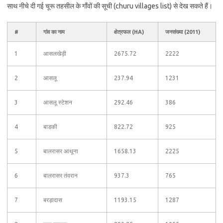
साथ नीचे दी गई चूरू तहसील के गाँवों की सूची (churu villages list) से देख सकते हैं।
#
गांव का नाम
क्षेत्रफल (HA)
जनसंख्या (2011)
1
आसलखेड़ी
2675.72
2222
2
आसलू
237.94
1231
3
आसलू स्टेशन
292.46
386
4
बाडकी
822.72
925
5
बालरासर आथूना
1658.13
2225
6
बालरासर तंवरान
937.3
765
7
बरड़ादास
1193.15
1287