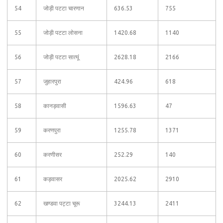
54
जोड़ी पटटा चारणान
636.53
755
55
जोड़ी पटटा लोसना
1420.68
1140
56
जोड़ी पटटा सात्यूं
2628.18
2166
57
जुहारपुरा
424.96
618
58
कानड़वासी
1596.63
47
59
करणपुरा
1255.78
1371
60
करणीसर
252.29
140
61
कड़वासर
2025.62
2910
62
खण्डवा पट्टा चूरू
3244.13
2411