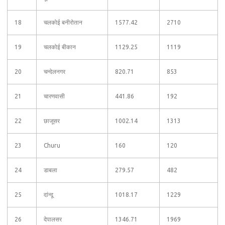
18
चलकोई बनीरोतान
1577.42
2710
19
चलकोई बीकान
1129.25
1119
20
चन्देलनगर
820.71
853
21
चारणवासी
441.86
192
22
छाजूसर
1002.14
1313
23
Churu
160
120
24
डाबला
279.57
482
25
दांन्दू
1018.17
1229
26
देपालसर
1346.71
1969