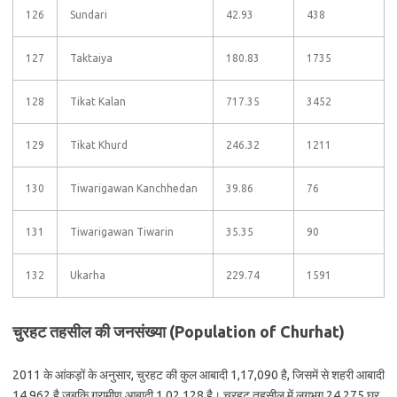
126
Sundari
42.93
438
127
Taktaiya
180.83
1735
128
Tikat Kalan
717.35
3452
129
Tikat Khurd
246.32
1211
130
Tiwarigawan Kanchhedan
39.86
76
131
Tiwarigawan Tiwarin
35.35
90
132
Ukarha
229.74
1591
चुरहट तहसील की जनसंख्या (Population of Churhat)
2011 के आंकड़ों के अनुसार, चुरहट की कुल आबादी 1,17,090 है, जिसमें से शहरी आबादी
14,962 है जबकि ग्रामीण आबादी 1,02,128 है। चुरहट तहसील में लगभग 24,275 घर