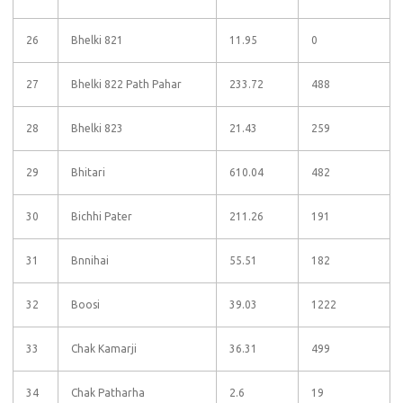
26
Bhelki 821
11.95
0
27
Bhelki 822 Path Pahar
233.72
488
28
Bhelki 823
21.43
259
29
Bhitari
610.04
482
30
Bichhi Pater
211.26
191
31
Bnnihai
55.51
182
32
Boosi
39.03
1222
33
Chak Kamarji
36.31
499
34
Chak Patharha
2.6
19