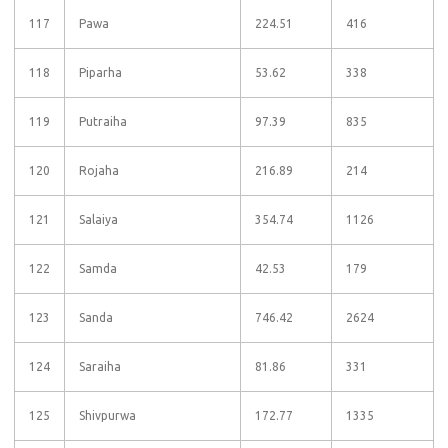
117
Pawa
224.51
416
118
Piparha
53.62
338
119
Putraiha
97.39
835
120
Rojaha
216.89
214
121
Salaiya
354.74
1126
122
Samda
42.53
179
123
Sanda
746.42
2624
124
Saraiha
81.86
331
125
Shivpurwa
172.77
1335