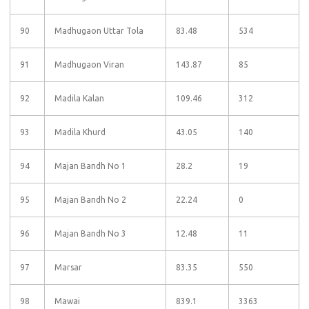
90
Madhugaon Uttar Tola
83.48
534
91
Madhugaon Viran
143.87
85
92
Madila Kalan
109.46
312
93
Madila Khurd
43.05
140
94
Majan Bandh No 1
28.2
19
95
Majan Bandh No 2
22.24
0
96
Majan Bandh No 3
12.48
11
97
Marsar
83.35
550
98
Mawai
839.1
3363