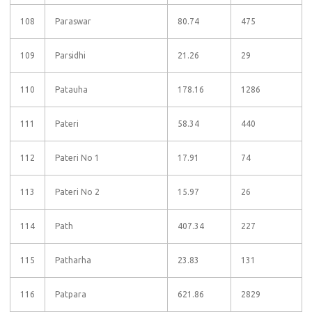
108
Paraswar
80.74
475
109
Parsidhi
21.26
29
110
Patauha
178.16
1286
111
Pateri
58.34
440
112
Pateri No 1
17.91
74
113
Pateri No 2
15.97
26
114
Path
407.34
227
115
Patharha
23.83
131
116
Patpara
621.86
2829