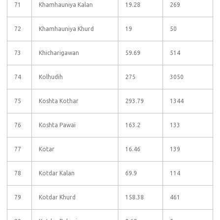
71
Khamhauniya Kalan
19.28
269
72
Khamhauniya Khurd
19
50
73
Khicharigawan
59.69
514
74
Kolhudih
275
3050
75
Koshta Kothar
293.79
1344
76
Koshta Pawai
163.2
133
77
Kotar
16.46
139
78
Kotdar Kalan
69.9
114
79
Kotdar Khurd
158.38
461