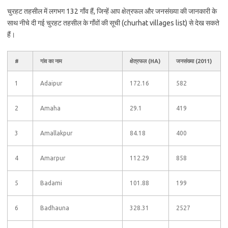
चुरहट तहसील में लगभग 132 गाँव हैं, जिन्हें आप क्षेत्रफल और जनसंख्या की जानकारी के
साथ नीचे दी गई चुरहट तहसील के गाँवों की सूची (churhat villages list) से देख सकते
हैं।
#
गांव का नाम
क्षेत्रफल (HA)
जनसंख्या (2011)
1
Adaipur
172.16
582
2
Amaha
29.1
419
3
Amallakpur
84.18
400
4
Amarpur
112.29
858
5
Badami
101.88
199
6
Badhauna
328.31
2527