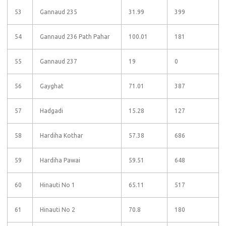
53
Gannaud 235
31.99
399
54
Gannaud 236 Path Pahar
100.01
181
55
Gannaud 237
19
0
56
Gayghat
71.01
387
57
Hadgadi
15.28
127
58
Hardiha Kothar
57.38
686
59
Hardiha Pawai
59.51
648
60
Hinauti No 1
65.11
517
61
Hinauti No 2
70.8
180