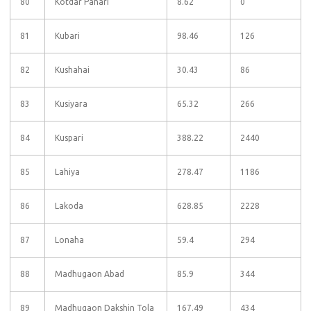
80
Kotdar Pahari
8.62
0
81
Kubari
98.46
126
82
Kushahai
30.43
86
83
Kusiyara
65.32
266
84
Kuspari
388.22
2440
85
Lahiya
278.47
1186
86
Lakoda
628.85
2228
87
Lonaha
59.4
294
88
Madhugaon Abad
85.9
344
89
Madhugaon Dakshin Tola
167.49
434