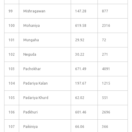
99
Mishragawan
147.28
877
100
Mohaniya
619.58
2316
101
Mungaha
29.92
72
102
Neguda
30.22
271
103
Pachokhar
671.49
4091
104
Padariya Kalan
197.67
1215
105
Padariya Khurd
62.02
551
106
Padkhuri
601.46
2696
107
Paikiniya
66.06
366