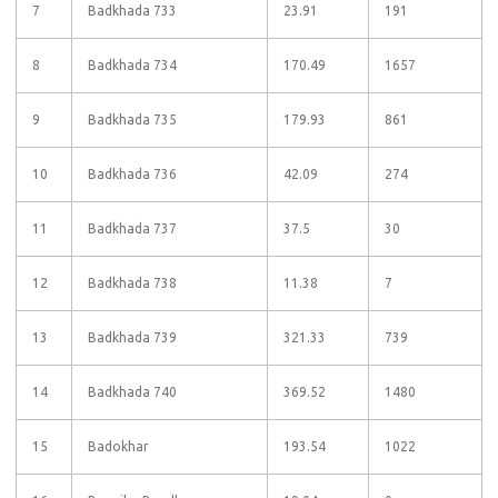
7
Badkhada 733
23.91
191
8
Badkhada 734
170.49
1657
9
Badkhada 735
179.93
861
10
Badkhada 736
42.09
274
11
Badkhada 737
37.5
30
12
Badkhada 738
11.38
7
13
Badkhada 739
321.33
739
14
Badkhada 740
369.52
1480
15
Badokhar
193.54
1022