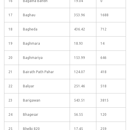
16
Bagaiha Bandh
19.04
0
17
Baghau
353.96
1688
18
Bagheda
436.42
712
19
Baghmara
18.93
14
20
Baghmariya
153.99
646
21
Bairath Path Pahar
124.07
418
22
Baliyar
251.46
518
23
Barigawan
543.51
3815
24
Bhagesar
56.55
120
25
Bhelki 820
17.45
259