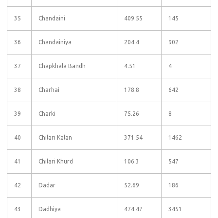
35
Chandaini
409.55
145
36
Chandainiya
204.4
902
37
Chapkhala Bandh
4.51
4
38
Charhai
178.8
642
39
Charki
75.26
8
40
Chilari Kalan
371.54
1462
41
Chilari Khurd
106.3
547
42
Dadar
52.69
186
43
Dadhiya
474.47
3451