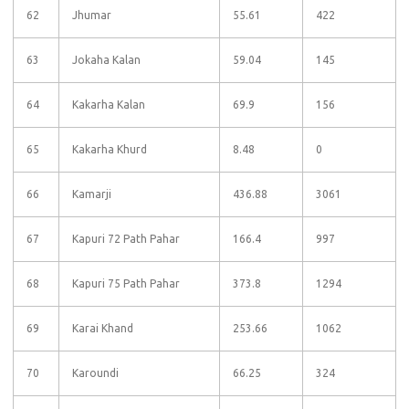
62
Jhumar
55.61
422
63
Jokaha Kalan
59.04
145
64
Kakarha Kalan
69.9
156
65
Kakarha Khurd
8.48
0
66
Kamarji
436.88
3061
67
Kapuri 72 Path Pahar
166.4
997
68
Kapuri 75 Path Pahar
373.8
1294
69
Karai Khand
253.66
1062
70
Karoundi
66.25
324