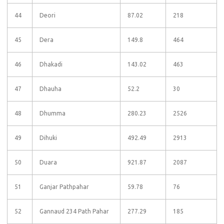
44
Deori
87.02
218
45
Dera
149.8
464
46
Dhakadi
143.02
463
47
Dhauha
52.2
30
48
Dhumma
280.23
2526
49
Dihuki
492.49
2913
50
Duara
921.87
2087
51
Ganjar Pathpahar
59.78
76
52
Gannaud 234 Path Pahar
277.29
185