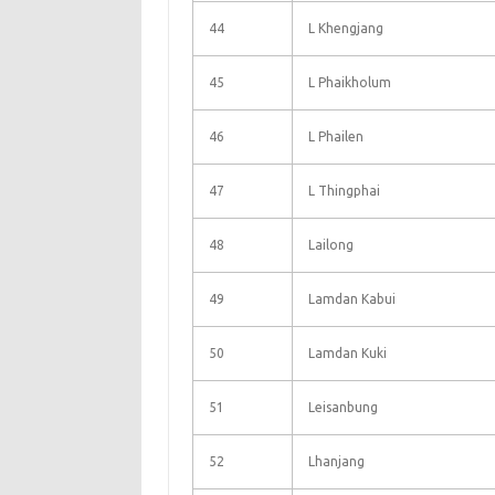
44
L Khengjang
45
L Phaikholum
46
L Phailen
47
L Thingphai
48
Lailong
49
Lamdan Kabui
50
Lamdan Kuki
51
Leisanbung
52
Lhanjang