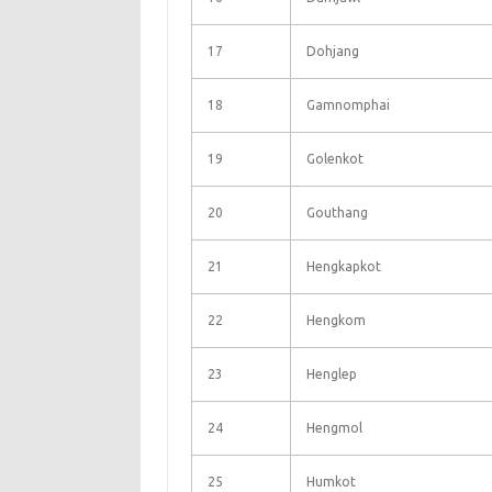
17
Dohjang
18
Gamnomphai
19
Golenkot
20
Gouthang
21
Hengkapkot
22
Hengkom
23
Henglep
24
Hengmol
25
Humkot