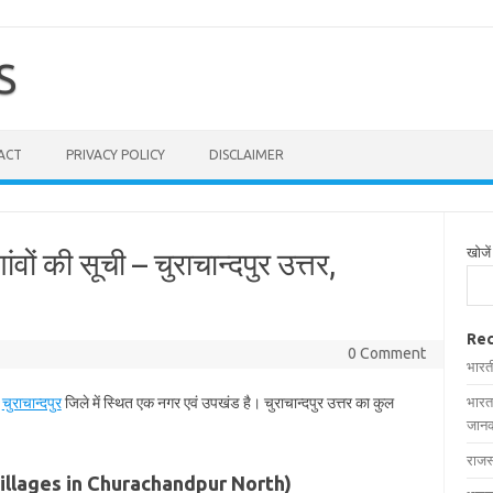
S
ACT
PRIVACY POLICY
DISCLAIMER
खोजें
ंवों की सूची – चुराचान्दपुर उत्तर,
Rec
0 Comment
भारत
े
चुराचान्दपुर
जिले में स्थित एक नगर एवं उपखंड है। चुराचान्दपुर उत्तर का कुल
भारत
जानक
राजस
सूची (Villages in Churachandpur North)