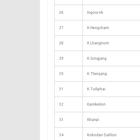
26
Ingourok
27
K Hengcham
28
K Lhangnom
29
K Songjang
30
K Thenjang
31
K Tuiliphai
32
Kamkeilon
33
Khanpi
34
Kokodan Dahlon