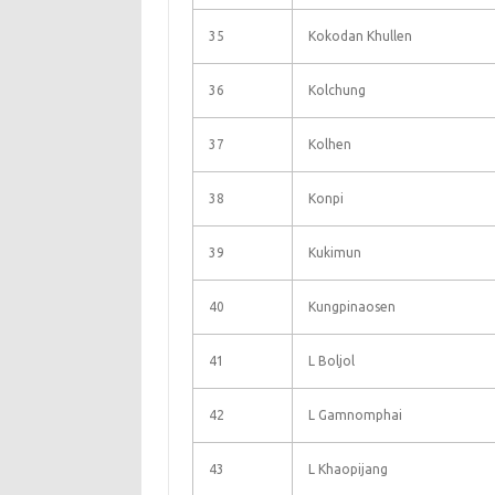
35
Kokodan Khullen
36
Kolchung
37
Kolhen
38
Konpi
39
Kukimun
40
Kungpinaosen
41
L Boljol
42
L Gamnomphai
43
L Khaopijang