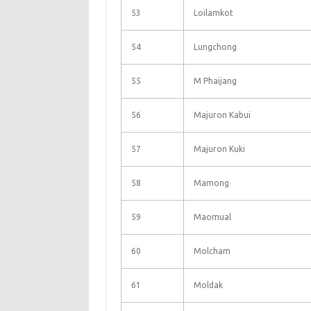
53
Loilamkot
54
Lungchong
55
M Phaijang
56
Majuron Kabui
57
Majuron Kuki
58
Mamong
59
Maomual
60
Molcham
61
Moldak