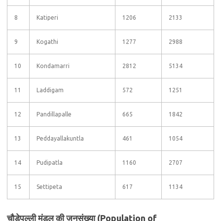
8
Katiperi
1206
2133
9
Kogathi
1277
2988
10
Kondamarri
2812
5134
11
Laddigam
572
1251
12
Pandillapalle
665
1842
13
Peddayallakuntla
461
1054
14
Pudipatla
1160
2707
15
Settipeta
617
1134
चौडेपल्ली मंडल की जनसंख्या (Population of