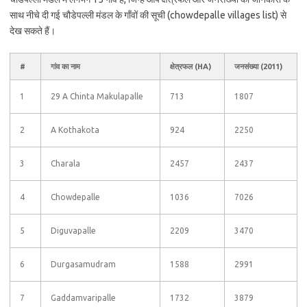
साथ नीचे दी गई चौडेपल्ली मंडल के गाँवों की सूची (chowdepalle villages list) से
देख सकते हैं।
#
गांव का नाम
क्षेत्रफल (HA)
जनसंख्या (2011)
1
29 A Chinta Makulapalle
713
1807
2
A Kothakota
924
2250
3
Charala
2457
2437
4
Chowdepalle
1036
7026
5
Diguvapalle
2209
3470
6
Durgasamudram
1588
2991
7
Gaddamvaripalle
1732
3879