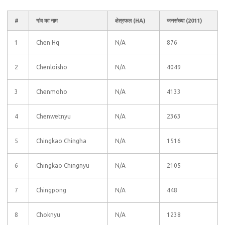
#
गांव का नाम
क्षेत्रफल (HA)
जनसंख्या (2011)
1
Chen Hq
N/A
876
2
Chenloisho
N/A
4049
3
Chenmoho
N/A
4133
4
Chenwetnyu
N/A
2363
5
Chingkao Chingha
N/A
1516
6
Chingkao Chingnyu
N/A
2105
7
Chingpong
N/A
448
8
Choknyu
N/A
1238