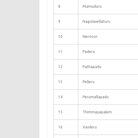
8
Mamuduru
9
Nagulavellaturu
10
Nernoor
11
Paderu
12
Pathapadu
13
Pelleru
14
Perumallapadu
15
Thimmayapalem
16
Vavileru