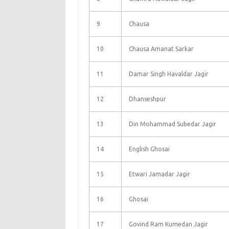
9
Chausa
10
Chausa Amanat Sarkar
11
Damar Singh Havaldar Jagir
12
Dhanseshpur
13
Din Mohammad Subedar Jagir
14
English Ghosai
15
Etwari Jamadar Jagir
16
Ghosai
17
Govind Ram Kumedan Jagir