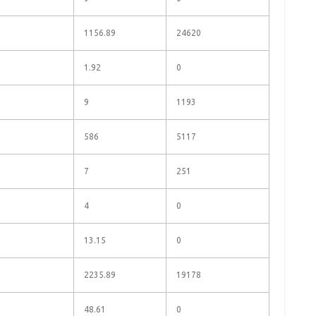
1156.89
24620
1.92
0
9
1193
586
5117
7
251
4
0
13.15
0
2235.89
19178
48.61
0