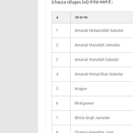
(chausa villages list) से देख सकते हैं।
#
गांव का नाम
1
Amanat Hedaetullah Subedar
2
Amanat Manullah Jamadar
3
Amanat Manullah Subedar
4
Amanat Mungi Khan Subedar
5
Arajpur
6
Bhatgawan
7
Bhola Singh Jamadar
8
Chamru Hawaldar Jagir