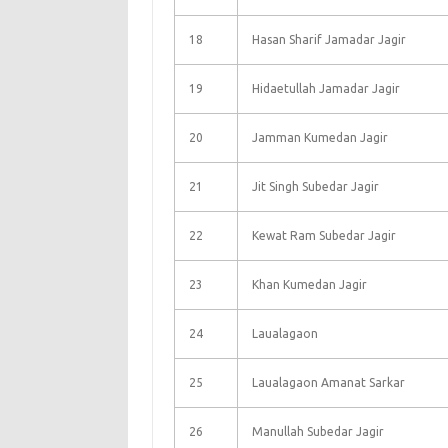
18
Hasan Sharif Jamadar Jagir
19
Hidaetullah Jamadar Jagir
20
Jamman Kumedan Jagir
21
Jit Singh Subedar Jagir
22
Kewat Ram Subedar Jagir
23
Khan Kumedan Jagir
24
Laualagaon
25
Laualagaon Amanat Sarkar
26
Manullah Subedar Jagir