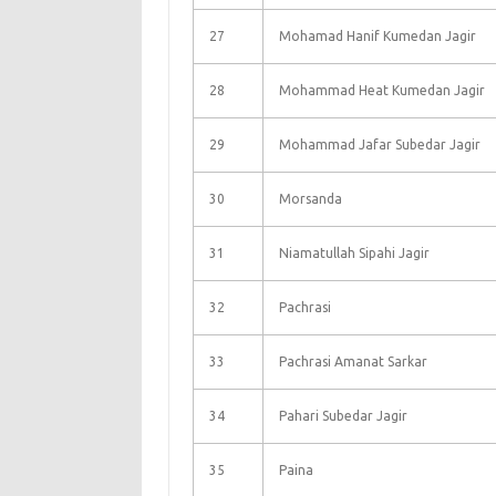
27
Mohamad Hanif Kumedan Jagir
28
Mohammad Heat Kumedan Jagir
29
Mohammad Jafar Subedar Jagir
30
Morsanda
31
Niamatullah Sipahi Jagir
32
Pachrasi
33
Pachrasi Amanat Sarkar
34
Pahari Subedar Jagir
35
Paina