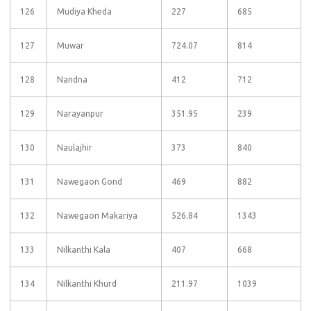
126
Mudiya Kheda
227
685
127
Muwar
724.07
814
128
Nandna
412
712
129
Narayanpur
351.95
239
130
Naulajhir
373
840
131
Nawegaon Gond
469
882
132
Nawegaon Makariya
526.84
1343
133
Nilkanthi Kala
407
668
134
Nilkanthi Khurd
211.97
1039