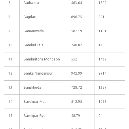
7
Badiwara
483.64
1502
8
Bagdari
896.75
881
9
Bamanwada
582.19
1101
10
Bamhni Lala
740.82
1300
11
Bamhnitora Mohgaon
552
1437
12
Banka Nanganpur
942.99
2714
13
Banskheda
728.72
1357
14
Barelipar Mal
512.95
1057
15
Barelipar Ryt
48.79
0