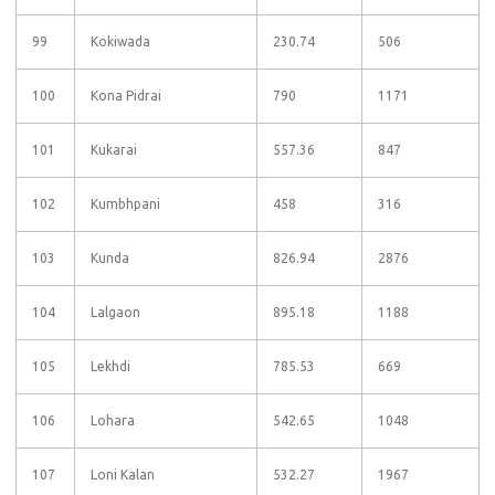
99
Kokiwada
230.74
506
100
Kona Pidrai
790
1171
101
Kukarai
557.36
847
102
Kumbhpani
458
316
103
Kunda
826.94
2876
104
Lalgaon
895.18
1188
105
Lekhdi
785.53
669
106
Lohara
542.65
1048
107
Loni Kalan
532.27
1967