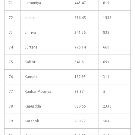
71
Jamuniya
443.47
819
72
Jhilmili
596.45
1938
73
Jhiriya
341.35
832
74
Jurtara
775.14
669
75
Kalkoti
641.6
691
76
Kamati
182.93
311
77
Kanhar Pipariya
89.87
5
78
Kapurdda
989.65
2336
79
Karaboh
280.77
584