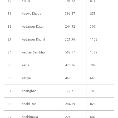
80
Karlai
741.22
816
81
Kauwa Kheda
396.57
855
82
Kedarpur Kalan
244.92
307
83
Kedarpur Khurd
321.36
1105
84
Keolari Sambha
502.17
1397
85
Keria
473.26
784
86
Keriya
468
668
87
Khairghat
377.7
709
88
Khairi Rani
284.69
828
89
Khairimata
226
647