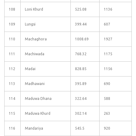
108
Loni Khurd
525.08
1136
109
Lungsi
399.44
607
110
Machaghora
1008.69
1927
111
Machiwada
768.32
1175
112
Madai
828.85
1156
113
Madhawani
395.89
690
114
Maduwa Dhana
322.64
588
115
Maduwa Khurd
302.14
263
116
Mandariya
545.5
920