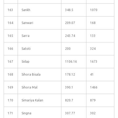
163
Sankh
348.5
1070
164
Sanwari
209.07
168
165
Sarra
243.74
133
166
Satoti
200
324
167
Sidap
1106.16
1673
168
Sihora Bisala
178.12
41
169
Sihora Mal
390.1
1466
170
Simariya Kalan
820.7
879
171
Singna
307.77
302