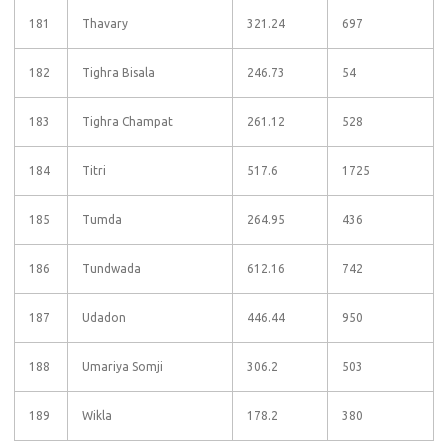
181
Thavary
321.24
697
182
Tighra Bisala
246.73
54
183
Tighra Champat
261.12
528
184
Titri
517.6
1725
185
Tumda
264.95
436
186
Tundwada
612.16
742
187
Udadon
446.44
950
188
Umariya Somji
306.2
503
189
Wikla
178.2
380