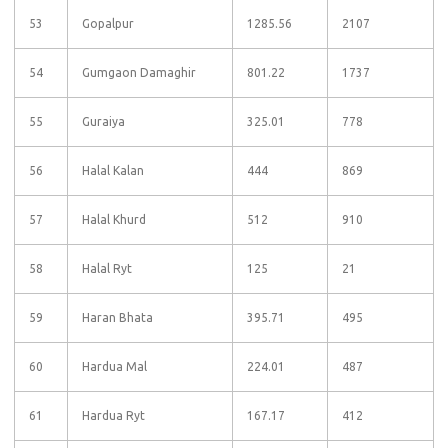
53
Gopalpur
1285.56
2107
54
Gumgaon Damaghir
801.22
1737
55
Guraiya
325.01
778
56
Halal Kalan
444
869
57
Halal Khurd
512
910
58
Halal Ryt
125
21
59
Haran Bhata
395.71
495
60
Hardua Mal
224.01
487
61
Hardua Ryt
167.17
412