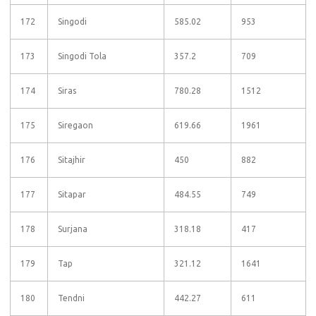
172
Singodi
585.02
953
173
Singodi Tola
357.2
709
174
Siras
780.28
1512
175
Siregaon
619.66
1961
176
Sitajhir
450
882
177
Sitapar
484.55
749
178
Surjana
318.18
417
179
Tap
321.12
1641
180
Tendni
442.27
611