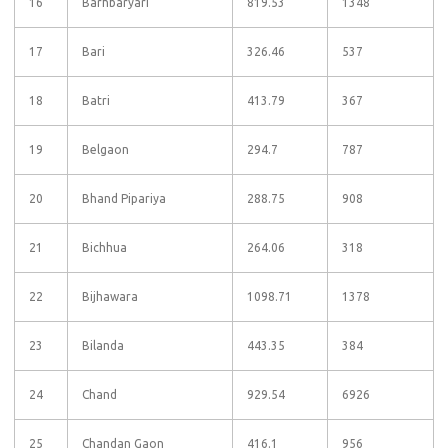
16
Barhbaryari
819.53
1348
17
Bari
326.46
537
18
Batri
413.79
367
19
Belgaon
294.7
787
20
Bhand Pipariya
288.75
908
21
Bichhua
264.06
318
22
Bijhawara
1098.71
1378
23
Bilanda
443.35
384
24
Chand
929.54
6926
25
Chandan Gaon
416.1
956