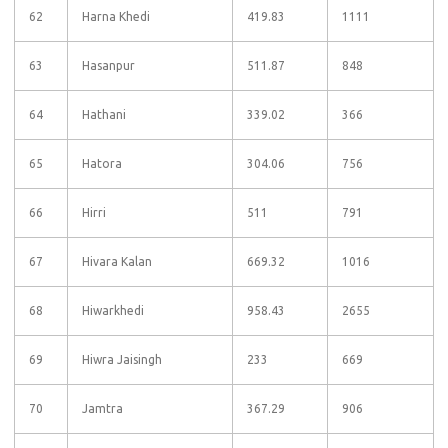
62
Harna Khedi
419.83
1111
63
Hasanpur
511.87
848
64
Hathani
339.02
366
65
Hatora
304.06
756
66
Hirri
511
791
67
Hivara Kalan
669.32
1016
68
Hiwarkhedi
958.43
2655
69
Hiwra Jaisingh
233
669
70
Jamtra
367.29
906