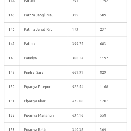
144
Parsoli
791
1792
145
Pathra Jangli Mal
319
589
146
Pathra Jangli Ryt
173
237
147
Patlon
399.75
683
148
Pauniya
380.24
1197
149
Pindrai Saraf
661.91
829
150
Pipariya Fatepur
922.54
1168
151
Pipariya Khati
475.86
1202
152
Pipariya Mansingh
634.16
558
153
Pipariya Ratti
340.38
309