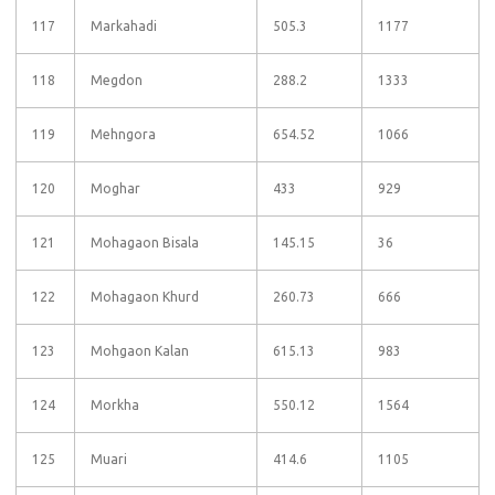
117
Markahadi
505.3
1177
118
Megdon
288.2
1333
119
Mehngora
654.52
1066
120
Moghar
433
929
121
Mohagaon Bisala
145.15
36
122
Mohagaon Khurd
260.73
666
123
Mohgaon Kalan
615.13
983
124
Morkha
550.12
1564
125
Muari
414.6
1105