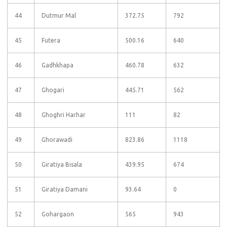
44
Dutmur Mal
372.75
792
45
Futera
500.16
640
46
Gadhkhapa
460.78
632
47
Ghogari
445.71
562
48
Ghoghri Harhar
111
82
49
Ghorawadi
823.86
1118
50
Giratiya Bisala
439.95
674
51
Giratiya Damani
93.64
0
52
Gohargaon
565
943