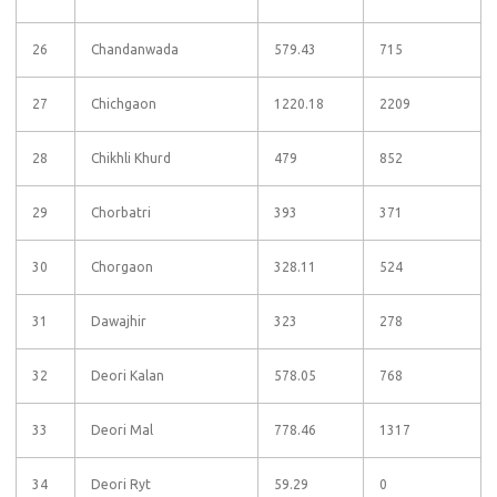
26
Chandanwada
579.43
715
27
Chichgaon
1220.18
2209
28
Chikhli Khurd
479
852
29
Chorbatri
393
371
30
Chorgaon
328.11
524
31
Dawajhir
323
278
32
Deori Kalan
578.05
768
33
Deori Mal
778.46
1317
34
Deori Ryt
59.29
0