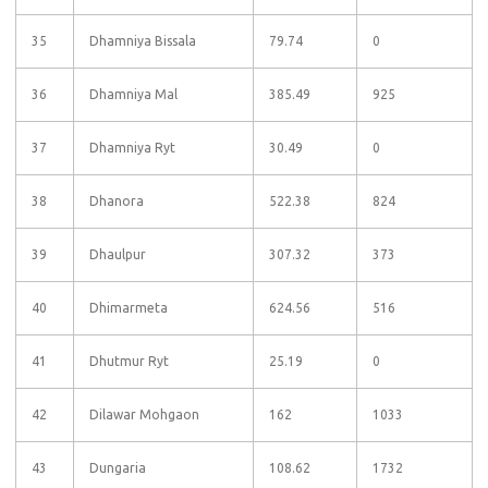
35
Dhamniya Bissala
79.74
0
36
Dhamniya Mal
385.49
925
37
Dhamniya Ryt
30.49
0
38
Dhanora
522.38
824
39
Dhaulpur
307.32
373
40
Dhimarmeta
624.56
516
41
Dhutmur Ryt
25.19
0
42
Dilawar Mohgaon
162
1033
43
Dungaria
108.62
1732