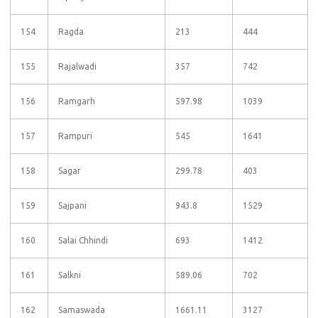
154
Ragda
213
444
155
Rajalwadi
357
742
156
Ramgarh
597.98
1039
157
Rampuri
545
1641
158
Sagar
299.78
403
159
Sajpani
943.8
1529
160
Salai Chhindi
693
1412
161
Salkni
589.06
702
162
Samaswada
1661.11
3127