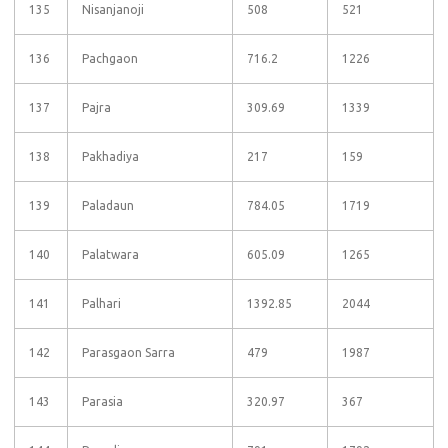
135
Nisanjanoji
508
521
136
Pachgaon
716.2
1226
137
Pajra
309.69
1339
138
Pakhadiya
217
159
139
Paladaun
784.05
1719
140
Palatwara
605.09
1265
141
Palhari
1392.85
2044
142
Parasgaon Sarra
479
1987
143
Parasia
320.97
367