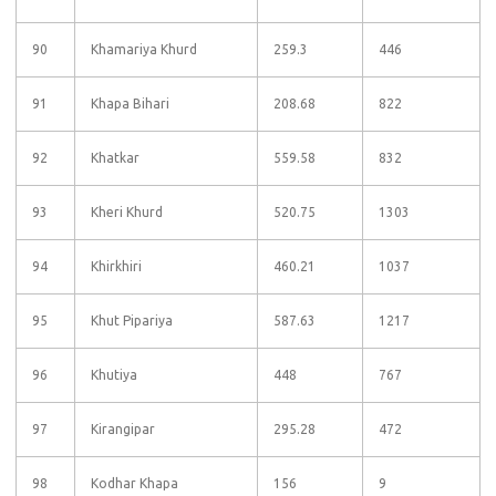
90
Khamariya Khurd
259.3
446
91
Khapa Bihari
208.68
822
92
Khatkar
559.58
832
93
Kheri Khurd
520.75
1303
94
Khirkhiri
460.21
1037
95
Khut Pipariya
587.63
1217
96
Khutiya
448
767
97
Kirangipar
295.28
472
98
Kodhar Khapa
156
9