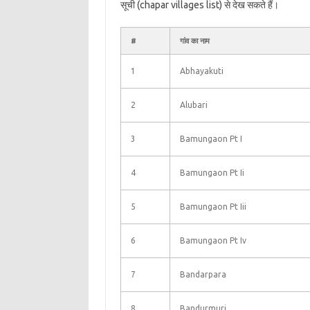
सूची (chapar villages list) से देख सकते हैं।
#
गांव का नाम
1
Abhayakuti
2
Alubari
3
Bamungaon Pt I
4
Bamungaon Pt Ii
5
Bamungaon Pt Iii
6
Bamungaon Pt Iv
7
Bandarpara
8
Bandurmuri