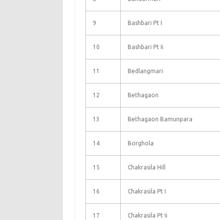
9
Bashbari Pt I
10
Bashbari Pt Ii
11
Bedlangmari
12
Bethagaon
13
Bethagaon Bamunpara
14
Borghola
15
Chakrasila Hill
16
Chakrasila Pt I
17
Chakrasila Pt Ii