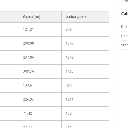
भारत
Cat
क्षेत्रफल (HA)
जनसंख्या (2011)
Dist
121.21
248
Gen
290.88
1747
Sta
237.86
1842
309.36
1453
134.6
454
226.93
1211
71.42
172
27.33
316