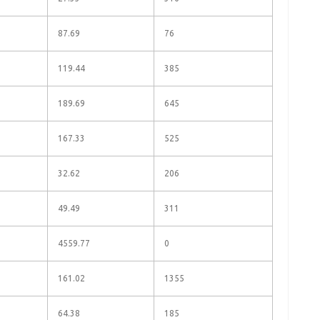
87.69
76
119.44
385
189.69
645
167.33
525
32.62
206
49.49
311
4559.77
0
161.02
1355
64.38
185