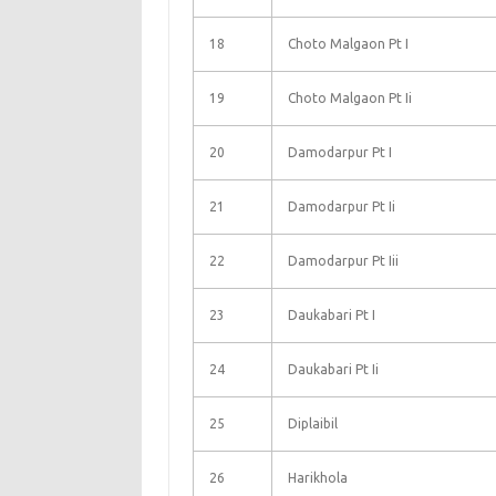
18
Choto Malgaon Pt I
19
Choto Malgaon Pt Ii
20
Damodarpur Pt I
21
Damodarpur Pt Ii
22
Damodarpur Pt Iii
23
Daukabari Pt I
24
Daukabari Pt Ii
25
Diplaibil
26
Harikhola