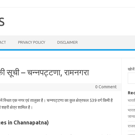
S
ACT
PRIVACY POLICY
DISCLAIMER
खोजें
 की सूची – चन्नपट्टणा, रामनगरा
0 Comment
Rec
में स्थित एक नगर एवं तालुका है। चन्नपट्टणा का कुल क्षेत्रफल 539 वर्ग किमी है
भारत
 शहरी क्षेत्र शामिल है।
भारत
जानक
illages in Channapatna)
राजस