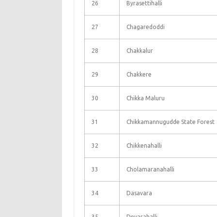
26
Byrasettihalli
27
Chagaredoddi
28
Chakkalur
29
Chakkere
30
Chikka Maluru
31
Chikkamannugudde State Forest
32
Chikkenahalli
33
Cholamaranahalli
34
Dasavara
35
Devarahalli