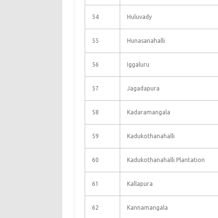
54
Huluvady
55
Hunasanahalli
56
Iggaluru
57
Jagadapura
58
Kadaramangala
59
Kadukothanahalli
60
Kadukothanahalli Plantation
61
Kallapura
62
Kannamangala