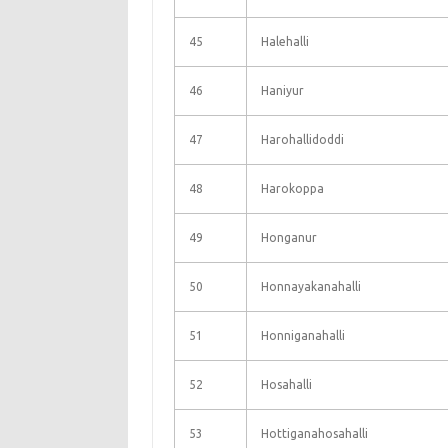
45
Halehalli
46
Haniyur
47
Harohallidoddi
48
Harokoppa
49
Honganur
50
Honnayakanahalli
51
Honniganahalli
52
Hosahalli
53
Hottiganahosahalli