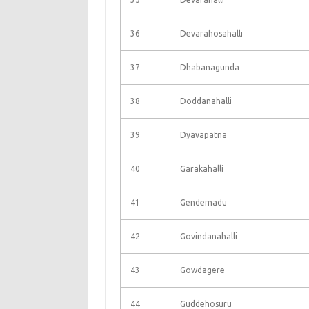
36
Devarahosahalli
37
Dhabanagunda
38
Doddanahalli
39
Dyavapatna
40
Garakahalli
41
Gendemadu
42
Govindanahalli
43
Gowdagere
44
Guddehosuru