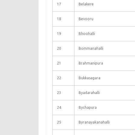
17
Belakere
18
Bevooru
19
Bhoohalli
20
Bommanahalli
21
Brahmanipura
22
Bukkasagara
23
Byadarahalli
24
Bychapura
25
Byranayakanahalli