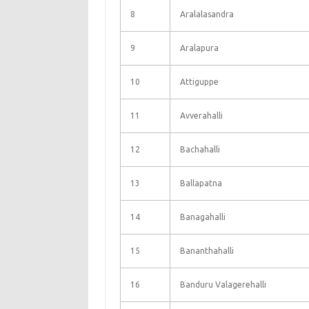
8
Aralalasandra
9
Aralapura
10
Attiguppe
11
Avverahalli
12
Bachahalli
13
Ballapatna
14
Banagahalli
15
Bananthahalli
16
Banduru Valagerehalli