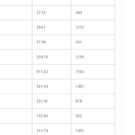
57.33
444
384.1
1355
97.98
261
304.18
2109
611.62
7365
561.04
1461
222.43
878
192.86
903
215.74
1491