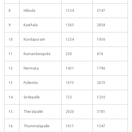
8
Idikuda
1354
2147
9
Kasthala
1563
2858
10
Kondapuram
1254
1936
11
Kumandaniguda
220
618
12
Nermata
1431
1796
13
Pullemla
1073
2670
14
Sirdepalle
725
1230
15
Theratpalle
2020
3781
16
Thummalapalle
1011
1547