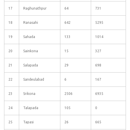
17
Raghunathpur
64
731
18
Ranasahi
642
5295
19
Sahada
133
1014
20
Sainkona
15
327
21
Salapada
29
698
22
Sandeulabad
6
167
23
Srikona
2506
6935
24
Talapada
105
0
25
Tapasi
26
665