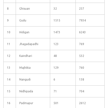
8
Ghisuan
32
257
9
Gudu
1515
7934
10
Hidigan
1473
6243
11
Jhagadapadhi
123
769
12
Kaindhari
48
532
13
Majhikia
129
760
14
Nangudi
6
138
15
Nidhipada
71
704
16
Padmapur
501
2612