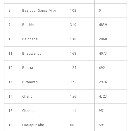
8
Bazidpur Sonsa Milki
102
0
9
Belchhi
310
4839
10
Beldhana
130
2068
11
Bhagwanpur
168
4073
12
Bheria
125
692
13
Birnawan
275
2976
14
Chandi
156
4323
15
Chandpur
111
951
16
Dariapur Aim
80
591