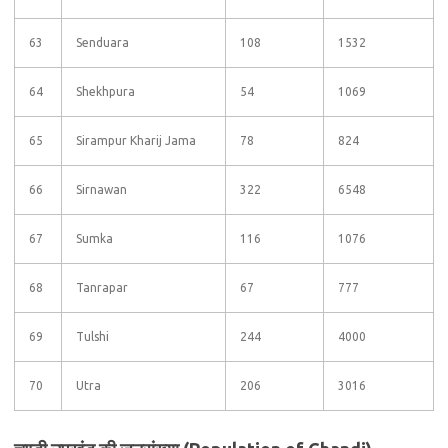
63
Senduara
108
1532
64
Shekhpura
54
1069
65
Sirampur Kharij Jama
78
824
66
Sirnawan
322
6548
67
Sumka
116
1076
68
Tanrapar
67
777
69
Tulshi
244
4000
70
Utra
206
3016