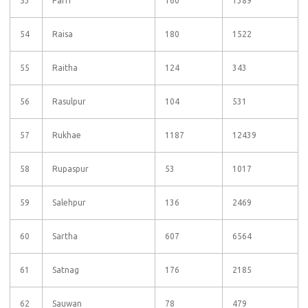
53
Parri
160
1389
54
Raisa
180
1522
55
Raitha
124
343
56
Rasulpur
104
531
57
Rukhae
1187
12439
58
Rupaspur
53
1017
59
Salehpur
136
2469
60
Sartha
607
6564
61
Satnag
176
2185
62
Sauwan
78
479