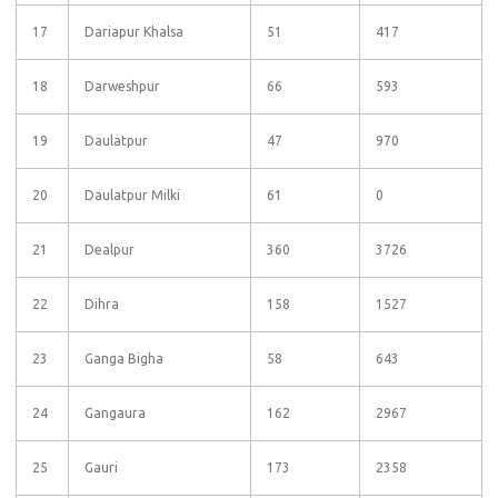
17
Dariapur Khalsa
51
417
18
Darweshpur
66
593
19
Daulatpur
47
970
20
Daulatpur Milki
61
0
21
Dealpur
360
3726
22
Dihra
158
1527
23
Ganga Bigha
58
643
24
Gangaura
162
2967
25
Gauri
173
2358