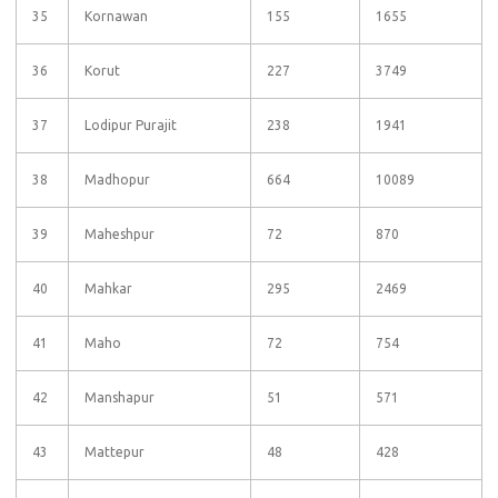
35
Kornawan
155
1655
36
Korut
227
3749
37
Lodipur Purajit
238
1941
38
Madhopur
664
10089
39
Maheshpur
72
870
40
Mahkar
295
2469
41
Maho
72
754
42
Manshapur
51
571
43
Mattepur
48
428