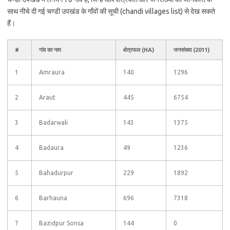
साथ नीचे दी गई चण्डी उपखंड के गाँवों की सूची (chandi villages list) से देख सकते
हैं।
#
गांव का नाम
क्षेत्रफल (HA)
जनसंख्या (2011)
1
Amraura
140
1296
2
Araut
445
6754
3
Badarwali
143
1375
4
Badaura
49
1236
5
Bahadurpur
229
1892
6
Barhauna
696
7318
7
Bazidpur Sonsa
144
0