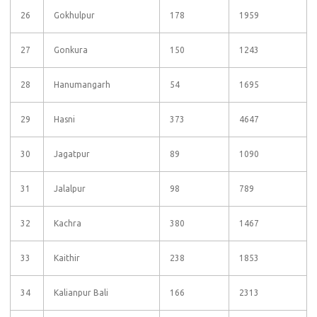
26
Gokhulpur
178
1959
27
Gonkura
150
1243
28
Hanumangarh
54
1695
29
Hasni
373
4647
30
Jagatpur
89
1090
31
Jalalpur
98
789
32
Kachra
380
1467
33
Kaithir
238
1853
34
Kalianpur Bali
166
2313