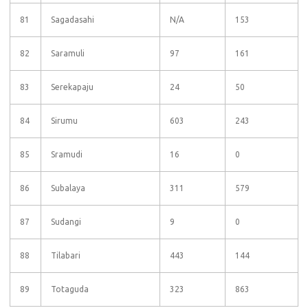
81
Sagadasahi
N/A
153
82
Saramuli
97
161
83
Serekapaju
24
50
84
Sirumu
603
243
85
Sramudi
16
0
86
Subalaya
311
579
87
Sudangi
9
0
88
Tilabari
443
144
89
Totaguda
323
863