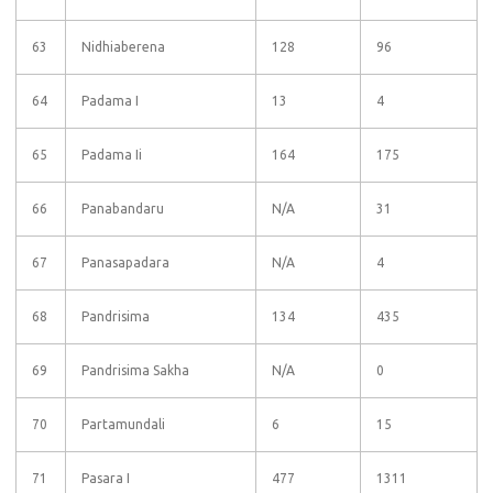
63
Nidhiaberena
128
96
64
Padama I
13
4
65
Padama Ii
164
175
66
Panabandaru
N/A
31
67
Panasapadara
N/A
4
68
Pandrisima
134
435
69
Pandrisima Sakha
N/A
0
70
Partamundali
6
15
71
Pasara I
477
1311