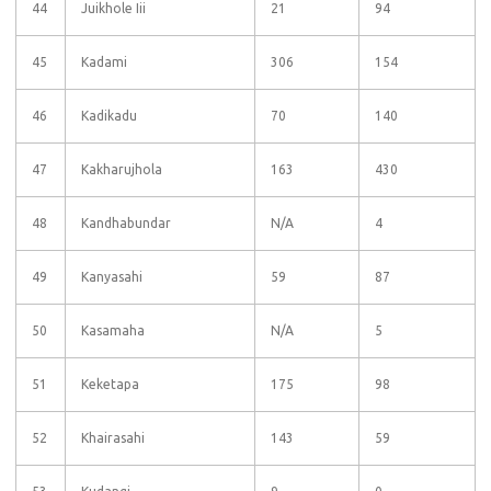
44
Juikhole Iii
21
94
45
Kadami
306
154
46
Kadikadu
70
140
47
Kakharujhola
163
430
48
Kandhabundar
N/A
4
49
Kanyasahi
59
87
50
Kasamaha
N/A
5
51
Keketapa
175
98
52
Khairasahi
143
59