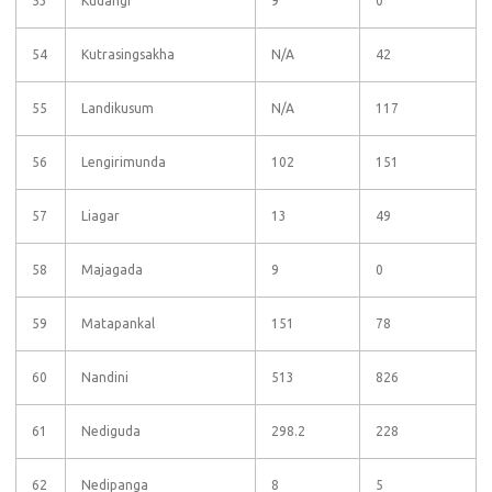
53
Kudangi
9
0
54
Kutrasingsakha
N/A
42
55
Landikusum
N/A
117
56
Lengirimunda
102
151
57
Liagar
13
49
58
Majagada
9
0
59
Matapankal
151
78
60
Nandini
513
826
61
Nediguda
298.2
228
62
Nedipanga
8
5