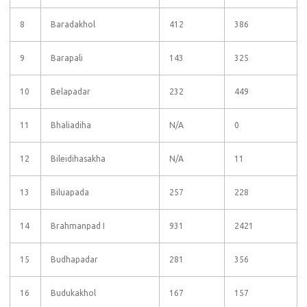
8
Baradakhol
412
386
9
Barapali
143
325
10
Belapadar
232
449
11
Bhaliadiha
N/A
0
12
Bileidihasakha
N/A
11
13
Biluapada
257
228
14
Brahmanpad I
931
2421
15
Budhapadar
281
356
16
Budukakhol
167
157