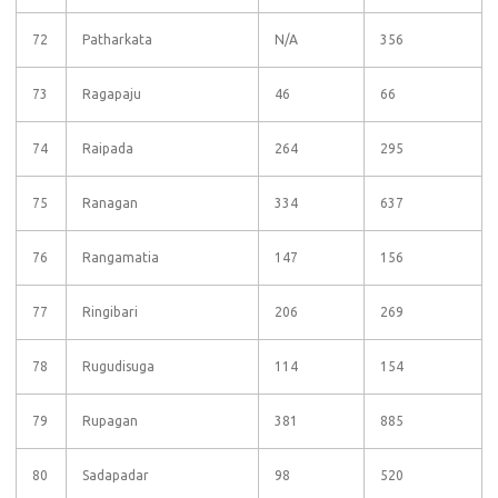
72
Patharkata
N/A
356
73
Ragapaju
46
66
74
Raipada
264
295
75
Ranagan
334
637
76
Rangamatia
147
156
77
Ringibari
206
269
78
Rugudisuga
114
154
79
Rupagan
381
885
80
Sadapadar
98
520