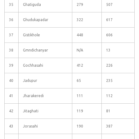
35
Ghatiguda
279
507
36
Ghudukapadar
322
617
37
Gistikhole
448
606
38
Gmndichanyar
N/A
13
39
Gochhasahi
412
226
40
Jadupur
65
235
41
Jharakeredi
111
112
42
Jitaghati
119
81
43
Jorasahi
190
387