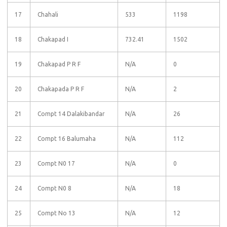
17
Chahali
533
1198
18
Chakapad I
732.41
1502
19
Chakapad P R F
N/A
0
20
Chakapada P R F
N/A
2
21
Compt 14 Dalakibandar
N/A
26
22
Compt 16 Balumaha
N/A
112
23
Compt N0 17
N/A
0
24
Compt N0 8
N/A
18
25
Compt No 13
N/A
12