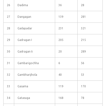
26
Dadima
36
28
27
Dangagan
139
281
28
Gadapadar
231
321
29
Gadragan I
205
215
30
Gadragan Ii
20
289
31
Gambarigochha
6
56
32
Gambharijhola
40
53
33
Gasama
119
170
34
Gatasuga
168
78