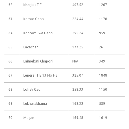
62
Kharjan T E
407.52
1267
63
Komar Gaon
224.44
1178
64
Kopowhuwa Gaon
295.24
959
65
Lacachani
177.25
26
66
Laimekuri Chapori
N/A
349
67
Lengrai T E 13 No F S
325.07
1848
68
Lohali Gaon
258.33
1150
69
Lukhurakhania
168.32
589
70
Maijan
169.48
1619