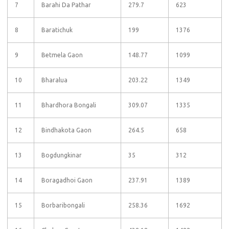
7
Barahi Da Pathar
279.7
623
8
Baratichuk
199
1376
9
Betmela Gaon
148.77
1099
10
Bharalua
203.22
1349
11
Bhardhora Bongali
309.07
1335
12
Bindhakota Gaon
264.5
658
13
Bogdungkinar
35
312
14
Boragadhoi Gaon
237.91
1389
15
Borbaribongali
258.36
1692