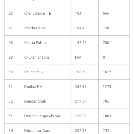
26
Chengdhora T E
103
666
27
Chetia Gaon
194.45
720
28
Chetia Pathar
197.22
780
29
Chukan Chapori
N/A
0
30
Chungichuk
195.79
1027
31
Dadhia F V
362.66
3379
32
Dangar Chuk
219.59
785
33
Deodhai Kopowhuwa
228.28
1003
34
Dhopabor Gaon
237.37
743