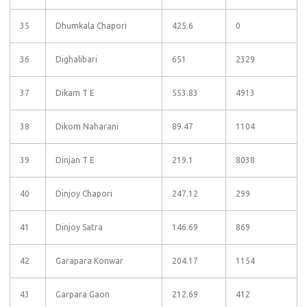
35
Dhumkala Chapori
425.6
0
36
Dighalibari
651
2329
37
Dikam T E
553.83
4913
38
Dikom Naharani
89.47
1104
39
Dinjan T E
219.1
8038
40
Dinjoy Chapori
247.12
299
41
Dinjoy Satra
146.69
869
42
Garapara Konwar
204.17
1154
43
Garpara Gaon
212.69
412