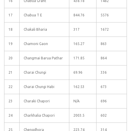
16
Chabua Grant
438.18
1482
17
Chabua T E
844.76
5576
18
Chakali Bharia
317
1672
19
Chamoni Gaon
165.27
863
20
Changmai Barua Pathar
171.85
864
21
Charai Chungi
69.96
336
22
Charai Chungi Habi
162.53
673
23
Charaki Chapori
N/A
696
24
Charkhalia Chapori
2003.5
602
25
Chengdhora
223.74
314