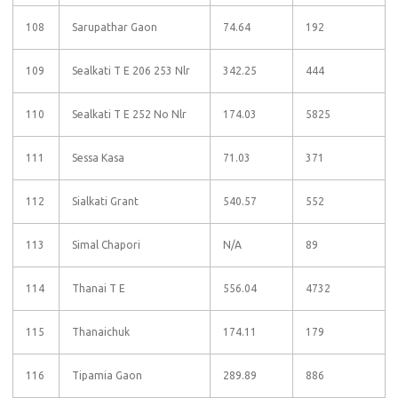
108
Sarupathar Gaon
74.64
192
109
Sealkati T E 206 253 Nlr
342.25
444
110
Sealkati T E 252 No Nlr
174.03
5825
111
Sessa Kasa
71.03
371
112
Sialkati Grant
540.57
552
113
Simal Chapori
N/A
89
114
Thanai T E
556.04
4732
115
Thanaichuk
174.11
179
116
Tipamia Gaon
289.89
886