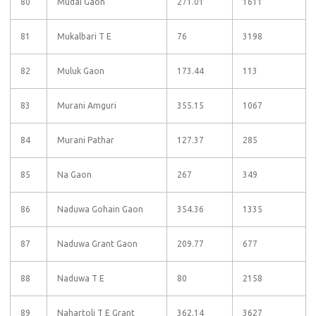
80
Mudai Gaon
271.01
1611
81
Mukalbari T E
76
3198
82
Muluk Gaon
173.44
113
83
Murani Amguri
355.15
1067
84
Murani Pathar
127.37
285
85
Na Gaon
267
349
86
Naduwa Gohain Gaon
354.36
1335
87
Naduwa Grant Gaon
209.77
677
88
Naduwa T E
80
2158
89
Nahartoli T E Grant
362.14
3627