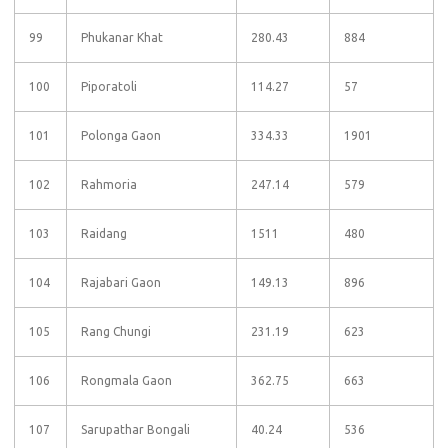
99
Phukanar Khat
280.43
884
100
Piporatoli
114.27
57
101
Polonga Gaon
334.33
1901
102
Rahmoria
247.14
579
103
Raidang
1511
480
104
Rajabari Gaon
149.13
896
105
Rang Chungi
231.19
623
106
Rongmala Gaon
362.75
663
107
Sarupathar Bongali
40.24
536