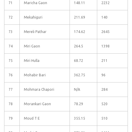
71
Maricha Gaon
148.11
2232
72
Mekahiguri
211.69
140
73
Mereli Pathar
174.62
2645
74
Miri Gaon
264.5
1398
75
Miri Hulla
68.72
211
76
Mohabir Bari
362.75
96
77
Mohmara Chapori
N/A
284
78
Morankari Gaon
78.29
520
79
Moud T E
355.15
510