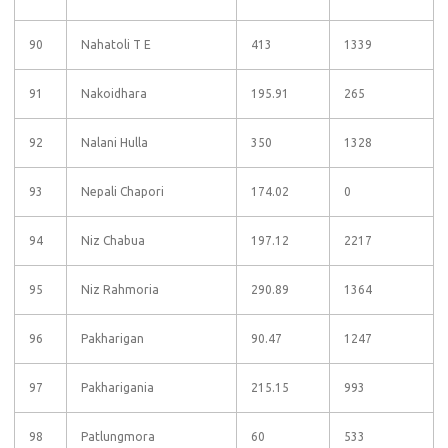
90
Nahatoli T E
413
1339
91
Nakoidhara
195.91
265
92
Nalani Hulla
350
1328
93
Nepali Chapori
174.02
0
94
Niz Chabua
197.12
2217
95
Niz Rahmoria
290.89
1364
96
Pakharigan
90.47
1247
97
Pakharigania
215.15
993
98
Patlungmora
60
533