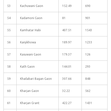
53
Kachuwani Gaon
152.49
690
54
Kadamoni Gaon
81
901
55
Kamhatar Habi
407.51
1543
56
Kanjikhowa
189.97
1233
57
Kasuwani Gaon
179.37
126
58
Kath Gaon
144.01
293
59
Khailabari Bagan Gaon
307.66
848
60
Kharjan Gaon
32.22
562
61
Kharjan Grant
422.27
1431