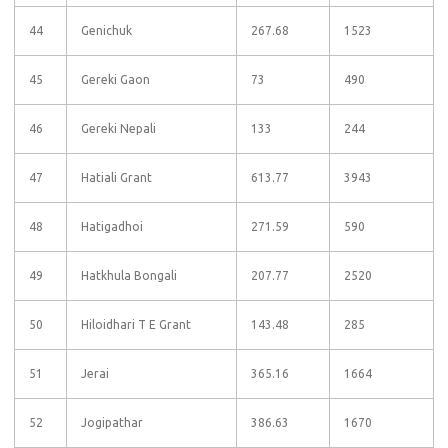
44
Genichuk
267.68
1523
45
Gereki Gaon
73
490
46
Gereki Nepali
133
244
47
Hatiali Grant
613.77
3943
48
Hatigadhoi
271.59
590
49
Hatkhula Bongali
207.77
2520
50
Hiloidhari T E Grant
143.48
285
51
Jerai
365.16
1664
52
Jogipathar
386.63
1670