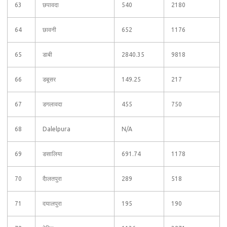
63
छपावदा
540
2180
64
छावनी
652
1176
65
डाबी
2840.35
9818
66
डबूसर
149.25
217
67
डगलावदा
455
750
68
Dalelpura
N/A
69
डसालिया
691.74
1178
70
दैालतपुरा
289
518
71
दयालपुरा
195
190