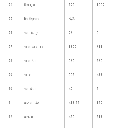
54
बिशनपुरा
798
1029
55
Budhpura
N/A
56
चक मोहीपुरा
96
2
57
चान्दा का तालाब
1399
611
58
चान्दनहेली
262
562
59
चापरस
225
433
60
चक खेरला
49
7
61
छांट का खेडा
413.77
179
62
छापरदा
452
513