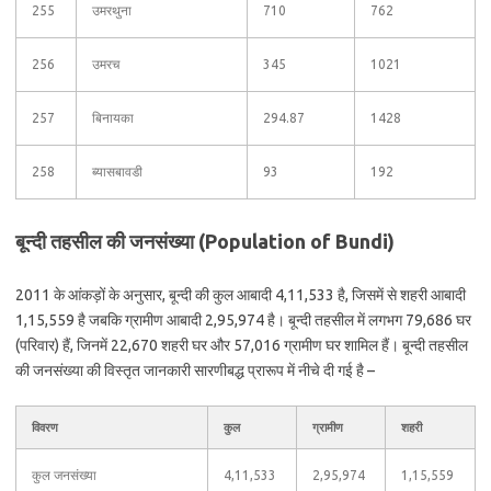
255
उमरथुना
710
762
256
उमरच
345
1021
257
बिनायका
294.87
1428
258
ब्यासबावडी
93
192
बून्दी तहसील की जनसंख्या (Population of Bundi)
2011 के आंकड़ों के अनुसार, बून्दी की कुल आबादी 4,11,533 है, जिसमें से शहरी आबादी
1,15,559 है जबकि ग्रामीण आबादी 2,95,974 है। बून्दी तहसील में लगभग 79,686 घर
(परिवार) हैं, जिनमें 22,670 शहरी घर और 57,016 ग्रामीण घर शामिल हैं। बून्दी तहसील
की जनसंख्या की विस्तृत जानकारी सारणीबद्ध प्रारूप में नीचे दी गई है –
विवरण
कुल
ग्रामीण
शहरी
कुल जनसंख्या
4,11,533
2,95,974
1,15,559