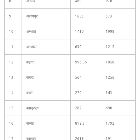
8
अन्धेड
480
978
9
अनोपपुरा
1653
373
10
अन्थडा
1410
1998
11
अस्तोली
630
1215
12
बडून्दा
996.06
1858
13
बागदा
564
1256
14
बगली
270
343
15
बहादुरपुरा
282
690
16
बाजड
812.3
1792
17
बकचाच
2619
191