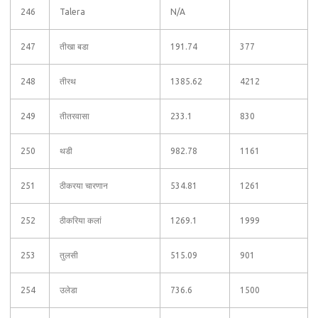
246
Talera
N/A
247
तीखा बडा
191.74
377
248
तीरथ
1385.62
4212
249
तीतरवासा
233.1
830
250
थडी
982.78
1161
251
ठीकरया चारणान
534.81
1261
252
ठीकरिया कलां
1269.1
1999
253
तुलसी
515.09
901
254
उलेडा
736.6
1500