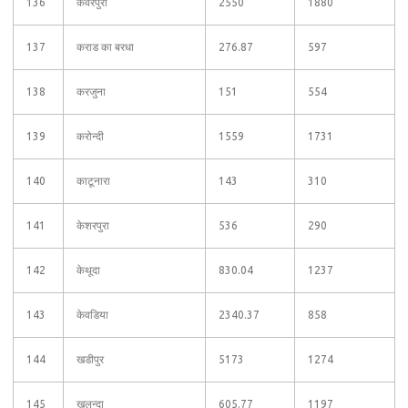
136
कवंरपुरा
2550
1880
137
कराड का बरधा
276.87
597
138
करजुना
151
554
139
करोन्दी
1559
1731
140
काटूनारा
143
310
141
केशरपुरा
536
290
142
केथूदा
830.04
1237
143
केवडिया
2340.37
858
144
खडीपुर
5173
1274
145
खलून्दा
605.77
1197