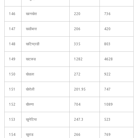
146
खानखेरा
220
736
147
खडीबारा
206
420
148
खटिया्रडी
335
803
149
खटकड
1282
4628
150
खेडला
272
922
151
खेरोली
201.95
747
152
खैरुणा
704
1089
153
खुनेटिया
247.3
523
154
खुराड
266
769