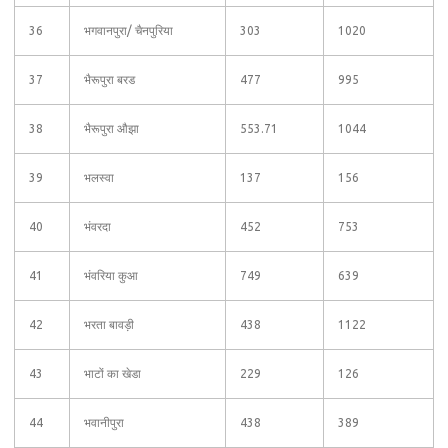
36
भगवानपुरा/ चैनपुरिया
303
1020
37
भैरूपुरा बरड
477
995
38
भैरूपुरा औझा
553.71
1044
39
भलस्वा
137
156
40
भंवरदा
452
753
41
भंवरिया कुआ
749
639
42
भरता बावड़ी
438
1122
43
भाटों का खेडा
229
126
44
भवानीपुरा
438
389