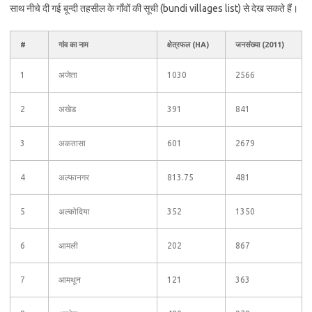
साथ नीचे दी गई बून्दी तहसील के गाँवों की सूची (bundi villages list) से देख सकते हैं।
#
गांव का नाम
क्षेत्रफल (HA)
जनसंख्या (2011)
1
अजेता
1030
2566
2
अखेड
391
841
3
अकतासा
601
2679
4
अल्फानगर
813.75
481
5
अल्कोदिया
352
1350
6
आमली
202
867
7
आमथून
121
363