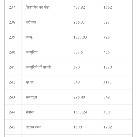
237
शिवशक्ति का खेडा
407.82
1362
238
श्रीनगर
235.93
527
239
श्यामू
1077.93
726
240
श्योपुरिया
987.5
456
241
श्योपुरियो की बावडी
370
1579
242
सूथडा
849
3117
243
सुन्दरपुरा
225.49
542
244
सुंवासा
1337.24
3801
245
तालाब बरधा
1399
1202