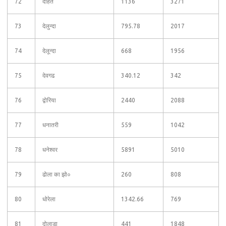
72
देहित
1136
3271
73
देलुन्दा
795.78
2017
74
देलून्दा
668
1956
75
देवगढ
340.12
342
76
द्वोरिया
2440
2088
77
धनातरी
559
1042
78
धनेश्वर
5891
5010
79
ढोला का झो०
260
808
80
धोरेला
1342.66
769
81
दोलाड़ा
441
1848