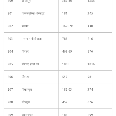
200
ओंकापुरा
387.86
1355
201
पाकलपुरिया (पे्रमपुरा)
181
345
202
पलका
3678.91
430
203
पराना – भीलोवाला
788
216
204
पीपल्दा
469.69
576
205
पीपल्दा हाडो का
1008
1036
206
पीपल्या
537
981
207
पीतामपुरा
183.03
374
208
प्रेमपुरा
452
676
209
रघुनाथपुरा
188
299