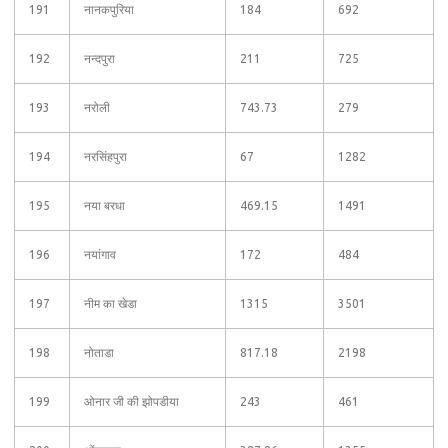
191
नानकपुरिया
184
692
192
नन्दपुरा
211
725
193
नरोली
743.73
279
194
नरसिंहपुरा
67
1282
195
नया बरधा
469.15
1491
196
नयांगाव
172
484
197
नीम का खेडा
1315
3501
198
नोताडा
817.18
2198
199
ओनार जी की झोपडीया
243
461