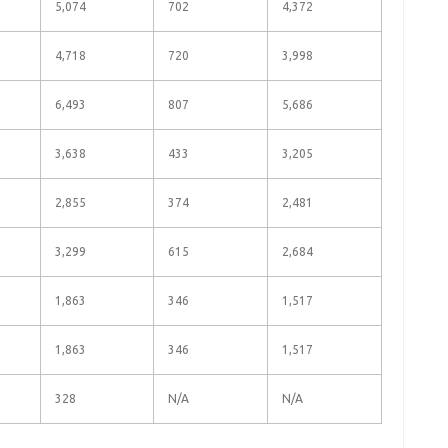
5,074
702
4,372
4,718
720
3,998
6,493
807
5,686
3,638
433
3,205
2,855
374
2,481
3,299
615
2,684
1,863
346
1,517
1,863
346
1,517
328
N/A
N/A