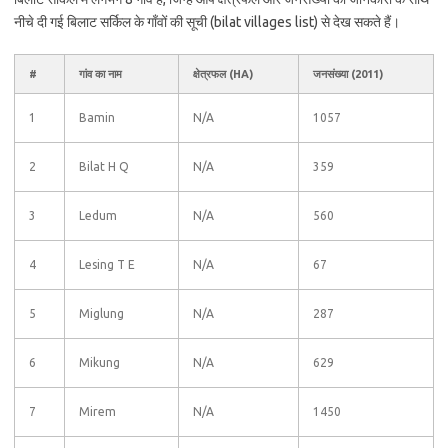
नीचे दी गई बिलाट सर्किल के गाँवों की सूची (bilat villages list) से देख सकते हैं।
#
गांव का नाम
क्षेत्रफल (HA)
जनसंख्या (2011)
1
Bamin
N/A
1057
2
Bilat H Q
N/A
359
3
Ledum
N/A
560
4
Lesing T E
N/A
67
5
Miglung
N/A
287
6
Mikung
N/A
629
7
Mirem
N/A
1450