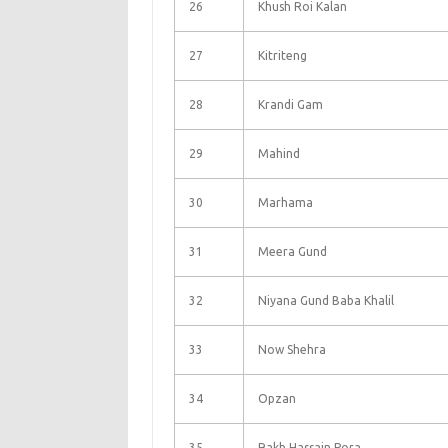
26
Khush Roi Kalan
27
Kitriteng
28
Krandi Gam
29
Mahind
30
Marhama
31
Meera Gund
32
Niyana Gund Baba Khalil
33
Now Shehra
34
Opzan
35
Rakh Hassain Pora