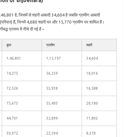
tion of Bijbehara)
,46,801 है, जिसमें से शहरी आबादी 34,604 है जबकि ग्रामीण आबादी
रिवार) हैं, जिनमें 4,680 शहरी घर और 15,770 ग्रामीण घर शामिल हैं।
्ध प्रारूप में नीचे दी गई है –
कुल
ग्रामीण
शहरी
1,46,801
1,12,197
34,604
74,275
56,259
18,016
72,526
55,938
16,588
75,673
55,493
20,180
44,701
32,899
11,802
30,972
22,594
8,378