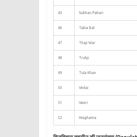
45
Subhan Pahari
46
Takia Bal
47
Thaji War
48
Trubji
49
Tula Khan
50
Vedai
51
Veeri
52
Waghama