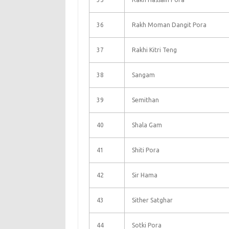
36
Rakh Moman Dangit Pora
37
Rakhi Kitri Teng
38
Sangam
39
Semithan
40
Shala Gam
41
Shiti Pora
42
Sir Hama
43
Sither Satghar
44
Sotki Pora