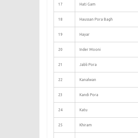
17
Hati Gam
18
Haussan Pora Bagh
19
Hayar
20
Inder Mooni
21
Jabli Pora
22
Kanalwan
23
Kandi Pora
24
Katu
25
Khiram