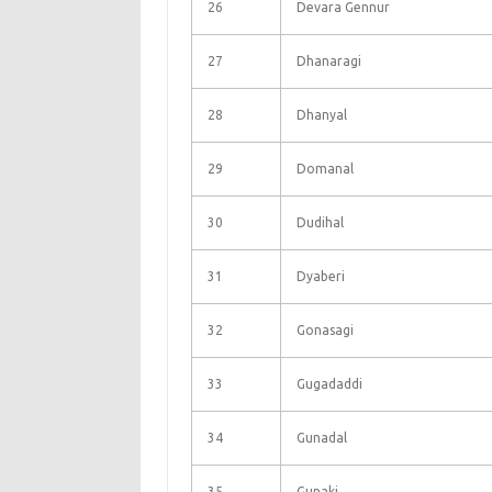
26
Devara Gennur
27
Dhanaragi
28
Dhanyal
29
Domanal
30
Dudihal
31
Dyaberi
32
Gonasagi
33
Gugadaddi
34
Gunadal
35
Gunaki