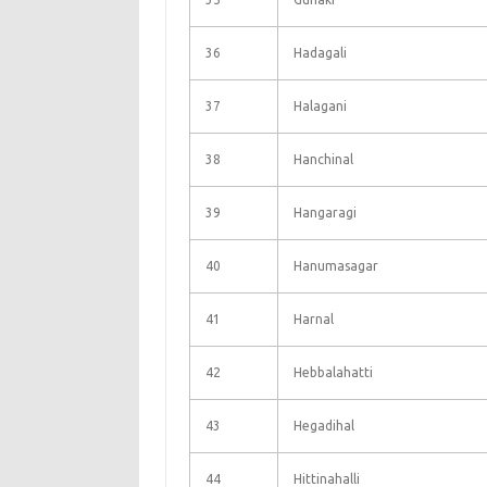
36
Hadagali
37
Halagani
38
Hanchinal
39
Hangaragi
40
Hanumasagar
41
Harnal
42
Hebbalahatti
43
Hegadihal
44
Hittinahalli