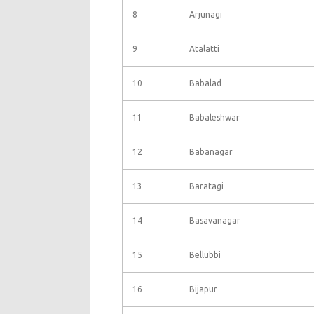
8
Arjunagi
9
Atalatti
10
Babalad
11
Babaleshwar
12
Babanagar
13
Baratagi
14
Basavanagar
15
Bellubbi
16
Bijapur