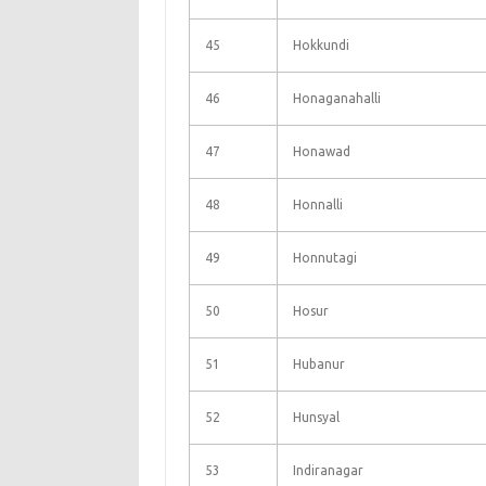
45
Hokkundi
46
Honaganahalli
47
Honawad
48
Honnalli
49
Honnutagi
50
Hosur
51
Hubanur
52
Hunsyal
53
Indiranagar