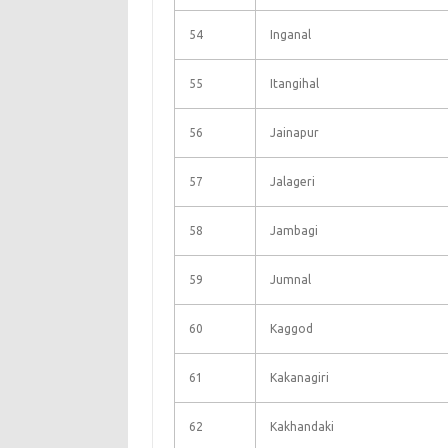
54
Inganal
55
Itangihal
56
Jainapur
57
Jalageri
58
Jambagi
59
Jumnal
60
Kaggod
61
Kakanagiri
62
Kakhandaki