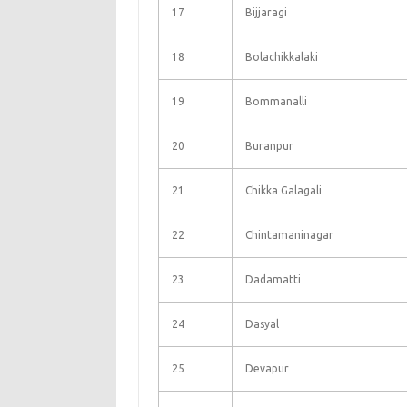
17
Bijjaragi
18
Bolachikkalaki
19
Bommanalli
20
Buranpur
21
Chikka Galagali
22
Chintamaninagar
23
Dadamatti
24
Dasyal
25
Devapur