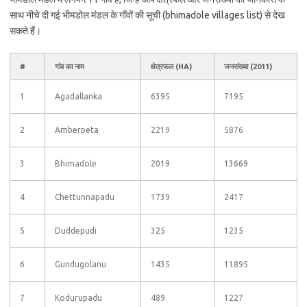
साथ नीचे दी गई भीमडोल मंडल के गाँवों की सूची (bhimadole villages list) से देख
सकते हैं।
#
गांव का नाम
क्षेत्रफल (HA)
जनसंख्या (2011)
1
Agadallanka
6395
7195
2
Amberpeta
2219
5876
3
Bhimadole
2019
13669
4
Chettunnapadu
1739
2417
5
Duddepudi
325
1235
6
Gundugolanu
1435
11895
7
Kodurupadu
489
1227