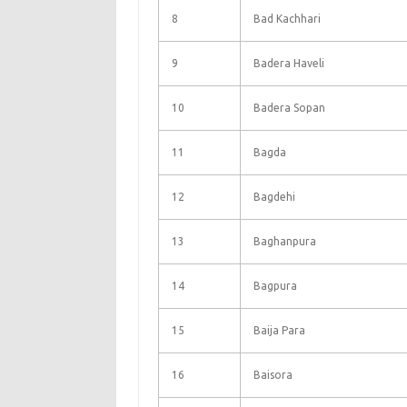
8
Bad Kachhari
9
Badera Haveli
10
Badera Sopan
11
Bagda
12
Bagdehi
13
Baghanpura
14
Bagpura
15
Baija Para
16
Baisora