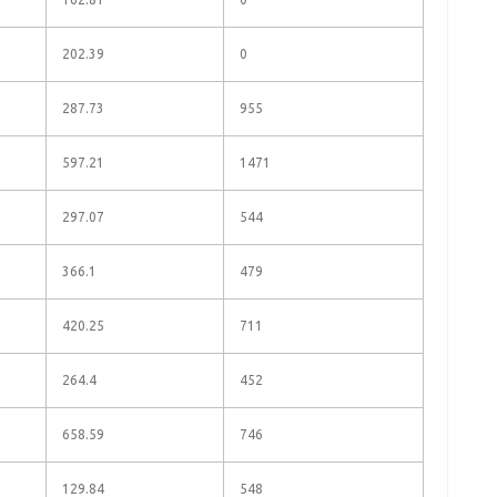
202.39
0
287.73
955
597.21
1471
297.07
544
366.1
479
420.25
711
264.4
452
658.59
746
129.84
548