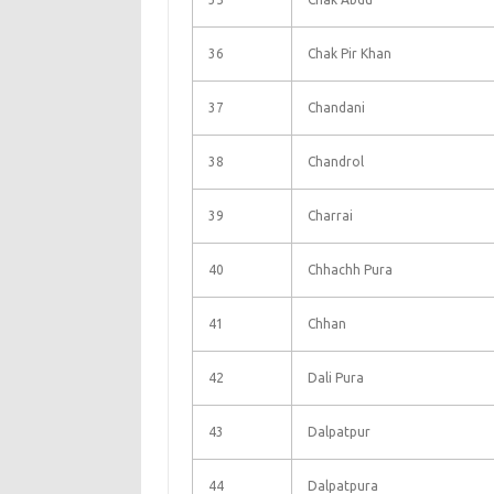
36
Chak Pir Khan
37
Chandani
38
Chandrol
39
Charrai
40
Chhachh Pura
41
Chhan
42
Dali Pura
43
Dalpatpur
44
Dalpatpura