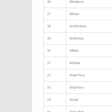
26
Bhedpura
27
Bhitari
28
Bichhodana
29
Bichhreta
30
Bilheti
31
Bindwa
32
Bisae Pura
33
Bisal Pura
34
Bodar
35
Chak Abdu