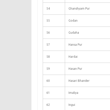
54
Ghanshyam Pur
55
Godan
56
Gudaha
57
Hansa Pur
58
Hardai
59
Hasan Pur
60
Hasari Bhander
61
Imaliya
62
Ingui