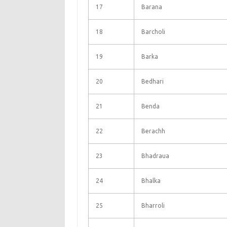
17
Barana
18
Barcholi
19
Barka
20
Bedhari
21
Benda
22
Berachh
23
Bhadraua
24
Bhalka
25
Bharroli