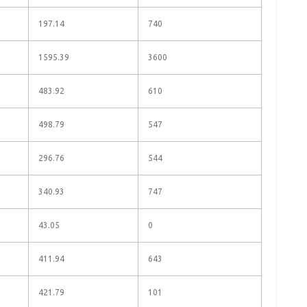
197.14
740
1595.39
3600
483.92
610
498.79
547
296.76
544
340.93
747
43.05
0
411.94
643
421.79
101