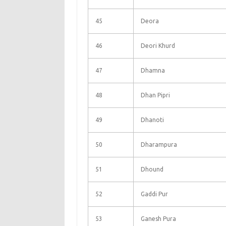
45
Deora
46
Deori Khurd
47
Dhamna
48
Dhan Pipri
49
Dhanoti
50
Dharampura
51
Dhound
52
Gaddi Pur
53
Ganesh Pura