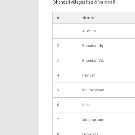
(bhandari villages list) से देख सकते हैं।
#
गांव का नाम
1
Alikhum
2
Bhandari Hq
3
Bhandari Vill
4
Hayiyan
5
Khumchoyan
6
Koro
7
Liolongchum
8
Liowokha