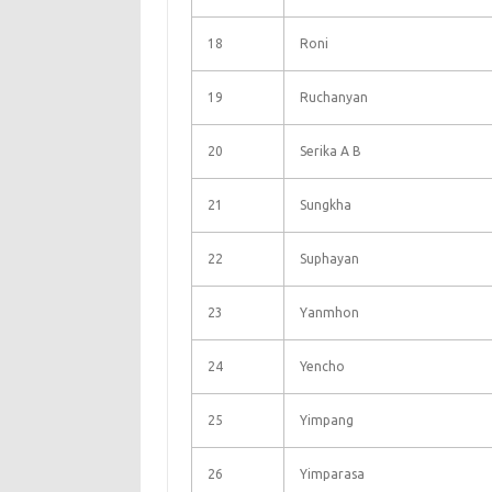
18
Roni
19
Ruchanyan
20
Serika A B
21
Sungkha
22
Suphayan
23
Yanmhon
24
Yencho
25
Yimpang
26
Yimparasa