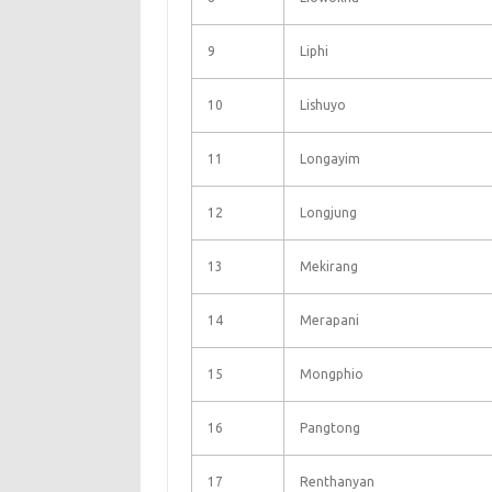
9
Liphi
10
Lishuyo
11
Longayim
12
Longjung
13
Mekirang
14
Merapani
15
Mongphio
16
Pangtong
17
Renthanyan