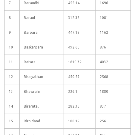
7
Baraudhi
455.14
1696
8
Baraul
312.35
1081
9
Barpara
447.19
1162
10
Baskarpara
492.65
876
11
Batara
1610.32
4032
12
Bhaiyathan
450.59
2568
13
Bhawrahi
336.1
1880
14
Biramtal
282.35
837
15
Birnidand
188.12
256