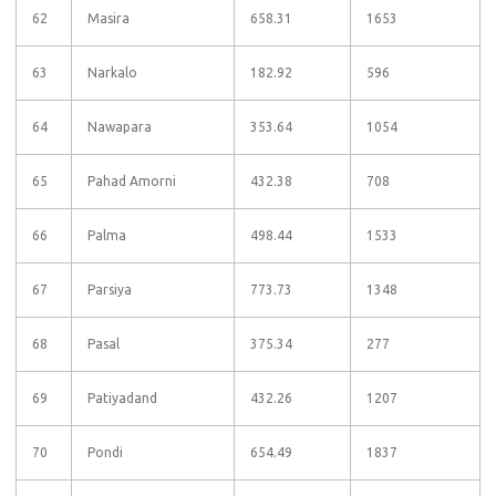
62
Masira
658.31
1653
63
Narkalo
182.92
596
64
Nawapara
353.64
1054
65
Pahad Amorni
432.38
708
66
Palma
498.44
1533
67
Parsiya
773.73
1348
68
Pasal
375.34
277
69
Patiyadand
432.26
1207
70
Pondi
654.49
1837