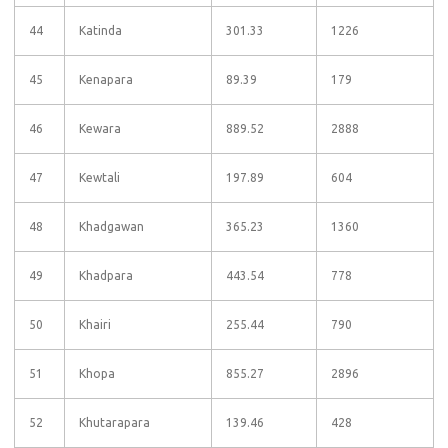
44
Katinda
301.33
1226
45
Kenapara
89.39
179
46
Kewara
889.52
2888
47
Kewtali
197.89
604
48
Khadgawan
365.23
1360
49
Khadpara
443.54
778
50
Khairi
255.44
790
51
Khopa
855.27
2896
52
Khutarapara
139.46
428