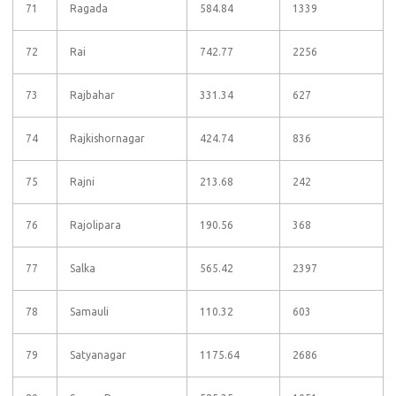
71
Ragada
584.84
1339
72
Rai
742.77
2256
73
Rajbahar
331.34
627
74
Rajkishornagar
424.74
836
75
Rajni
213.68
242
76
Rajolipara
190.56
368
77
Salka
565.42
2397
78
Samauli
110.32
603
79
Satyanagar
1175.64
2686