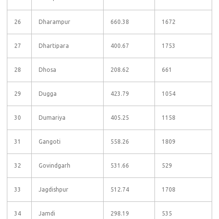
26
Dharampur
660.38
1672
27
Dhartipara
400.67
1753
28
Dhosa
208.62
661
29
Dugga
423.79
1054
30
Dumariya
405.25
1158
31
Gangoti
558.26
1809
32
Govindgarh
531.66
529
33
Jagdishpur
512.74
1708
34
Jamdi
298.19
535