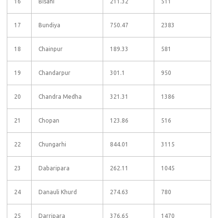
16
Bisahi
211.32
511
17
Bundiya
750.47
2383
18
Chainpur
189.33
581
19
Chandarpur
301.1
950
20
Chandra Medha
321.31
1386
21
Chopan
123.86
516
22
Chungarhi
844.01
3115
23
Dabaripara
262.11
1045
24
Danauli Khurd
274.63
780
25
Darripara
376.65
1470