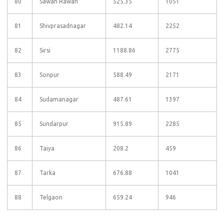
80
Sawan Rawan
525.35
1051
81
Shivprasadnagar
482.14
2252
82
Sirsi
1188.86
2775
83
Sonpur
588.49
2171
84
Sudamanagar
487.61
1397
85
Sundarpur
915.89
2285
86
Taiya
208.2
459
87
Tarka
676.88
1041
88
Telgaon
659.24
946