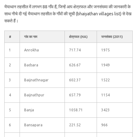
भैयाथान तहसील में लगभग 88 गाँव हैं, जिन्हें आप क्षेत्रफल और जनसंख्या की जानकारी के
साथ नीचे दी गई भैयाथान तहसील के गाँवों की सूची (bhaiyathan villages list) से देख
सकते हैं।
#
गांव का नाम
क्षेत्रफल (HA)
जनसंख्या (2011)
1
Anrokha
717.74
1975
2
Badsara
626.67
1949
3
Baijnathnagar
602.37
1522
4
Baijnathpur
657.79
1154
5
Banja
1058.71
3423
6
Bansapara
221.52
966