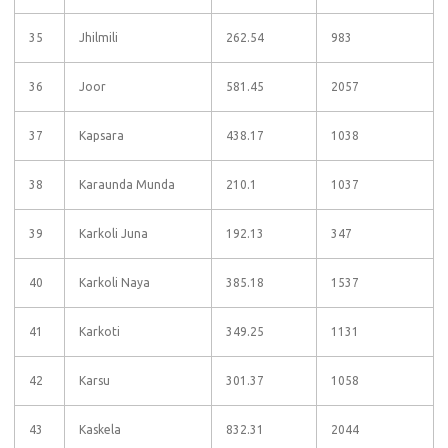
35
Jhilmili
262.54
983
36
Joor
581.45
2057
37
Kapsara
438.17
1038
38
Karaunda Munda
210.1
1037
39
Karkoli Juna
192.13
347
40
Karkoli Naya
385.18
1537
41
Karkoti
349.25
1131
42
Karsu
301.37
1058
43
Kaskela
832.31
2044