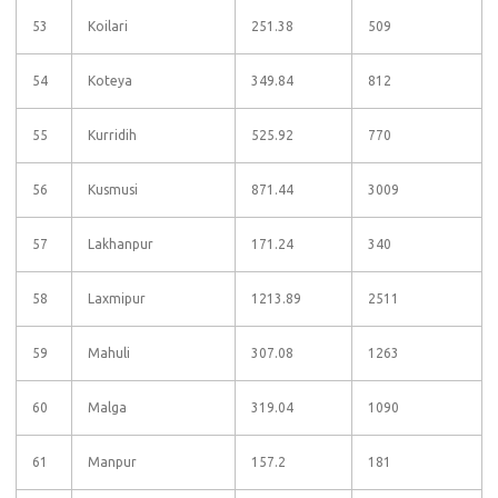
53
Koilari
251.38
509
54
Koteya
349.84
812
55
Kurridih
525.92
770
56
Kusmusi
871.44
3009
57
Lakhanpur
171.24
340
58
Laxmipur
1213.89
2511
59
Mahuli
307.08
1263
60
Malga
319.04
1090
61
Manpur
157.2
181