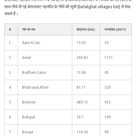
साथ नीचे दी गई बेतालघाट तहसील के गाँवों की सूची (betalghat villages list) से देख
सकते हैं।
#
गांव का नाम
क्षेत्रफल (HA)
जनसंख्या (2011)
1
Aam Ki Sar
15.93
39
2
Amel
290.83
1131
3
Badhani Gaon
13.86
45
4
Bhatraunj Khan
81.11
520
5
Binkote
489.73
955
6
Bishguli
59.7
199
7
Bunga
136.56
98