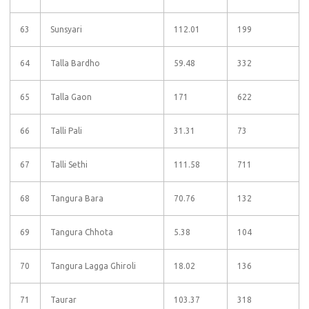
63
Sunsyari
112.01
199
64
Talla Bardho
59.48
332
65
Talla Gaon
171
622
66
Talli Pali
31.31
73
67
Talli Sethi
111.58
711
68
Tangura Bara
70.76
132
69
Tangura Chhota
5.38
104
70
Tangura Lagga Ghiroli
18.02
136
71
Taurar
103.37
318