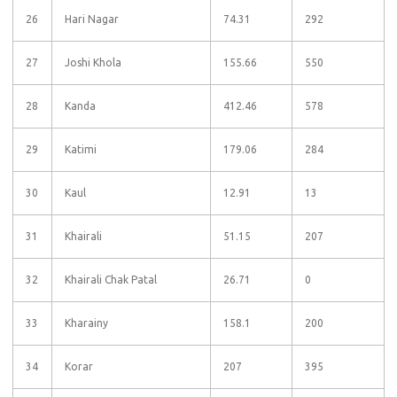
26
Hari Nagar
74.31
292
27
Joshi Khola
155.66
550
28
Kanda
412.46
578
29
Katimi
179.06
284
30
Kaul
12.91
13
31
Khairali
51.15
207
32
Khairali Chak Patal
26.71
0
33
Kharainy
158.1
200
34
Korar
207
395