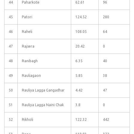
44
Paharkote
62.61
96
45
Patori
124.52
280
46
Raheli
108.05
64
47
Rajsera
20.42
0
48
Ranibagh
6.35
40
49
Rauliagaon
5.85
38
50
Rauliya Lagga Gangadhar
4.42
47
51
Rauliya Lagga Naini Chak
3.8
0
52
Rikholi
122.32
442