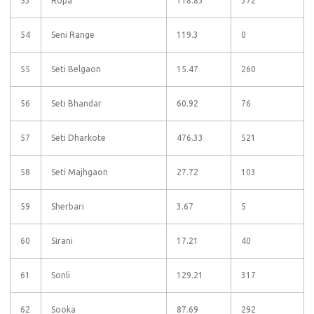
53
Ropa
118.83
372
54
Seni Range
119.3
0
55
Seti Belgaon
15.47
260
56
Seti Bhandar
60.92
76
57
Seti Dharkote
476.33
521
58
Seti Majhgaon
27.72
103
59
Sherbari
3.67
5
60
Sirani
17.21
40
61
Sonli
129.21
317
62
Sooka
87.69
292