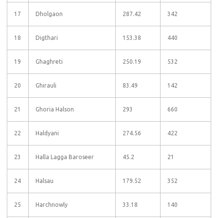
17
Dholgaon
287.42
342
18
Digthari
153.38
440
19
Ghaghreti
250.19
532
20
Ghirauli
83.49
142
21
Ghoria Halson
293
660
22
Haldyani
274.56
422
23
Halla Lagga Baroseer
45.2
21
24
Halsau
179.52
352
25
Harchnowly
33.18
140