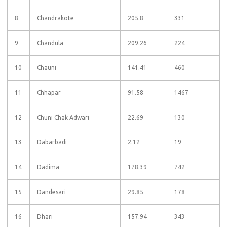
8
Chandrakote
205.8
331
9
Chandula
209.26
224
10
Chauni
141.41
460
11
Chhapar
91.58
1467
12
Chuni Chak Adwari
22.69
130
13
Dabarbadi
2.12
19
14
Dadima
178.39
742
15
Dandesari
29.85
178
16
Dhari
157.94
343