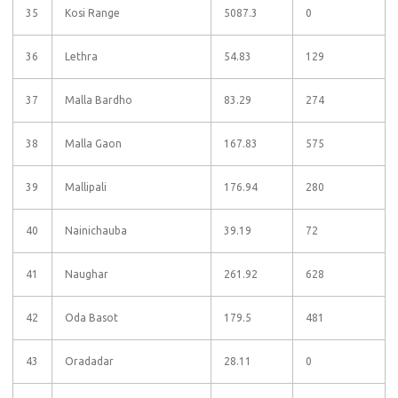
35
Kosi Range
5087.3
0
36
Lethra
54.83
129
37
Malla Bardho
83.29
274
38
Malla Gaon
167.83
575
39
Mallipali
176.94
280
40
Nainichauba
39.19
72
41
Naughar
261.92
628
42
Oda Basot
179.5
481
43
Oradadar
28.11
0