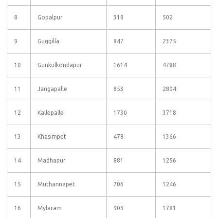
8
Gopalpur
318
502
9
Guggilla
847
2375
10
Gunkulkondapur
1614
4788
11
Jangapalle
853
2804
12
Kallepalle
1730
3718
13
Khasimpet
478
1366
14
Madhapur
881
1256
15
Muthannapet
706
1246
16
Mylaram
903
1781