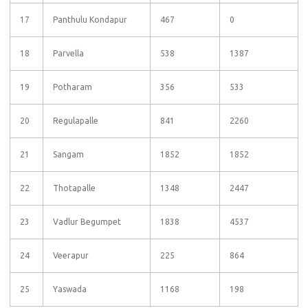
17
Panthulu Kondapur
467
0
18
Parvella
538
1387
19
Potharam
356
533
20
Regulapalle
841
2260
21
Sangam
1852
1852
22
Thotapalle
1348
2447
23
Vadlur Begumpet
1838
4537
24
Veerapur
225
864
25
Yaswada
1168
198