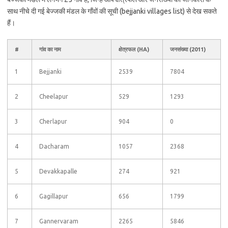
साथ नीचे दी गई बेज्जकी मंडल के गाँवों की सूची (bejjanki villages list) से देख सकते
हैं।
#
गांव का नाम
क्षेत्रफल (HA)
जनसंख्या (2011)
1
Bejjanki
2539
7804
2
Cheelapur
529
1293
3
Cherlapur
904
0
4
Dacharam
1057
2368
5
Devakkapalle
274
921
6
Gagillapur
656
1799
7
Gannervaram
2265
5846