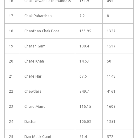
16
Chak Dewan Lakhimandass
131.9
495
17
Chak Paharthan
7.2
8
18
Chanthan Chak Pora
133.95
1327
19
Charan Gam
100.4
1517
20
Chare Khan
14.63
50
21
Chere Har
67.6
1148
22
Chewdara
249.7
4161
23
Churu Mujru
116.15
1609
24
Dachan
106.03
1351
25
Daji Malik Gund
61.4
572