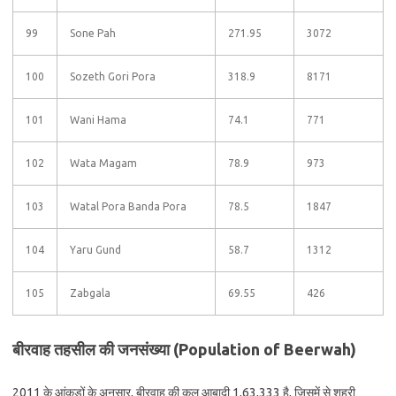
99
Sone Pah
271.95
3072
100
Sozeth Gori Pora
318.9
8171
101
Wani Hama
74.1
771
102
Wata Magam
78.9
973
103
Watal Pora Banda Pora
78.5
1847
104
Yaru Gund
58.7
1312
105
Zabgala
69.55
426
बीरवाह तहसील की जनसंख्या (Population of Beerwah)
2011 के आंकड़ों के अनुसार, बीरवाह की कुल आबादी 1,63,333 है, जिसमें से शहरी