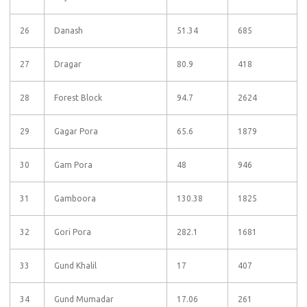
26
Danash
51.34
685
27
Dragar
80.9
418
28
Forest Block
94.7
2624
29
Gagar Pora
65.6
1879
30
Gam Pora
48
946
31
Gamboora
130.38
1825
32
Gori Pora
282.1
1681
33
Gund Khalil
17
407
34
Gund Mumadar
17.06
261