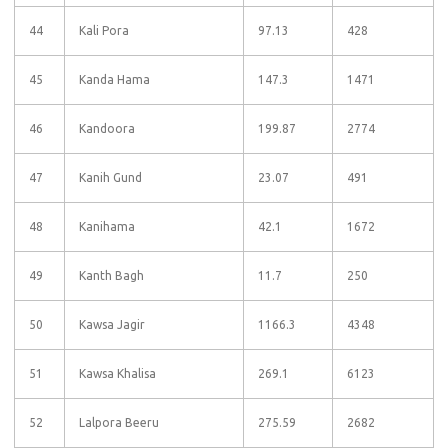
44
Kali Pora
97.13
428
45
Kanda Hama
147.3
1471
46
Kandoora
199.87
2774
47
Kanih Gund
23.07
491
48
Kanihama
42.1
1672
49
Kanth Bagh
11.7
250
50
Kawsa Jagir
1166.3
4348
51
Kawsa Khalisa
269.1
6123
52
Lalpora Beeru
275.59
2682