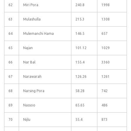
62
Miri Pora
240.8
1998
63
Mulashulla
215.3
1308
64
Mulemanchi Hama
146.5
657
65
Najan
101.12
1029
66
Nar Bal
155.4
3360
67
Narawarah
126.26
1261
68
Narsing Pora
58.28
742
69
Nassoo
65.65
486
70
Nijlu
55.4
873