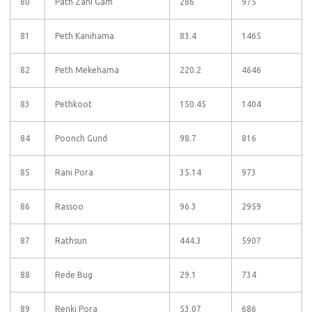
80
Path Zani Gam
286
975
81
Peth Kanihama
83.4
1465
82
Peth Mekehama
220.2
4646
83
Pethkoot
150.45
1404
84
Poonch Gund
98.7
816
85
Rani Pora
35.14
973
86
Rassoo
96.3
2959
87
Rathsun
444.3
5907
88
Rede Bug
29.1
734
89
Renki Pora
53.07
686