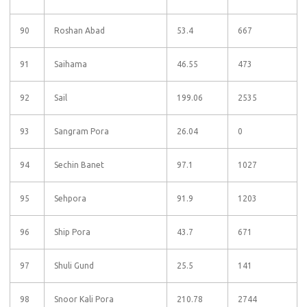
90
Roshan Abad
53.4
667
91
Saihama
46.55
473
92
Sail
199.06
2535
93
Sangram Pora
26.04
0
94
Sechin Banet
97.1
1027
95
Sehpora
91.9
1203
96
Ship Pora
43.7
671
97
Shuli Gund
25.5
141
98
Snoor Kali Pora
210.78
2744