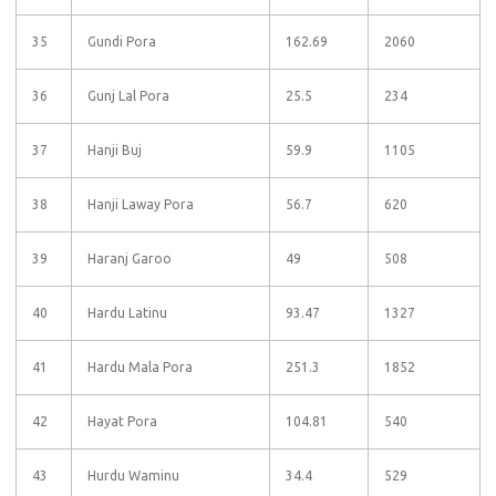
35
Gundi Pora
162.69
2060
36
Gunj Lal Pora
25.5
234
37
Hanji Buj
59.9
1105
38
Hanji Laway Pora
56.7
620
39
Haranj Garoo
49
508
40
Hardu Latinu
93.47
1327
41
Hardu Mala Pora
251.3
1852
42
Hayat Pora
104.81
540
43
Hurdu Waminu
34.4
529