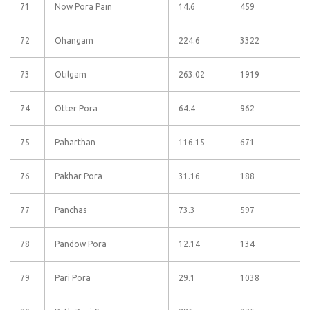
71
Now Pora Pain
14.6
459
72
Ohangam
224.6
3322
73
Otilgam
263.02
1919
74
Otter Pora
64.4
962
75
Paharthan
116.15
671
76
Pakhar Pora
31.16
188
77
Panchas
73.3
597
78
Pandow Pora
12.14
134
79
Pari Pora
29.1
1038