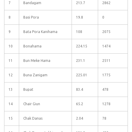
7
Bandagam
213.7
2862
8
Basi Pora
19.8
0
9
Bata Pora Kanihama
108
2075
10
Bonahama
224.15
1474
11
Bun Meke Hama
231.1
2511
12
Buna Zanigam
225.01
1775
13
Bupat
83.4
478
14
Chair Giun
65.2
1278
15
Chak Danas
2.04
78