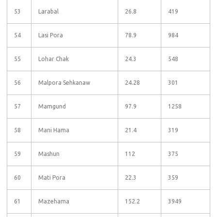
53
Larabal
26.8
419
54
Lasi Pora
78.9
984
55
Lohar Chak
24.3
548
56
Malpora Sehkanaw
24.28
301
57
Mamgund
97.9
1258
58
Mani Hama
21.4
319
59
Mashun
112
375
60
Mati Pora
22.3
359
61
Mazehama
152.2
3949