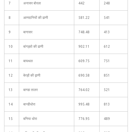
7
अनासर बोरला
442
248
8
आणदानियों की ढाणी
581.22
541
9
बागासर
748.48
413
10
बांगड़वो की ढाणी
902.11
612
11
बाघथल
609.75
751
12
बेरड़ों की ढ़ाणी
690.58
851
13
बाण्डा तालर
764.02
521
14
बान्डीधोरा
995.48
813
15
बनिया धोरा
776.95
489