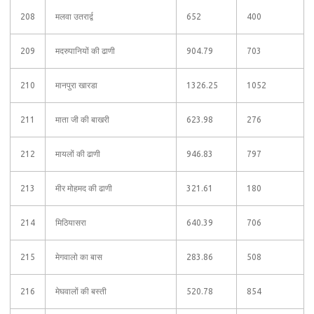
208
मलवा उतरार्द्व
652
400
209
मदरुपानियों की ढाणी
904.79
703
210
मानपुरा खारडा
1326.25
1052
211
माता जी की बाखरी
623.98
276
212
मायलों की ढाणी
946.83
797
213
मीर मोहमद की ढाणी
321.61
180
214
मिठियासरा
640.39
706
215
मेगवालो का बास
283.86
508
216
मेघवालों की बस्ती
520.78
854