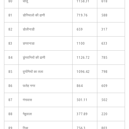
80
धोलू
1158.31
618
81
डोगियालो की ढाणी
719.76
588
82
डोलीनाडी
659
317
83
डगरानाडा
1100
633
84
डूंगरानियों की ढाणी
1126.72
785
85
दुर्गाणियों का तला
1096.42
798
86
फतेह नगर
864
609
87
गंगावास
501.11
502
88
गेहूवाला
377.89
220
89
गिड़ा
756.3
803