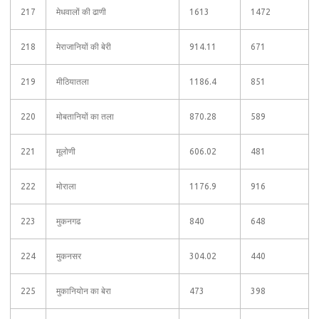
217
मेधवालों की ढाणी
1613
1472
218
मेराजानियों की बेरी
914.11
671
219
मीठियातला
1186.4
851
220
मोबतानियों का तला
870.28
589
221
मूलोणी
606.02
481
222
मोराला
1176.9
916
223
मुकनगढ
840
648
224
मुकनसर
304.02
440
225
मुकानियोन का बेरा
473
398