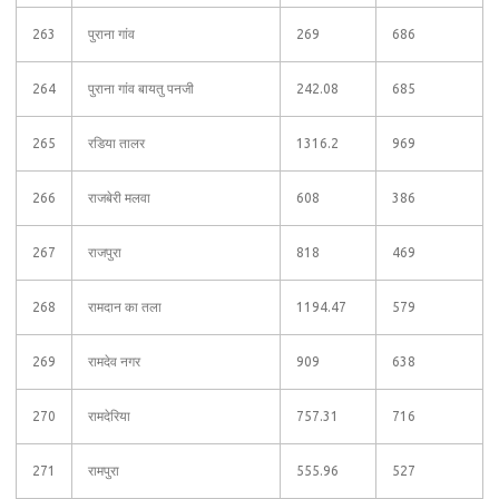
263
पुराना गांव
269
686
264
पुराना गांव बायतु पनजी
242.08
685
265
रडिया तालर
1316.2
969
266
राजबेरी मलवा
608
386
267
राजपुरा
818
469
268
रामदान का तला
1194.47
579
269
रामदेव नगर
909
638
270
रामदेरिया
757.31
716
271
रामपुरा
555.96
527