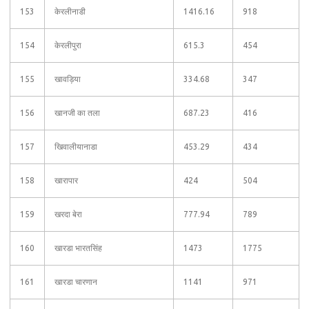
153
केरलीनाडी
1416.16
918
154
केरलीपुरा
615.3
454
155
खावड़िया
334.68
347
156
खानजी का तला
687.23
416
157
खिवालीयानाडा
453.29
434
158
खारापार
424
504
159
खरदा बेरा
777.94
789
160
खारडा भारतसिंह
1473
1775
161
खारडा चारणान
1141
971