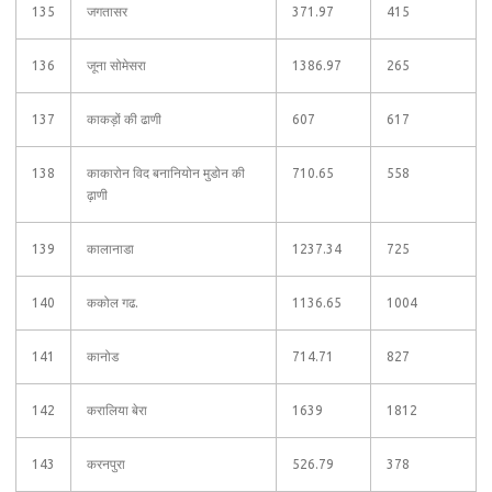
135
जगतासर
371.97
415
136
जूना सोमेसरा
1386.97
265
137
काकड़ों की ढाणी
607
617
138
काकारोन विद बनानियोन मुडोन की
710.65
558
ढ़ाणी
139
कालानाडा
1237.34
725
140
ककोल गढ.
1136.65
1004
141
कानोड
714.71
827
142
करालिया बेरा
1639
1812
143
करनपुरा
526.79
378