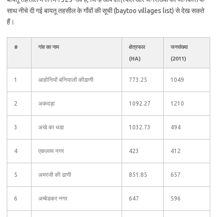
साथ नीचे दी गई बायतू तहसील के गाँवों की सूची (baytoo villages list) से देख सकते
हैं।
#
गांव का नाम
क्षेत्रफल
जनसंख्या
(HA)
(2011)
1
आहोनियों बनियालों कीढाणी
773.25
1049
2
अकदड़ा
1092.27
1210
3
अखे का धडा
1032.73
494
4
एकलव्य नगर
423
412
5
अमरजी की ढाणी
851.85
657
6
अम्बेडकर नगर
647
596