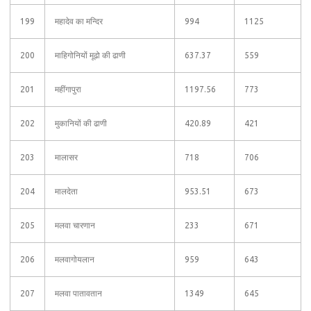
199
महादेव का मन्दिर
994
1125
200
माहिगोनियों मूढो की ढाणी
637.37
559
201
महींगापुरा
1197.56
773
202
मुकानियों की ढाणी
420.89
421
203
मालासर
718
706
204
मालदेता
953.51
673
205
मलवा चारणान
233
671
206
मलवागोयलान
959
643
207
मलवा पातावतान
1349
645