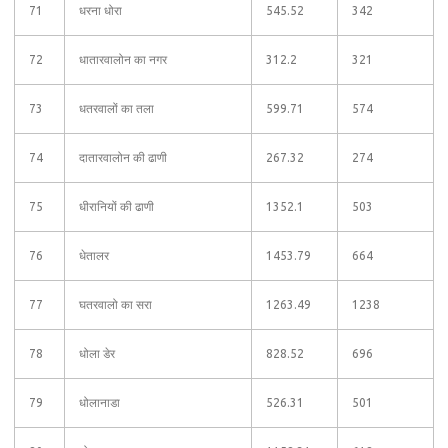
71
धरना धोरा
545.52
342
72
धातारवालोन का नगर
312.2
321
73
धतरवालों का तला
599.71
574
74
दातारवालोन की ढाणी
267.32
274
75
धीरानियों की ढाणी
1352.1
503
76
धेतालर
1453.79
664
77
घतरवालो का सरा
1263.49
1238
78
धोला डेर
828.52
696
79
धोलानाडा
526.31
501