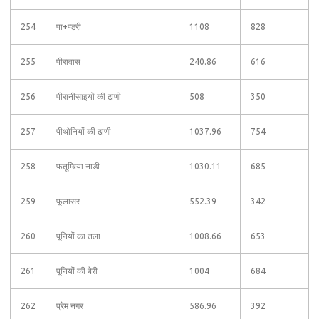
254
पा+ण्डरी
1108
828
255
पीरावास
240.86
616
256
पीरानीसाइयों की ढाणी
508
350
257
पीथोनियों की ढाणी
1037.96
754
258
फतूम्बिया नाडी
1030.11
685
259
फूलासर
552.39
342
260
पूनियों का तला
1008.66
653
261
पूनियों की बेरी
1004
684
262
प्रेम नगर
586.96
392