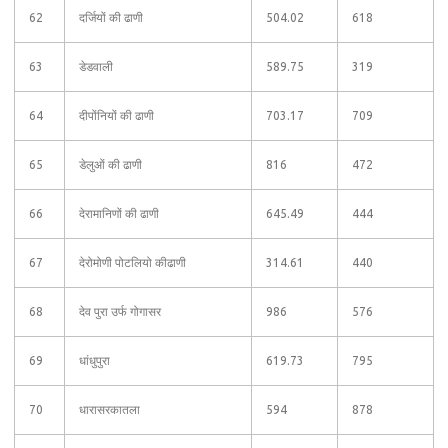
62
दर्जियों की ढाणी
504.02
618
63
डेडवाली
589.75
319
64
दीपोंनियों की ढाणी
703.17
709
65
डेलुओं की ढाणी
816
472
66
देरामानिणों की ढाणी
645.49
444
67
देरोमोणी पोटलियो कीढाणी
314.61
440
68
देव पुरा उर्फ गोगासर
986
576
69
धांधुपुरा
619.73
795
70
धारासरकातला
594
878