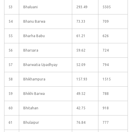
53
Bhaluani
293.49
5505
54
Bhanu Barwa
73.33
709
55
Bharha Babu
61.21
626
56
Bharsara
59.62
724
57
Bharwatia Upadhyay
52.09
794
58
Bhikhampura
157.93
1515
59
Bhikhi Barwa
49.52
788
60
Bhitahan
42.75
918
61
Bhulaipur
76.84
777