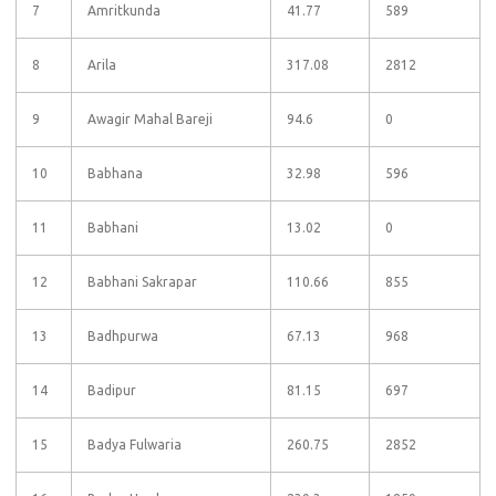
7
Amritkunda
41.77
589
8
Arila
317.08
2812
9
Awagir Mahal Bareji
94.6
0
10
Babhana
32.98
596
11
Babhani
13.02
0
12
Babhani Sakrapar
110.66
855
13
Badhpurwa
67.13
968
14
Badipur
81.15
697
15
Badya Fulwaria
260.75
2852