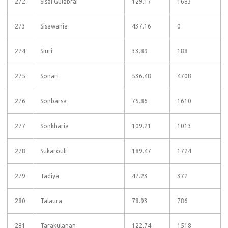
272
Sisai Gulabrai
129.17
1683
273
Sisawania
437.16
0
274
Siuri
33.89
188
275
Sonari
536.48
4708
276
Sonbarsa
75.86
1610
277
Sonkharia
109.21
1013
278
Sukarouli
189.47
1724
279
Tadiya
47.23
372
280
Talaura
78.93
786
281
Tarakulanan
122.74
1518