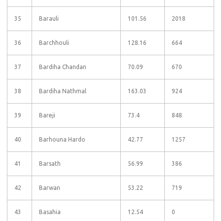
35
Barauli
101.56
2018
36
Barchhouli
128.16
664
37
Bardiha Chandan
70.09
670
38
Bardiha Nathmal
163.03
924
39
Bareji
73.4
848
40
Barhouna Hardo
42.77
1257
41
Barsath
56.99
386
42
Barwan
53.22
719
43
Basahia
12.54
0