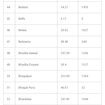
44
Beldad
54.27
1470
45
Belhi
6.15
0
46
Belwa
20.02
1027
47
Belwania
49.48
244
48
Bhadila Awwal
397.09
1296
49
Bhadila Doyam
50.4
1327
50
Bhagalpur
235.09
7264
51
Bhagat Pura
46.67
52
52
Bhaidawa
241.83
1644