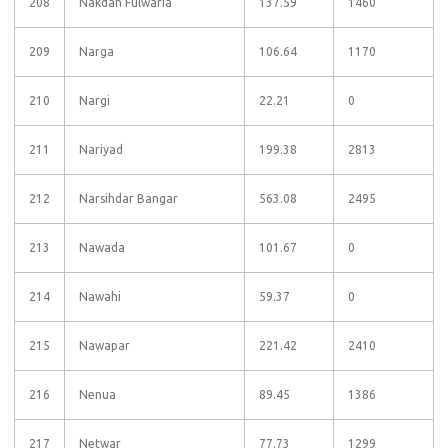
208
Nakdah Fulwaria
137.59
1460
209
Narga
106.64
1170
210
Nargi
22.21
0
211
Nariyad
199.38
2813
212
Narsihdar Bangar
563.08
2495
213
Nawada
101.67
0
214
Nawahi
59.37
0
215
Nawapar
221.42
2410
216
Nenua
89.45
1386
217
Netwar
77.73
1299