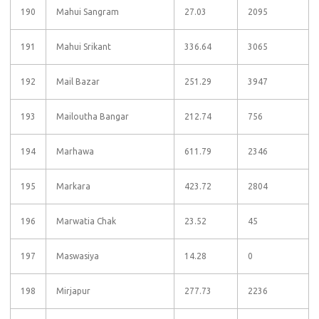
190
Mahui Sangram
27.03
2095
191
Mahui Srikant
336.64
3065
192
Mail Bazar
251.29
3947
193
Mailoutha Bangar
212.74
756
194
Marhawa
611.79
2346
195
Markara
423.72
2804
196
Marwatia Chak
23.52
45
197
Maswasiya
14.28
0
198
Mirjapur
277.73
2236