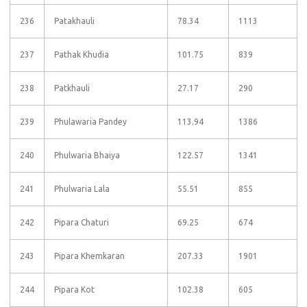
236
Patakhauli
78.34
1113
237
Pathak Khudia
101.75
839
238
Patkhauli
27.17
290
239
Phulawaria Pandey
113.94
1386
240
Phulwaria Bhaiya
122.57
1341
241
Phulwaria Lala
55.51
855
242
Pipara Chaturi
69.25
674
243
Pipara Khemkaran
207.33
1901
244
Pipara Kot
102.38
605