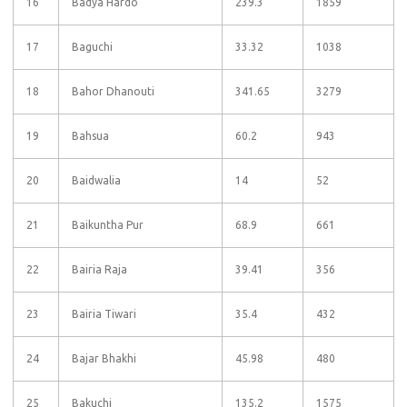
16
Badya Hardo
239.3
1859
17
Baguchi
33.32
1038
18
Bahor Dhanouti
341.65
3279
19
Bahsua
60.2
943
20
Baidwalia
14
52
21
Baikuntha Pur
68.9
661
22
Bairia Raja
39.41
356
23
Bairia Tiwari
35.4
432
24
Bajar Bhakhi
45.98
480
25
Bakuchi
135.2
1575