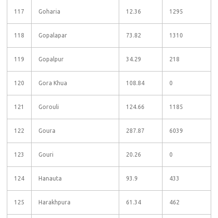
117
Goharia
12.36
1295
118
Gopalapar
73.82
1310
119
Gopalpur
34.29
218
120
Gora Khua
108.84
0
121
Gorouli
124.66
1185
122
Goura
287.87
6039
123
Gouri
20.26
0
124
Hanauta
93.9
433
125
Harakhpura
61.34
462