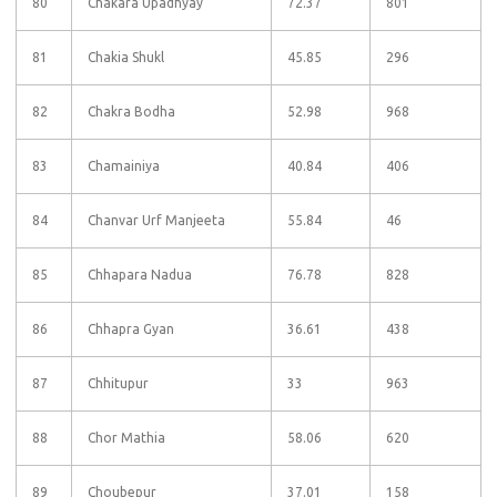
80
Chakara Upadhyay
72.37
801
81
Chakia Shukl
45.85
296
82
Chakra Bodha
52.98
968
83
Chamainiya
40.84
406
84
Chanvar Urf Manjeeta
55.84
46
85
Chhapara Nadua
76.78
828
86
Chhapra Gyan
36.61
438
87
Chhitupur
33
963
88
Chor Mathia
58.06
620
89
Choubepur
37.01
158