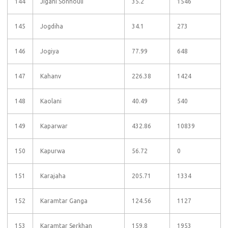
144
Jigani Sonhouli
35.2
1546
145
Jogdiha
34.1
273
146
Jogiya
77.99
648
147
Kahanv
226.38
1424
148
Kaolani
40.49
540
149
Kaparwar
432.86
10839
150
Kapurwa
56.72
0
151
Karajaha
205.71
1334
152
Karamtar Ganga
124.56
1127
153
Karamtar Serkhan
159.8
1953