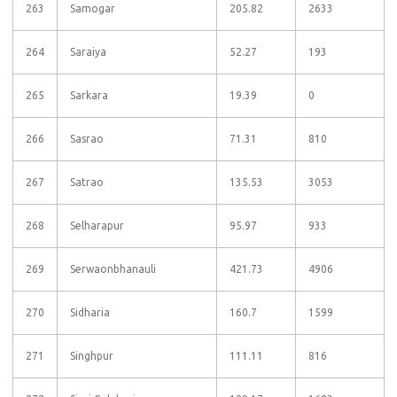
263
Samogar
205.82
2633
264
Saraiya
52.27
193
265
Sarkara
19.39
0
266
Sasrao
71.31
810
267
Satrao
135.53
3053
268
Selharapur
95.97
933
269
Serwaonbhanauli
421.73
4906
270
Sidharia
160.7
1599
271
Singhpur
111.11
816