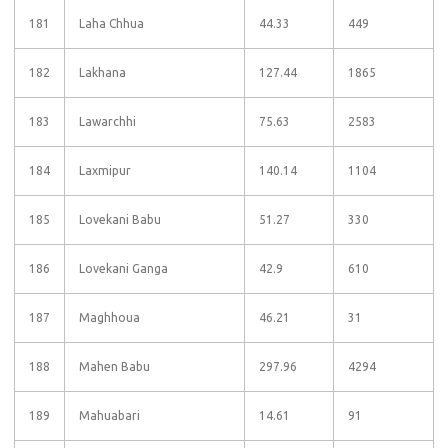
181
Laha Chhua
44.33
449
182
Lakhana
127.44
1865
183
Lawarchhi
75.63
2583
184
Laxmipur
140.14
1104
185
Lovekani Babu
51.27
330
186
Lovekani Ganga
42.9
610
187
Maghhoua
46.21
31
188
Mahen Babu
297.96
4294
189
Mahuabari
14.61
91