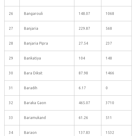
26
Bangarouli
148.07
1068
27
Banjaria
229.87
568
28
Banjaria Pipra
27.54
237
29
Bankatiya
104
148
30
Bara Diksit
87.98
1466
31
Baradih
6.17
0
32
Baraka Gaon
465.07
3710
33
Baramukand
61.26
511
34
Baraon
137.83
1532