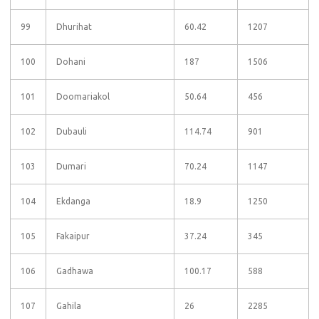
99
Dhurihat
60.42
1207
100
Dohani
187
1506
101
Doomariakol
50.64
456
102
Dubauli
114.74
901
103
Dumari
70.24
1147
104
Ekdanga
18.9
1250
105
Fakaipur
37.24
345
106
Gadhawa
100.17
588
107
Gahila
26
2285