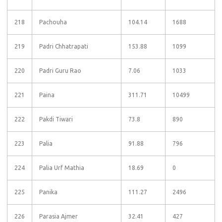
218
Pachouha
104.14
1688
219
Padri Chhatrapati
153.88
1099
220
Padri Guru Rao
7.06
1033
221
Paina
311.71
10499
222
Pakdi Tiwari
73.8
890
223
Palia
91.88
796
224
Palia Urf Mathia
18.69
0
225
Panika
111.27
2496
226
Parasia Ajmer
32.41
427