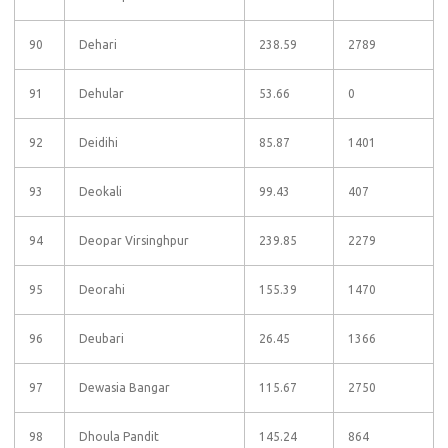
90
Dehari
238.59
2789
91
Dehular
53.66
0
92
Deidihi
85.87
1401
93
Deokali
99.43
407
94
Deopar Virsinghpur
239.85
2279
95
Deorahi
155.39
1470
96
Deubari
26.45
1366
97
Dewasia Bangar
115.67
2750
98
Dhoula Pandit
145.24
864