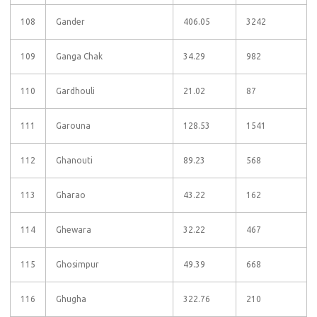
108
Gander
406.05
3242
109
Ganga Chak
34.29
982
110
Gardhouli
21.02
87
111
Garouna
128.53
1541
112
Ghanouti
89.23
568
113
Gharao
43.22
162
114
Ghewara
32.22
467
115
Ghosimpur
49.39
668
116
Ghugha
322.76
210