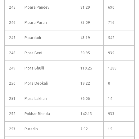
245
Pipara Pandey
81.29
690
246
Pipara Puran
73.09
716
247
Pipardadi
43.19
542
248
Pipra Beni
50.95
939
249
Pipra Bhulli
110.25
1288
250
Pipra Deokali
19.22
0
251
Pipra Lakhari
76.06
14
252
Pokhar Bhinda
142.13
933
253
Puradih
7.02
15