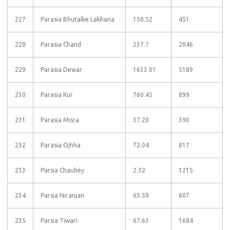
227
Parasia Bhutalke Lakhana
150.52
451
228
Parasia Chand
237.7
2046
229
Parasia Dewar
1633.01
5189
230
Parasia Kur
760.45
899
231
Parasia Misra
37.28
390
232
Parasia Ojhha
72.04
817
233
Parsia Chaubey
2.32
1215
234
Parsia Niranjan
63.59
607
235
Parsia Tiwari
67.63
1684