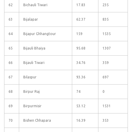
62
Bichauli Tiwari
17.83
235
63
Bijalapar
62.37
835
64
Bijapur Ghhangtour
159
1535
65
Bijauli Bhaiya
95.68
1307
66
Bijauli Tiwari
34.76
359
67
Bilaspur
93.36
697
68
Birpur Raj
74
0
69
Birpurmisir
53.12
1531
70
Bishen Chhapara
16.39
353