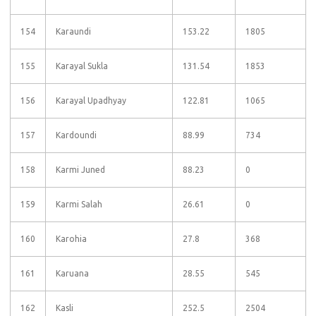
154
Karaundi
153.22
1805
155
Karayal Sukla
131.54
1853
156
Karayal Upadhyay
122.81
1065
157
Kardoundi
88.99
734
158
Karmi Juned
88.23
0
159
Karmi Salah
26.61
0
160
Karohia
27.8
368
161
Karuana
28.55
545
162
Kasli
252.5
2504