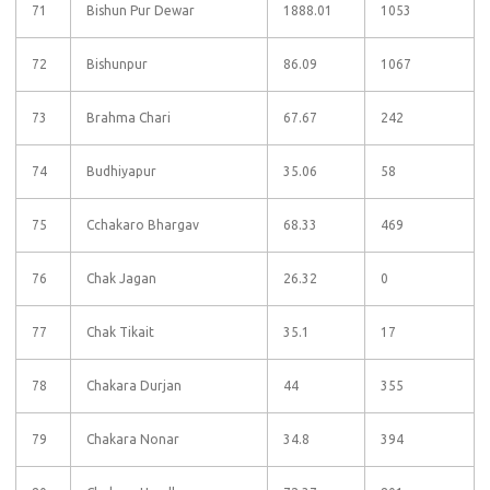
71
Bishun Pur Dewar
1888.01
1053
72
Bishunpur
86.09
1067
73
Brahma Chari
67.67
242
74
Budhiyapur
35.06
58
75
Cchakaro Bhargav
68.33
469
76
Chak Jagan
26.32
0
77
Chak Tikait
35.1
17
78
Chakara Durjan
44
355
79
Chakara Nonar
34.8
394