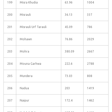
199
Misra Khudia
63.96
1004
200
Misrauli
36.13
337
201
Misrauli Urf Tarauli
45.09
786
202
Mohawn
76.86
2029
203
Mohra
380.09
2667
204
Mouna Garhwa
222.6
2788
205
Mundera
73.03
808
206
Nadua
203
1419
207
Naipur
172.4
1462