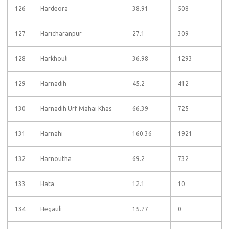
126
Hardeora
38.91
508
127
Haricharanpur
27.1
309
128
Harkhouli
36.98
1293
129
Harnadih
45.2
412
130
Harnadih Urf Mahai Khas
66.39
725
131
Harnahi
160.36
1921
132
Harnoutha
69.2
732
133
Hata
12.1
10
134
Hegauli
15.77
0