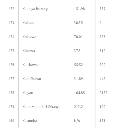
172
Khudiya Buzurg
151.98
779
173
Kolhua
38.35
0
174
Kolhuwa
78.01
886
175
Kotawa
37.3
712
176
Kuichawar
55.52
800
177
Kuin Chavar
31.89
448
178
Kuiyan
164.85
2358
179
Kund Mahal Urf Dhanya
213.2
100
180
Kusumha
N/A
373