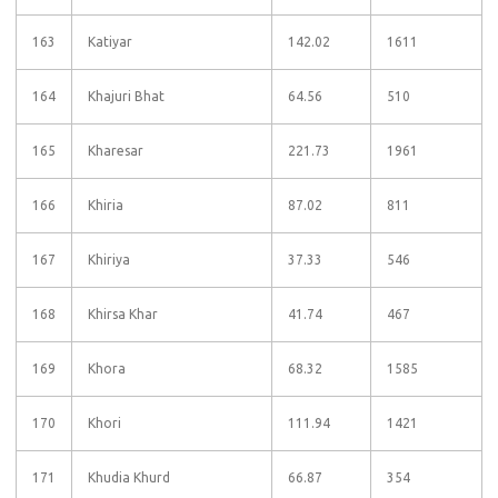
163
Katiyar
142.02
1611
164
Khajuri Bhat
64.56
510
165
Kharesar
221.73
1961
166
Khiria
87.02
811
167
Khiriya
37.33
546
168
Khirsa Khar
41.74
467
169
Khora
68.32
1585
170
Khori
111.94
1421
171
Khudia Khurd
66.87
354