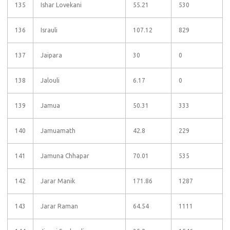
135
Ishar Lovekani
55.21
530
136
Israuli
107.12
829
137
Jaipara
30
0
138
Jalouli
6.17
0
139
Jamua
50.31
333
140
Jamuamath
42.8
229
141
Jamuna Chhapar
70.01
535
142
Jarar Manik
171.86
1287
143
Jarar Raman
64.54
1111