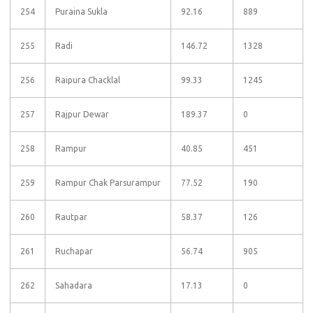
254
Puraina Sukla
92.16
889
255
Radi
146.72
1328
256
Raipura Chacklal
99.33
1245
257
Rajpur Dewar
189.37
0
258
Rampur
40.85
451
259
Rampur Chak Parsurampur
77.52
190
260
Rautpar
58.37
126
261
Ruchapar
56.74
905
262
Sahadara
17.13
0