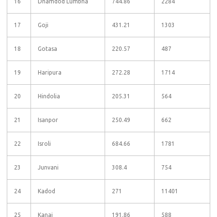
16
Dhamdod Lumbha
744.86
2284
17
Goji
431.21
1303
18
Gotasa
220.57
487
19
Haripura
272.28
1714
20
Hindolia
205.31
564
21
Isanpor
250.49
662
22
Isroli
684.66
1781
23
Junvani
308.4
754
24
Kadod
271
11401
25
Kanai
191.86
588