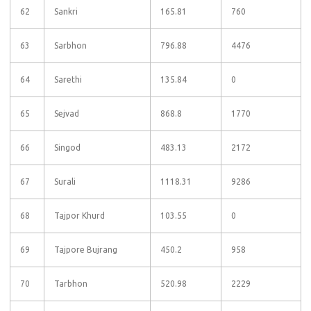
62
Sankri
165.81
760
63
Sarbhon
796.88
4476
64
Sarethi
135.84
0
65
Sejvad
868.8
1770
66
Singod
483.13
2172
67
Surali
1118.31
9286
68
Tajpor Khurd
103.55
0
69
Tajpore Bujrang
450.2
958
70
Tarbhon
520.98
2229