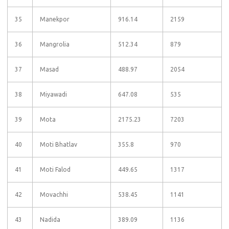
35
Manekpor
916.14
2159
36
Mangrolia
512.34
879
37
Masad
488.97
2054
38
Miyawadi
647.08
535
39
Mota
2175.23
7203
40
Moti Bhatlav
355.8
970
41
Moti Falod
449.65
1317
42
Movachhi
538.45
1141
43
Nadida
389.09
1136