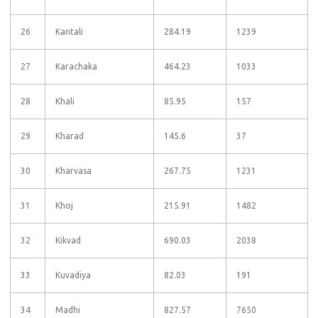
26
Kantali
284.19
1239
27
Karachaka
464.23
1033
28
Khali
85.95
157
29
Kharad
145.6
37
30
Kharvasa
267.75
1231
31
Khoj
215.91
1482
32
Kikvad
690.03
2038
33
Kuvadiya
82.03
191
34
Madhi
827.57
7650