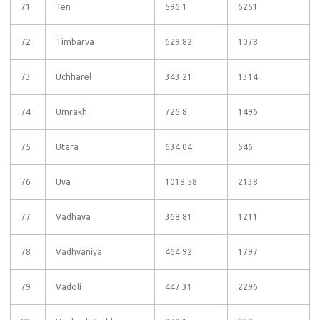
71
Ten
596.1
6251
72
Timbarva
629.82
1078
73
Uchharel
343.21
1314
74
Umrakh
726.8
1496
75
Utara
634.04
546
76
Uva
1018.58
2138
77
Vadhava
368.81
1211
78
Vadhvaniya
464.92
1797
79
Vadoli
447.31
2296