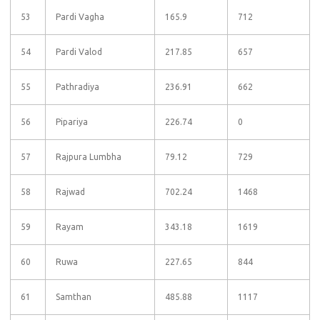
53
Pardi Vagha
165.9
712
54
Pardi Valod
217.85
657
55
Pathradiya
236.91
662
56
Pipariya
226.74
0
57
Rajpura Lumbha
79.12
729
58
Rajwad
702.24
1468
59
Rayam
343.18
1619
60
Ruwa
227.65
844
61
Samthan
485.88
1117