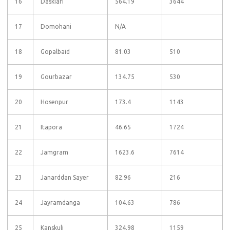
16
Daskiari
564.19
3644
17
Domohani
N/A
18
Gopalbaid
81.03
510
19
Gourbazar
134.75
530
20
Hosenpur
173.4
1143
21
Itapora
46.65
1724
22
Jamgram
1623.6
7614
23
Janarddan Sayer
82.96
216
24
Jayramdanga
104.63
786
25
Kanskuli
324.98
1159