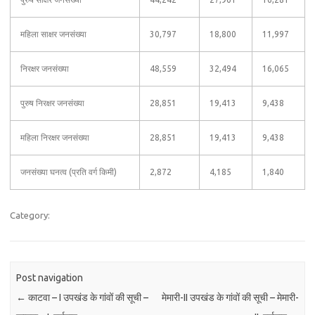
महिला साक्षर जनसंख्या
30,797
18,800
11,997
निरक्षर जनसंख्या
48,559
32,494
16,065
पुरुष निरक्षर जनसंख्या
28,851
19,413
9,438
महिला निरक्षर जनसंख्या
28,851
19,413
9,438
जनसंख्या घनत्व (प्रति वर्ग किमी)
2,872
4,185
1,840
Category:
Post navigation
←
काटवा – I उपखंड के गांवों की सूची –
मेमारी-II उपखंड के गांवों की सूची – मेमारी-