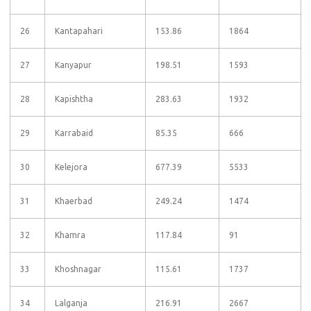
26
Kantapahari
153.86
1864
27
Kanyapur
198.51
1593
28
Kapishtha
283.63
1932
29
Karrabaid
85.35
666
30
Kelejora
677.39
5533
31
Khaerbad
249.24
1474
32
Khamra
117.84
91
33
Khoshnagar
115.61
1737
34
Lalganja
216.91
2667