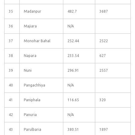
35
Madanpur
482.7
3687
36
Majiara
N/A
37
Monohar Bahal
252.44
2522
38
Napara
233.54
627
39
Nuni
296.91
2557
40
Pangachhiya
N/A
41
Paniphala
116.65
320
42
Panuria
N/A
43
Parulbaria
380.51
1897