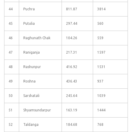
44
Puchra
811.87
3814
45
Putulia
297.44
560
46
Raghunath Chak
104.26
559
47
Raniganja
217.31
1597
48
Rashunpur
416.92
1531
49
Roshna
436.43
937
50
Sarshatali
245.64
1039
51
Shyamsundarpur
163.19
1444
52
Taldanga
184.68
768