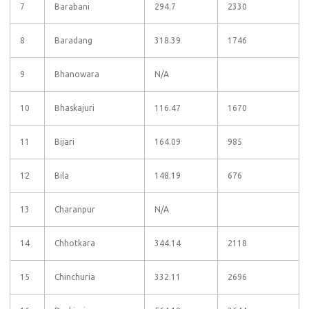
7
Barabani
294.7
2330
8
Baradang
318.39
1746
9
Bhanowara
N/A
10
Bhaskajuri
116.47
1670
11
Bijari
164.09
985
12
Bila
148.19
676
13
Charanpur
N/A
14
Chhotkara
344.14
2118
15
Chinchuria
332.11
2696