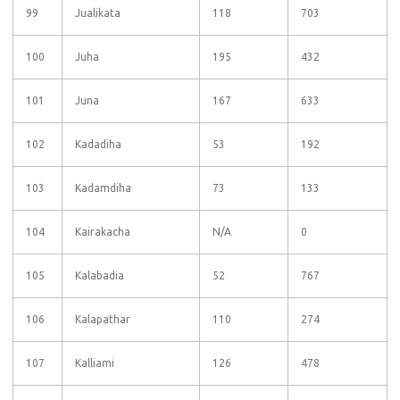
99
Jualikata
118
703
100
Juha
195
432
101
Juna
167
633
102
Kadadiha
53
192
103
Kadamdiha
73
133
104
Kairakacha
N/A
0
105
Kalabadia
52
767
106
Kalapathar
110
274
107
Kalliami
126
478