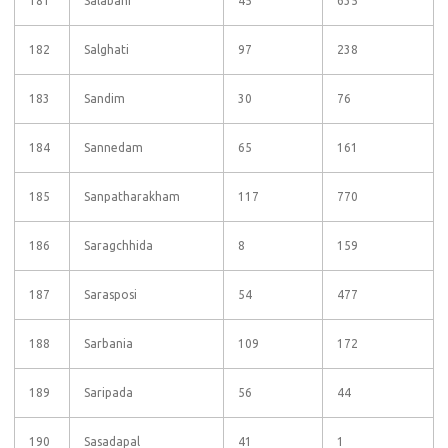
181
Salabani
45
635
182
Salghati
97
238
183
Sandim
30
76
184
Sannedam
65
161
185
Sanpatharakham
117
770
186
Saragchhida
8
159
187
Sarasposi
54
477
188
Sarbania
109
172
189
Saripada
56
44
190
Sasadapal
41
1