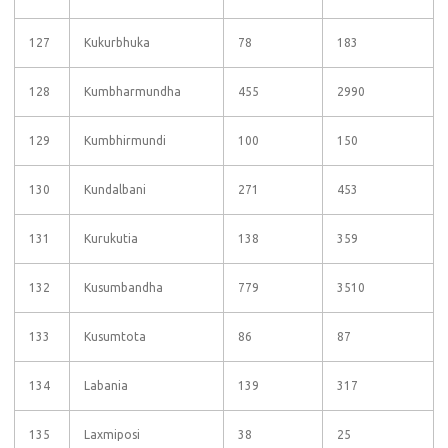
127
Kukurbhuka
78
183
128
Kumbharmundha
455
2990
129
Kumbhirmundi
100
150
130
Kundalbani
271
453
131
Kurukutia
138
359
132
Kusumbandha
779
3510
133
Kusumtota
86
87
134
Labania
139
317
135
Laxmiposi
38
25