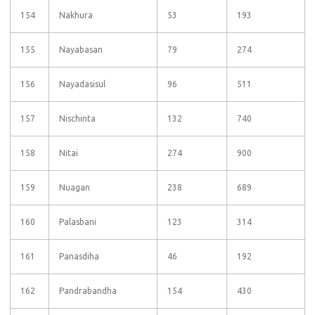
154
Nakhura
53
193
155
Nayabasan
79
274
156
Nayadasisul
96
511
157
Nischinta
132
740
158
Nitai
274
900
159
Nuagan
238
689
160
Palasbani
123
314
161
Panasdiha
46
192
162
Pandrabandha
154
430