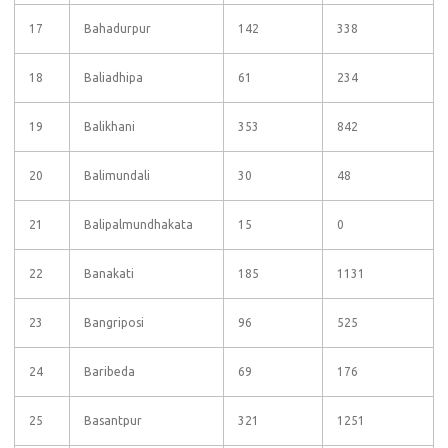
17
Bahadurpur
142
338
18
Baliadhipa
61
234
19
Balikhani
353
842
20
Balimundali
30
48
21
Balipalmundhakata
15
0
22
Banakati
185
1131
23
Bangriposi
96
525
24
Baribeda
69
176
25
Basantpur
321
1251