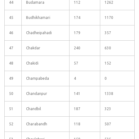
44
Budamara
112
1262
45
Budhikhamari
174
1170
46
Chadheipahadi
179
357
47
Chakdar
240
630
48
Chakidi
57
152
49
Champabeda
4
0
50
Chandanpur
141
1338
51
Chandbil
187
323
52
Charabandh
118
507