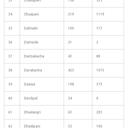
53
Chaulgheri
158
535
54
Chuapani
219
1119
55
Dahisahi
100
113
56
Damsole
21
2
57
Dantiakacha
43
88
58
Darakantia
425
1075
59
Dasisul
198
373
60
Deolipal
24
0
61
Dhadangri
63
203
62
Dhadipani
32
106