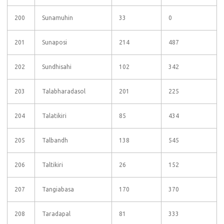
200
Sunamuhin
33
0
201
Sunaposi
214
487
202
Sundhisahi
102
342
203
Talabharadasol
201
225
204
Talatikiri
85
434
205
Talbandh
138
545
206
Taltikiri
26
152
207
Tangiabasa
170
370
208
Taradapal
81
333