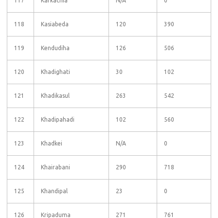
117
Karkachia
N/A
0
118
Kasiabeda
120
390
119
Kendudiha
126
506
120
Khadighati
30
102
121
Khadikasul
263
542
122
Khadipahadi
102
560
123
Khadkei
N/A
0
124
Khairabani
290
718
125
Khandipal
23
0
126
Kripaduma
271
761