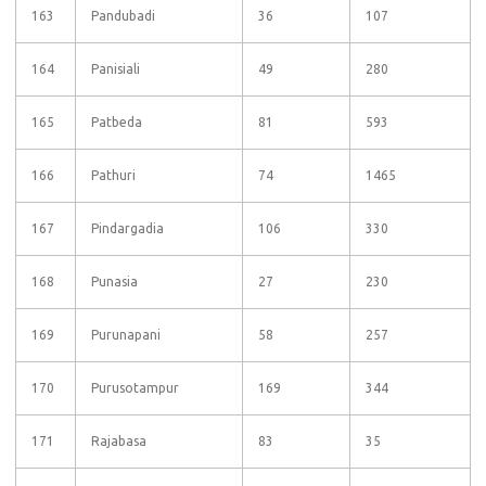
163
Pandubadi
36
107
164
Panisiali
49
280
165
Patbeda
81
593
166
Pathuri
74
1465
167
Pindargadia
106
330
168
Punasia
27
230
169
Purunapani
58
257
170
Purusotampur
169
344
171
Rajabasa
83
35