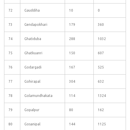
72
Gauddiha
10
0
73
Gendapokhari
179
360
74
Ghatiduba
288
1032
75
Ghatkuanri
150
607
76
Godargadi
167
525
77
Gohirapal
304
632
78
Golamundhakata
114
1324
79
Gopalpur
80
162
80
Gosanipal
144
1125