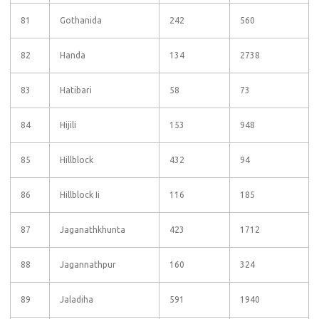
81
Gothanida
242
560
82
Handa
134
2738
83
Hatibari
58
73
84
Hijili
153
948
85
Hillblock
432
94
86
Hillblock Ii
116
185
87
Jaganathkhunta
423
1712
88
Jagannathpur
160
324
89
Jaladiha
591
1940