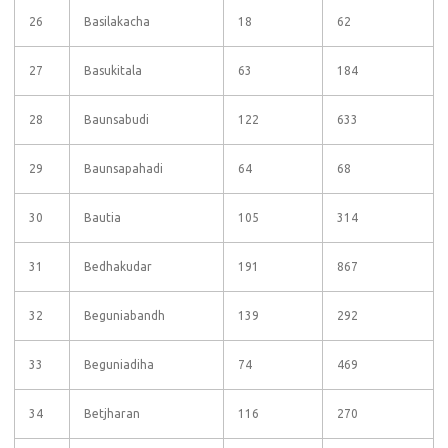
26
Basilakacha
18
62
27
Basukitala
63
184
28
Baunsabudi
122
633
29
Baunsapahadi
64
68
30
Bautia
105
314
31
Bedhakudar
191
867
32
Beguniabandh
139
292
33
Beguniadiha
74
469
34
Betjharan
116
270