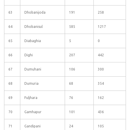
63
Dhobanijoda
191
258
64
Dhobanisul
585
1217
65
Diabaghia
5
0
66
Dighi
207
442
67
Dumuhani
106
300
68
Dumuria
68
354
69
Fuljhara
76
162
70
Gamhapur
101
436
71
Gandipani
24
105