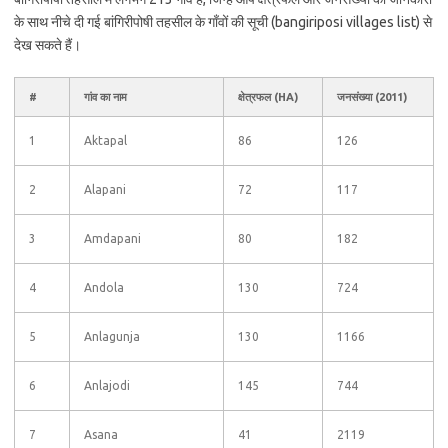
के साथ नीचे दी गई बांगिरीपोषी तहसील के गाँवों की सूची (bangiriposi villages list) से
देख सकते हैं।
#
गांव का नाम
क्षेत्रफल (HA)
जनसंख्या (2011)
1
Aktapal
86
126
2
Alapani
72
117
3
Amdapani
80
182
4
Andola
130
724
5
Anlagunja
130
1166
6
Anlajodi
145
744
7
Asana
41
2119