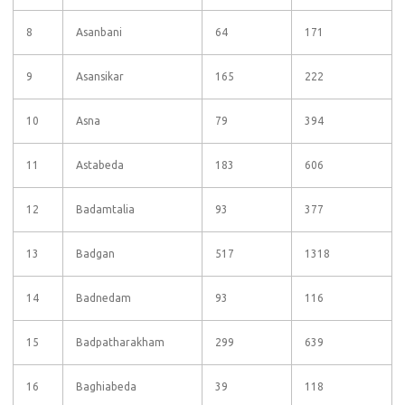
8
Asanbani
64
171
9
Asansikar
165
222
10
Asna
79
394
11
Astabeda
183
606
12
Badamtalia
93
377
13
Badgan
517
1318
14
Badnedam
93
116
15
Badpatharakham
299
639
16
Baghiabeda
39
118