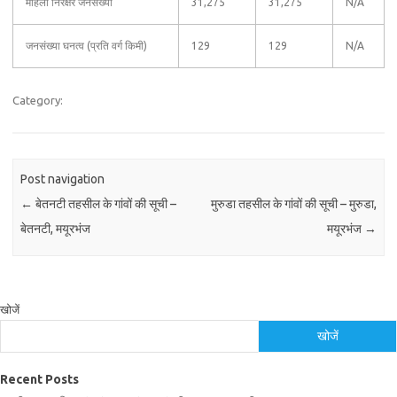
महिला निरक्षर जनसंख्या
31,275
31,275
N/A
जनसंख्या घनत्व (प्रति वर्ग किमी)
129
129
N/A
Category:
Post navigation
←
बेतनटी तहसील के गांवों की सूची –
मुरुडा तहसील के गांवों की सूची – मुरुडा,
बेतनटी, मयूरभंज
मयूरभंज
→
खोजें
खोजें
Recent Posts