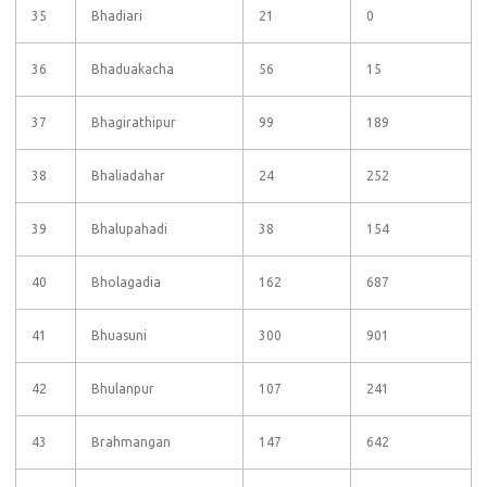
35
Bhadiari
21
0
36
Bhaduakacha
56
15
37
Bhagirathipur
99
189
38
Bhaliadahar
24
252
39
Bhalupahadi
38
154
40
Bholagadia
162
687
41
Bhuasuni
300
901
42
Bhulanpur
107
241
43
Brahmangan
147
642