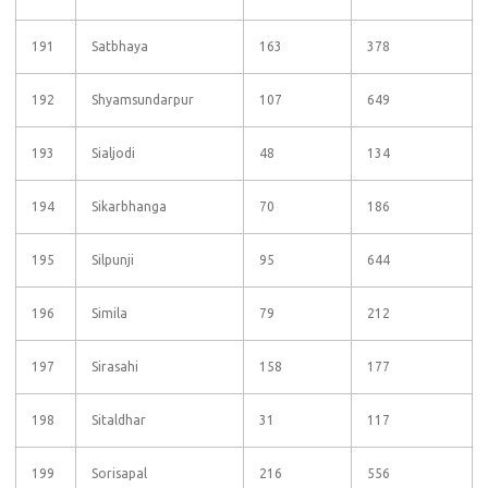
191
Satbhaya
163
378
192
Shyamsundarpur
107
649
193
Sialjodi
48
134
194
Sikarbhanga
70
186
195
Silpunji
95
644
196
Simila
79
212
197
Sirasahi
158
177
198
Sitaldhar
31
117
199
Sorisapal
216
556