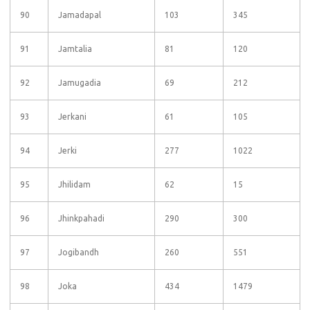
90
Jamadapal
103
345
91
Jamtalia
81
120
92
Jamugadia
69
212
93
Jerkani
61
105
94
Jerki
277
1022
95
Jhilidam
62
15
96
Jhinkpahadi
290
300
97
Jogibandh
260
551
98
Joka
434
1479