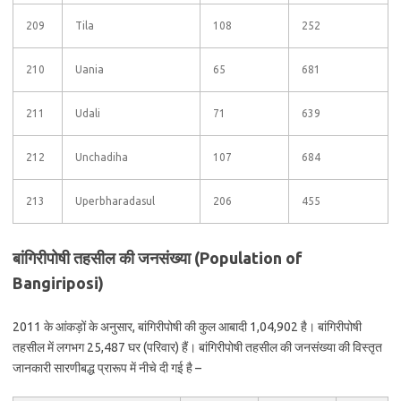
209
Tila
108
252
210
Uania
65
681
211
Udali
71
639
212
Unchadiha
107
684
213
Uperbharadasul
206
455
बांगिरीपोषी तहसील की जनसंख्या (Population of
Bangiriposi)
2011 के आंकड़ों के अनुसार, बांगिरीपोषी की कुल आबादी 1,04,902 है। बांगिरीपोषी
तहसील में लगभग 25,487 घर (परिवार) हैं। बांगिरीपोषी तहसील की जनसंख्या की विस्तृत
जानकारी सारणीबद्ध प्रारूप में नीचे दी गई है –