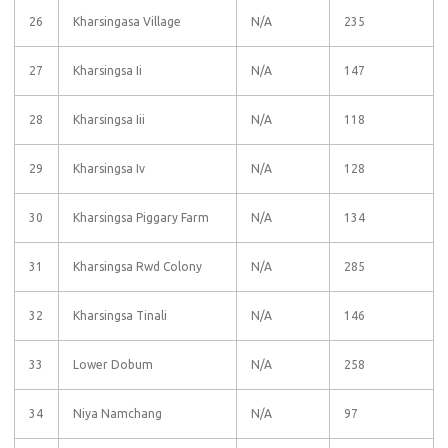
26
Kharsingasa Village
N/A
235
27
Kharsingsa Ii
N/A
147
28
Kharsingsa Iii
N/A
118
29
Kharsingsa Iv
N/A
128
30
Kharsingsa Piggary Farm
N/A
134
31
Kharsingsa Rwd Colony
N/A
285
32
Kharsingsa Tinali
N/A
146
33
Lower Dobum
N/A
258
34
Niya Namchang
N/A
97