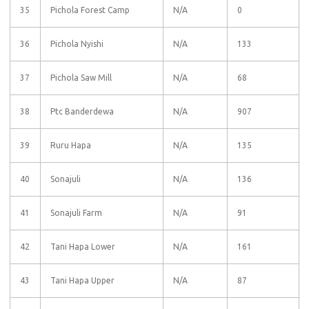
35
Pichola Forest Camp
N/A
0
36
Pichola Nyishi
N/A
133
37
Pichola Saw Mill
N/A
68
38
Ptc Banderdewa
N/A
907
39
Ruru Hapa
N/A
135
40
Sonajuli
N/A
136
41
Sonajuli Farm
N/A
91
42
Tani Hapa Lower
N/A
161
43
Tani Hapa Upper
N/A
87