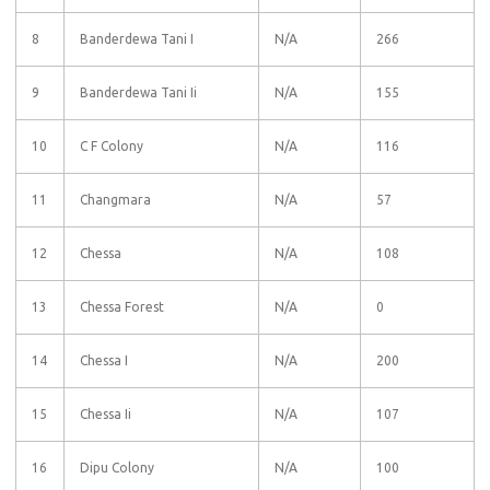
8
Banderdewa Tani I
N/A
266
9
Banderdewa Tani Ii
N/A
155
10
C F Colony
N/A
116
11
Changmara
N/A
57
12
Chessa
N/A
108
13
Chessa Forest
N/A
0
14
Chessa I
N/A
200
15
Chessa Ii
N/A
107
16
Dipu Colony
N/A
100