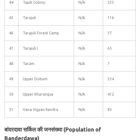
44
Tapik Colony
N/A
233
45
Tarajuli
N/A
116
46
Tarajuli Forest Camp
N/A
37
47
Tarajuli I
N/A
65
48
Taram
N/A
7
49
Upper Dobum
N/A
334
50
Upper Kharsingsa
N/A
412
51
Vana Vigyan Kendra
N/A
85
बांदरदावा सर्किल की जनसंख्या (Population of
Banderdawa)