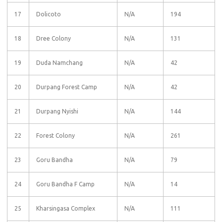
17
Dolicoto
N/A
194
18
Dree Colony
N/A
131
19
Duda Namchang
N/A
42
20
Durpang Forest Camp
N/A
42
21
Durpang Nyishi
N/A
144
22
Forest Colony
N/A
261
23
Goru Bandha
N/A
79
24
Goru Bandha F Camp
N/A
14
25
Kharsingasa Complex
N/A
111