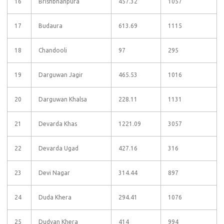
16
Brishbhanpura
457.32
1057
17
Budaura
613.69
1115
18
Chandooli
97
295
19
Darguwan Jagir
465.53
1016
20
Darguwan Khalsa
228.11
1131
21
Devarda Khas
1221.09
3057
22
Devarda Ugad
427.16
316
23
Devi Nagar
314.44
897
24
Duda Khera
294.41
1076
25
Dudyan Khera
414
994