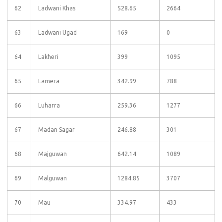
62
Ladwani Khas
528.65
2664
63
Ladwani Ugad
169
0
64
Lakheri
399
1095
65
Lamera
342.99
788
66
Luharra
259.36
1277
67
Madan Sagar
246.88
301
68
Majguwan
642.14
1089
69
Malguwan
1284.85
3707
70
Mau
334.97
433