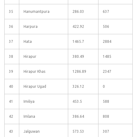
35
Hanumantpura
286.03
637
36
Harpura
422.92
506
37
Hata
1465.7
2884
38
Hirapur
380.49
1485
39
Hirapur Khas
1286.89
2347
40
Hirapur Ugad
326.12
0
41
Imiliya
453.5
588
42
Imlana
386.64
808
43
Jalguwan
573.53
307