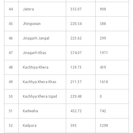
44
Jatera
355.07
908
45
Jhinguwan
220.54
588
46
Jinagarh Jangal
223.62
299
47
Jinagarh Khas
574.07
1971
48
Kachhiya Khera
129.73
439
49
Kachhya Khera Khas
211.37
1618
50
Kachhya Khera Ugad
229.48
0
51
Kadwaha
452.72
742
52
Kailpura
595
3298