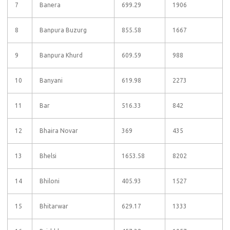
7
Banera
699.29
1906
8
Banpura Buzurg
855.58
1667
9
Banpura Khurd
609.59
988
10
Banyani
619.98
2273
11
Bar
516.33
842
12
Bhaira Novar
369
435
13
Bhelsi
1653.58
8202
14
Bhiloni
405.93
1527
15
Bhitarwar
629.17
1333