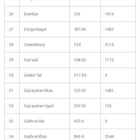
26
Dumbar
533
1010
27
Durga Nagar
497.66
1403
28
Ganeshpura
354
2112
29
Garrauli
348.92
1173
30
Geden Tal
317.94
0
31
Gujrayatan Khas
533.92
1461
32
Gujrayatan Ugad
230.92
105
33
Gukhrai Har
622.6
0
34
Gukhrai Khas
860.4
2544