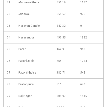
71
Mauneka Khera
551.16
1197
72
Midawali
651.57
975
73
Narayan Gangle
542.32
0
74
Narayanpur
490.55
1982
75
Patari
162.9
918
76
Patori Jagir
465
1254
77
Patori Khalsa
382.71
545
78
Pratappura
515
676
79
Raj Nagar
509.97
1335