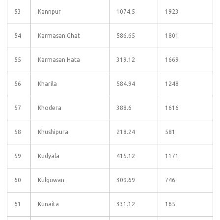
53
Kannpur
1074.5
1923
54
Karmasan Ghat
586.65
1801
55
Karmasan Hata
319.12
1669
56
Kharila
584.94
1248
57
Khodera
388.6
1616
58
Khushipura
218.24
581
59
Kudyala
415.12
1171
60
Kulguwan
309.69
746
61
Kunaita
331.12
165