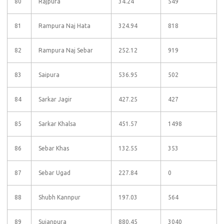
80
Rajpura
34.24
549
81
Rampura Naj Hata
324.94
818
82
Rampura Naj Sebar
252.12
919
83
Saipura
536.95
502
84
Sarkar Jagir
427.25
427
85
Sarkar Khalsa
451.57
1498
86
Sebar Khas
132.55
353
87
Sebar Ugad
227.84
0
88
Shubh Kannpur
197.03
564
89
Sujanpura
880.45
3040