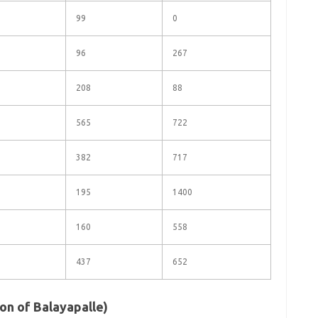
99
0
96
267
208
88
565
722
382
717
195
1400
160
558
437
652
tion of Balayapalle)