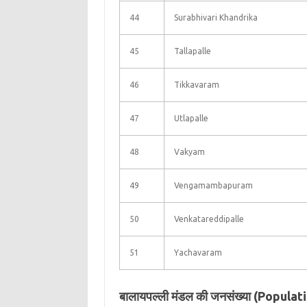
44
Surabhivari Khandrika
45
Tallapalle
46
Tikkavaram
47
Utlapalle
48
Vakyam
49
Vengamambapuram
50
Venkatareddipalle
51
Yachavaram
बालायपल्ली मंडल की जनसंख्या (Popula