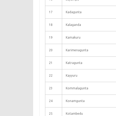
17
Kadagunta
18
Kalaganda
19
Kamakuru
20
Karimenagunta
21
Katragunta
22
Kayyuru
23
Kommalagunta
24
Konamgunta
25
Kotambedu