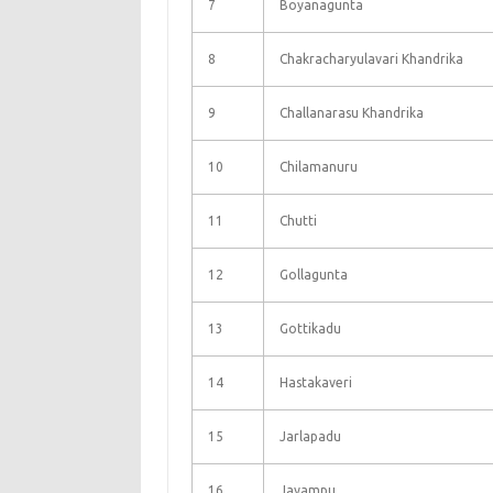
7
Boyanagunta
8
Chakracharyulavari Khandrika
9
Challanarasu Khandrika
10
Chilamanuru
11
Chutti
12
Gollagunta
13
Gottikadu
14
Hastakaveri
15
Jarlapadu
16
Jayampu