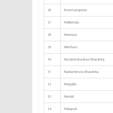
26
Kovurivarigunta
27
Mallemala
28
Mannuru
29
Melchuru
30
Muraharidondrao Khandrika
31
Naiducheruvu Khandrika
32
Nidigallu
33
Nindali
34
Pakapudi