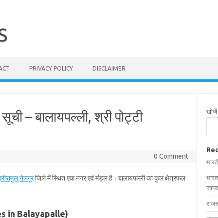
S
ACT
PRIVACY POLICY
DISCLAIMER
खोजें
 सूची – बालायपल्ली, श्री पोट्टी
Rec
0 Comment
भारत
्रीरामुलू नेल्लूर
जिले में स्थित एक नगर एवं मंडल है। बालायपल्ली का कुल क्षेत्रफल
भारत
जानक
राजस
ages in Balayapalle)