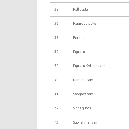
35
Pallipadu
36
Papireddipalle
37
Perimidi
38
Pigilam
39
Pigilam Kothapalem
40
Ramapuram
41
Sangavaram
42
Siddagunta
43
Subrahmanyam