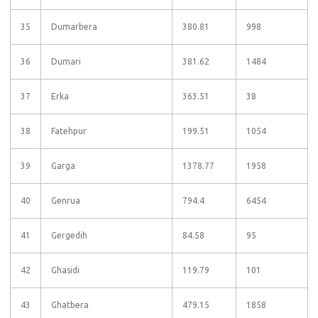
35
Dumarbera
380.81
998
36
Dumari
381.62
1484
37
Erka
363.51
38
38
Fatehpur
199.51
1054
39
Garga
1378.77
1958
40
Genrua
794.4
6454
41
Gergedih
84.58
95
42
Ghasidi
119.79
101
43
Ghatbera
479.15
1858