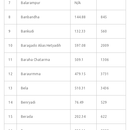
7
Balarampur
N/A
8
Banbandha
144.88
845
9
Bankudi
132.33
560
10
Baragado Alias Hetyadih
597.08
2009
11
Baraha Chatarma
509.1
1306
12
Baraurmma
479.15
3731
13
Bela
510.31
3436
14
Benryadi
76.49
529
15
Berada
202.34
622