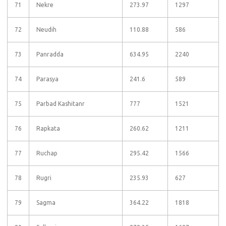
71
Nekre
273.97
1297
72
Neudih
110.88
586
73
Panradda
634.95
2240
74
Parasya
241.6
589
75
Parbad Kashitanr
777
1521
76
Rapkata
260.62
1211
77
Ruchap
295.42
1566
78
Rugri
235.93
627
79
Sagma
364.22
1818