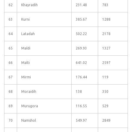
62
Khayradih
231.48
783
63
Kurni
385.67
1288
64
Latadah
502.22
2178
65
Maldi
269.93
1327
66
Malti
641.02
2597
67
Mirmi
176.44
119
68
Moraidih
138
350
69
Murugora
116.55
529
70
Namshol
549.97
2849