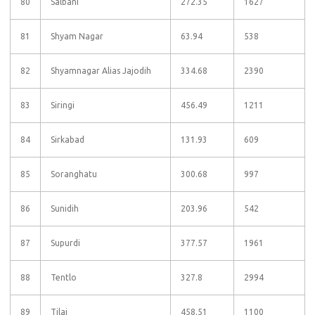
80
Salbani
272.35
1627
81
Shyam Nagar
63.94
538
82
Shyamnagar Alias Jajodih
334.68
2390
83
Siringi
456.49
1211
84
Sirkabad
131.93
609
85
Soranghatu
300.68
997
86
Sunidih
203.96
542
87
Supurdi
377.57
1961
88
Tentlo
327.8
2994
89
Tilai
458.51
1100