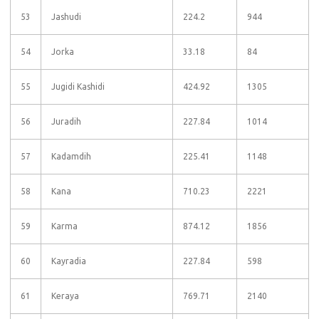
53
Jashudi
224.2
944
54
Jorka
33.18
84
55
Jugidi Kashidi
424.92
1305
56
Juradih
227.84
1014
57
Kadamdih
225.41
1148
58
Kana
710.23
2221
59
Karma
874.12
1856
60
Kayradia
227.84
598
61
Keraya
769.71
2140