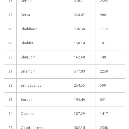
16
Berma
530.11
2592
17
Bersa
524.07
900
18
Bhalubasa
326.58
1372
19
Bhaluka
150.14
303
20
Bhurudih
162.68
748
21
Biramdih
577.89
2258
22
Brindabanpur
254.55
590
23
Burudih
195.46
651
24
Chakulia
387.29
1417
25
Chhota Urmma
582.34
2548