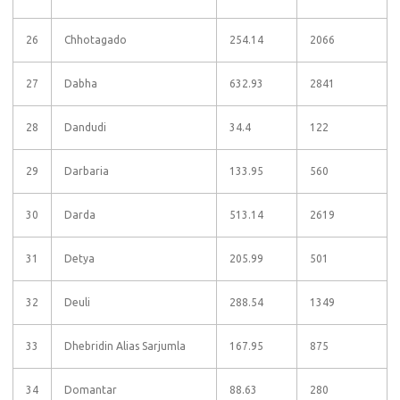
26
Chhotagado
254.14
2066
27
Dabha
632.93
2841
28
Dandudi
34.4
122
29
Darbaria
133.95
560
30
Darda
513.14
2619
31
Detya
205.99
501
32
Deuli
288.54
1349
33
Dhebridin Alias Sarjumla
167.95
875
34
Domantar
88.63
280