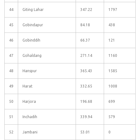
44
Giting Lahar
347.22
1797
45
Gobindapur
84.18
438
46
Gobinddih
66.37
121
47
Gohaldang
271.14
1160
48
Hanspur
365.43
1585
49
Harat
332.65
1008
50
Harjora
196.68
699
51
Inchadih
339.94
579
52
Jambani
53.01
0