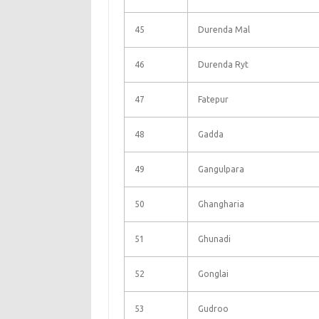
45
Durenda Mal
46
Durenda Ryt
47
Fatepur
48
Gadda
49
Gangulpara
50
Ghangharia
51
Ghunadi
52
Gonglai
53
Gudroo