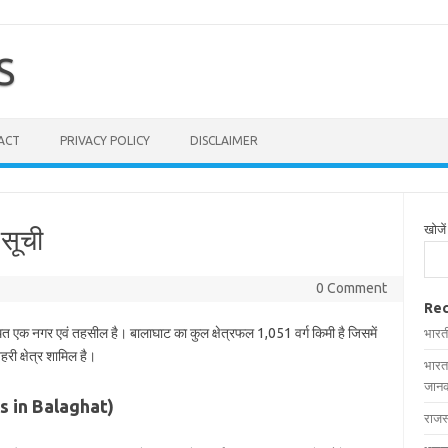
S
ACT
PRIVACY POLICY
DISCLAIMER
खोजें
 सूची
0 Comment
Rec
्थित एक नगर एवं तहसील है। बालाघाट का कुल क्षेत्रफल 1,051 वर्ग किमी है जिसमें
भारत
री क्षेत्र शामिल है।
भारत
जानक
ges in Balaghat)
राजस