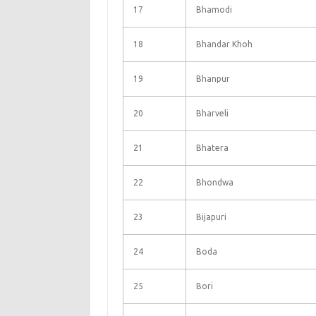
17
Bhamodi
18
Bhandar Khoh
19
Bhanpur
20
Bharveli
21
Bhatera
22
Bhondwa
23
Bijapuri
24
Boda
25
Bori