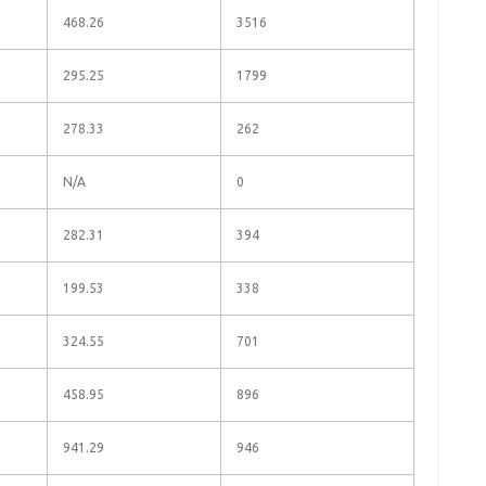
468.26
3516
295.25
1799
278.33
262
N/A
0
282.31
394
199.53
338
324.55
701
458.95
896
941.29
946