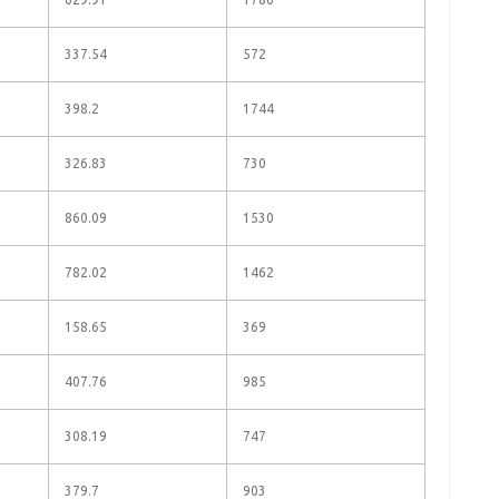
337.54
572
398.2
1744
326.83
730
860.09
1530
782.02
1462
158.65
369
407.76
985
308.19
747
379.7
903