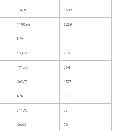
756.9
1602
1100.65
5259
N/A
153.51
435
181.55
264
503.73
1573
N/A
0
311.83
73
50.65
20