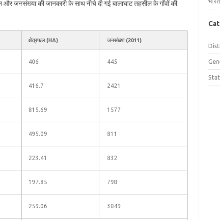
भारत
्रफल और जनसंख्या की जानकारी के साथ नीचे दी गई बालाघाट तहसील के गाँवों की
Cat
क्षेत्रफल (HA)
जनसंख्या (2011)
Dist
Gen
406
445
Sta
416.7
2421
815.69
1577
495.09
811
223.41
832
197.85
798
259.06
3049