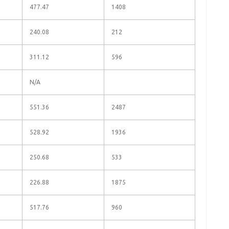
477.47
1408
240.08
212
311.12
596
N/A
551.36
2487
528.92
1936
250.68
533
226.88
1875
517.76
960