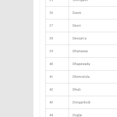
36
Dauni
37
Deori
38
Deosarra
39
Dhansuwa
40
Dhapewada
41
Dhimrutola
42
Dhuti
43
Dongarbodi
44
Duglai