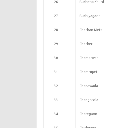
26
Budhena Khurd
27
Budhiyagaon
28
Chachan Meta
29
Chacheri
30
Chamarwahi
31
Chamrupet
32
Chanewada
33
Changotola
34
Charegaon
35
Chichgaon