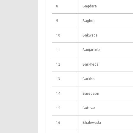
8
Bagdara
9
Bagholi
10
Bakwada
11
Banjartola
12
Barkheda
13
Barkho
14
Basegaon
15
Batuwa
16
Bhalewada