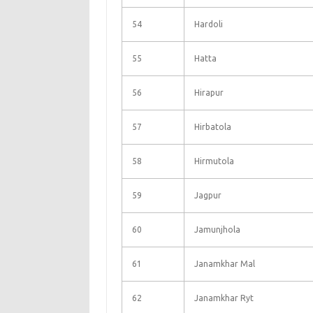
54
Hardoli
55
Hatta
56
Hirapur
57
Hirbatola
58
Hirmutola
59
Jagpur
60
Jamunjhola
61
Janamkhar Mal
62
Janamkhar Ryt