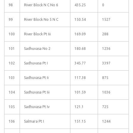
98
River Block N C No 6
435.25
0
99
River Block No 5 N C
150.54
1527
100
River Block Pt Iii
169.09
288
101
Sadhuvasa No 2
180.68
1236
102
Sadhuvasa Pt I
345.77
3397
103
Sadhuvasa Pt Ii
117.38
875
104
Sadhuvasa Pt Iii
101.59
1036
105
Sadhuvasa Pt Iv
121.1
725
106
Salmara Pt I
151.15
1244