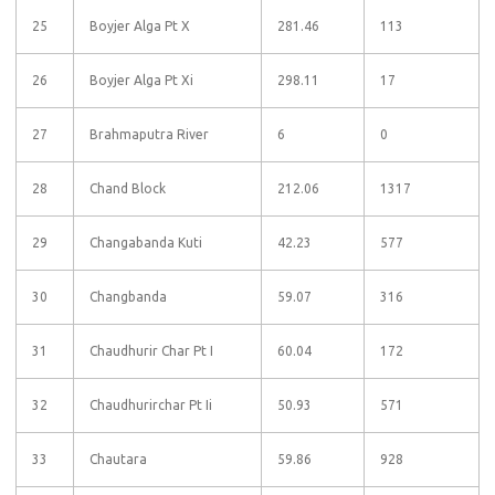
25
Boyjer Alga Pt X
281.46
113
26
Boyjer Alga Pt Xi
298.11
17
27
Brahmaputra River
6
0
28
Chand Block
212.06
1317
29
Changabanda Kuti
42.23
577
30
Changbanda
59.07
316
31
Chaudhurir Char Pt I
60.04
172
32
Chaudhurirchar Pt Ii
50.93
571
33
Chautara
59.86
928