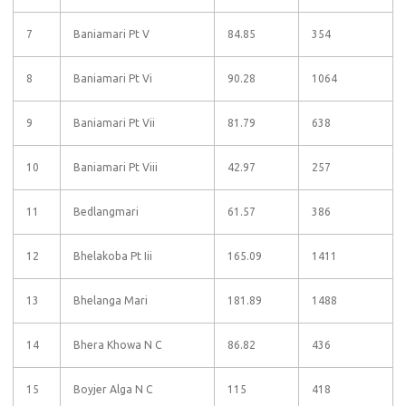
7
Baniamari Pt V
84.85
354
8
Baniamari Pt Vi
90.28
1064
9
Baniamari Pt Vii
81.79
638
10
Baniamari Pt Viii
42.97
257
11
Bedlangmari
61.57
386
12
Bhelakoba Pt Iii
165.09
1411
13
Bhelanga Mari
181.89
1488
14
Bhera Khowa N C
86.82
436
15
Boyjer Alga N C
115
418