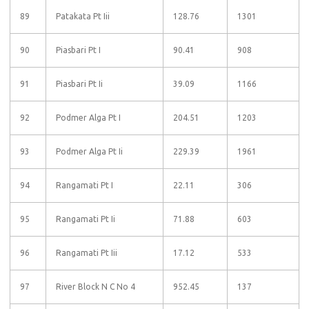
89
Patakata Pt Iii
128.76
1301
90
Piasbari Pt I
90.41
908
91
Piasbari Pt Ii
39.09
1166
92
Podmer Alga Pt I
204.51
1203
93
Podmer Alga Pt Ii
229.39
1961
94
Rangamati Pt I
22.11
306
95
Rangamati Pt Ii
71.88
603
96
Rangamati Pt Iii
17.12
533
97
River Block N C No 4
952.45
137