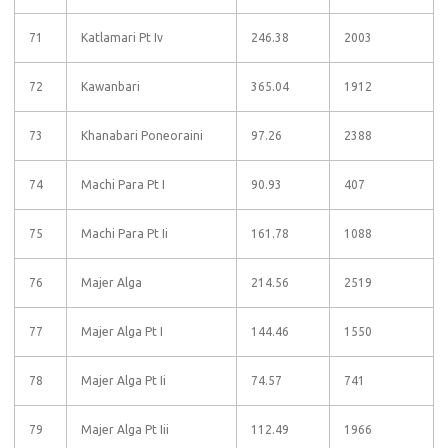
71
Katlamari Pt Iv
246.38
2003
72
Kawanbari
365.04
1912
73
Khanabari Poneoraini
97.26
2388
74
Machi Para Pt I
90.93
407
75
Machi Para Pt Ii
161.78
1088
76
Majer Alga
214.56
2519
77
Majer Alga Pt I
144.46
1550
78
Majer Alga Pt Ii
74.57
741
79
Majer Alga Pt Iii
112.49
1966