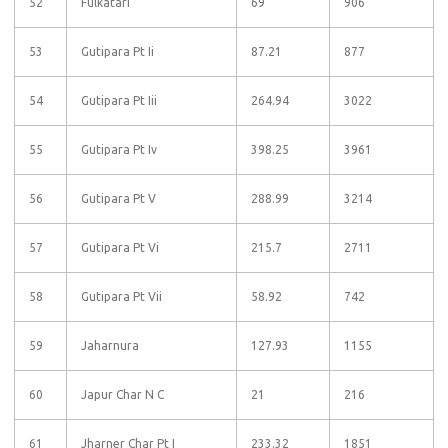
52
Fulkatari
69
906
53
Gutipara Pt Ii
87.21
877
54
Gutipara Pt Iii
264.94
3022
55
Gutipara Pt Iv
398.25
3961
56
Gutipara Pt V
288.99
3214
57
Gutipara Pt Vi
215.7
2711
58
Gutipara Pt Vii
58.92
742
59
Jaharnura
127.93
1155
60
Japur Char N C
21
216
61
Jharner Char Pt I
233.32
1851