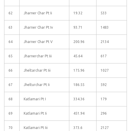
62
Jharner Char Pt Ii
19.32
533
63
Jharner Char Pt Iv
93.71
1483
64
Jharner Char Pt V
200.96
2134
65
Jharnerchar Pt Iii
45.64
617
66
Jheltarchar Pt Iii
175.96
1027
67
Jhelturchar Pt Ii
186.55
592
68
Katlamari Pt I
334.36
179
69
Katlamari Pt Ii
451.94
296
70
Katlamari Pt Iii
373.6
2127