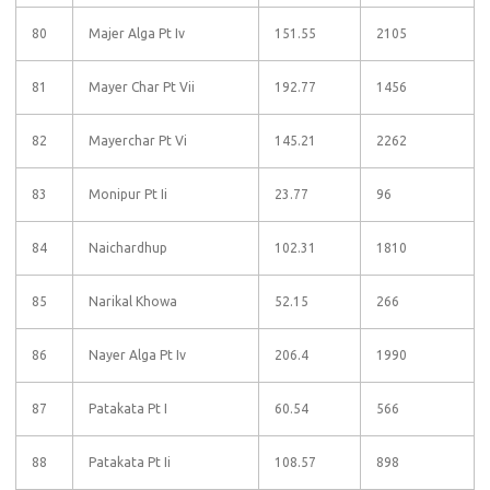
80
Majer Alga Pt Iv
151.55
2105
81
Mayer Char Pt Vii
192.77
1456
82
Mayerchar Pt Vi
145.21
2262
83
Monipur Pt Ii
23.77
96
84
Naichardhup
102.31
1810
85
Narikal Khowa
52.15
266
86
Nayer Alga Pt Iv
206.4
1990
87
Patakata Pt I
60.54
566
88
Patakata Pt Ii
108.57
898