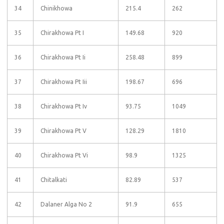
34
Chinikhowa
215.4
262
35
Chirakhowa Pt I
149.68
920
36
Chirakhowa Pt Ii
258.48
899
37
Chirakhowa Pt Iii
198.67
696
38
Chirakhowa Pt Iv
93.75
1049
39
Chirakhowa Pt V
128.29
1810
40
Chirakhowa Pt Vi
98.9
1325
41
Chitalkati
82.89
537
42
Dalaner Alga No 2
91.9
655