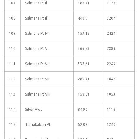
107
Salmara Pt Ii
186.71
1776
108
Salmara Pt Iii
440.9
3207
109
Salmara Pt Iv
153.15
2424
110
Salmara Pt V
366.53
2889
111
Salmara Pt Vi
336.61
2244
112
Salmara Pt Vii
280.41
1842
113
Salmara Pt Viii
158.51
1053
114
Siber Alga
84.96
1116
115
Tamakabari Pt I
62.08
1240