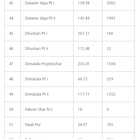
43
Dalaner Alga Pt I
138.99
2002
44
Dalaner Alga Pt Ii
143.89
1995
45
Dhurbari Pt I
267.27
166
46
Dhurbari Pt Ii
172.48
25
47
Dimalala Poyestichar
235.41
1594
48
Dimatala Pt I
60.72
239
49
Dimatala Pt Ii
117.71
1252
50
Fakirer Char N C
18
0
51
Fasat Pur
56.07
703