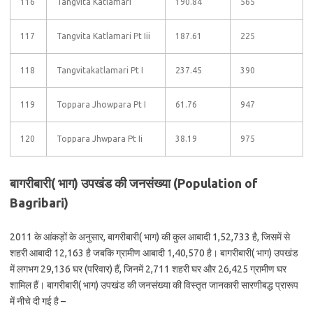
116
Tangvita Katlamari
190.84
565
117
Tangvita Katlamari Pt Iii
187.61
225
118
Tangvitakatlamari Pt I
237.45
390
119
Toppara Jhowpara Pt I
61.76
947
120
Toppara Jhwpara Pt Ii
38.19
975
बागरीबारी( भाग) उपखंड की जनसंख्या (Population of
Bagribari)
2011 के आंकड़ों के अनुसार, बागरीबारी( भाग) की कुल आबादी 1,52,733 है, जिसमें से
शहरी आबादी 12,163 है जबकि ग्रामीण आबादी 1,40,570 है। बागरीबारी( भाग) उपखंड
में लगभग 29,136 घर (परिवार) हैं, जिनमें 2,711 शहरी घर और 26,425 ग्रामीण घर
शामिल हैं। बागरीबारी( भाग) उपखंड की जनसंख्या की विस्तृत जानकारी सारणीबद्ध प्रारूप
में नीचे दी गई है –