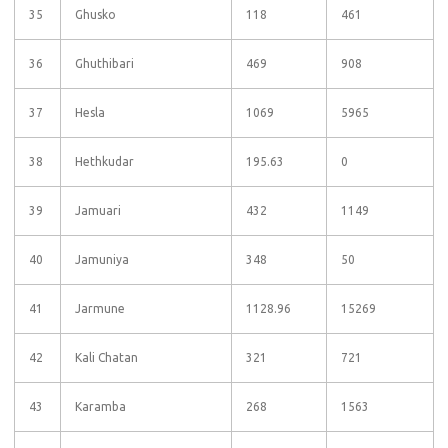
35
Ghusko
118
461
36
Ghuthibari
469
908
37
Hesla
1069
5965
38
Hethkudar
195.63
0
39
Jamuari
432
1149
40
Jamuniya
348
50
41
Jarmune
1128.96
15269
42
Kali Chatan
321
721
43
Karamba
268
1563