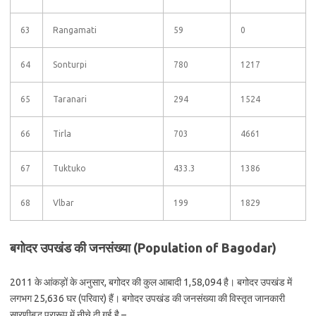
63
Rangamati
59
0
64
Sonturpi
780
1217
65
Taranari
294
1524
66
Tirla
703
4661
67
Tuktuko
433.3
1386
68
Vlbar
199
1829
बगोदर उपखंड की जनसंख्या (Population of Bagodar)
2011 के आंकड़ों के अनुसार, बगोदर की कुल आबादी 1,58,094 है। बगोदर उपखंड में
लगभग 25,636 घर (परिवार) हैं। बगोदर उपखंड की जनसंख्या की विस्तृत जानकारी
सारणीबद्ध प्रारूप में नीचे दी गई है –