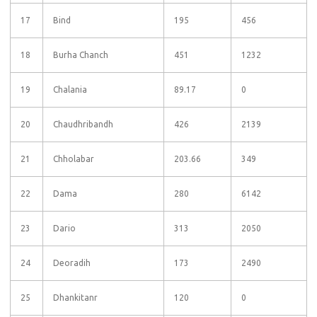
17
Bind
195
456
18
Burha Chanch
451
1232
19
Chalania
89.17
0
20
Chaudhribandh
426
2139
21
Chholabar
203.66
349
22
Dama
280
6142
23
Dario
313
2050
24
Deoradih
173
2490
25
Dhankitanr
120
0