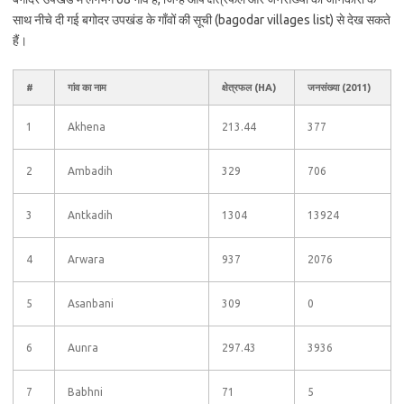
साथ नीचे दी गई बगोदर उपखंड के गाँवों की सूची (bagodar villages list) से देख सकते
हैं।
#
गांव का नाम
क्षेत्रफल (HA)
जनसंख्या (2011)
1
Akhena
213.44
377
2
Ambadih
329
706
3
Antkadih
1304
13924
4
Arwara
937
2076
5
Asanbani
309
0
6
Aunra
297.43
3936
7
Babhni
71
5