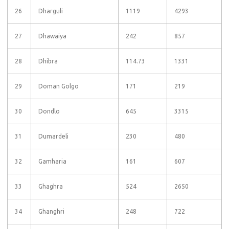
26
Dharguli
1119
4293
27
Dhawaiya
242
857
28
Dhibra
114.73
1331
29
Doman Golgo
171
219
30
Dondlo
645
3315
31
Dumardeli
230
480
32
Gamharia
161
607
33
Ghaghra
524
2650
34
Ghanghri
248
722