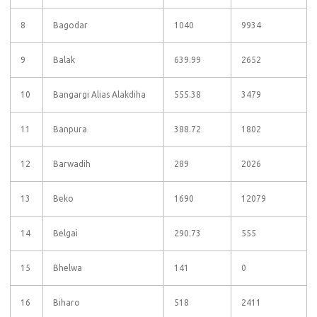
8
Bagodar
1040
9934
9
Balak
639.99
2652
10
Bangargi Alias Alakdiha
555.38
3479
11
Banpura
388.72
1802
12
Barwadih
289
2026
13
Beko
1690
12079
14
Belgai
290.73
555
15
Bhelwa
141
0
16
Biharo
518
2411