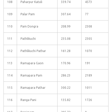
108
Paharpur Katuli
339.74
4573
109
Palar Pam
307.64
77
110
Pam Dongra
208.99
2308
111
Pathlikuchi
235.08
2305
112
Pathlikuchi Pathar
161.28
1070
113
Ramapara Gaon
170.96
191
114
Ramapara Pam
286.23
2189
115
Ramapara Pathar
300.22
1011
116
Ranga Pani
135.82
1726