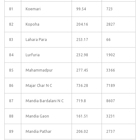
81
Koemari
99.54
723
82
Kopoha
204.16
2827
83
Lahara Para
253.17
66
84
Lurfuria
232.98
1902
85
Mahammadpur
277.45
3366
86
Majar Char N C
736.28
7189
87
Mandia Bardalani N C
719.8
8607
88
Mandia Gaon
161.51
3231
89
Mandia Pathar
206.02
2737