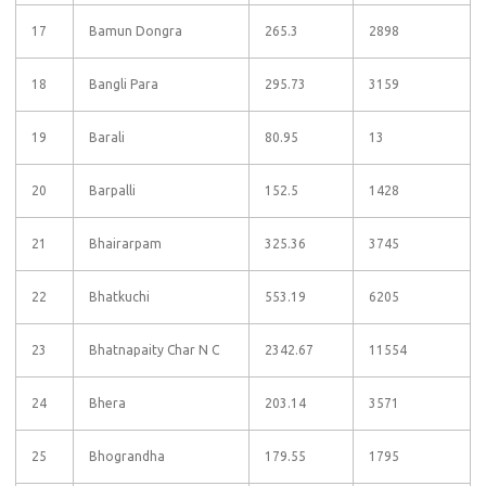
17
Bamun Dongra
265.3
2898
18
Bangli Para
295.73
3159
19
Barali
80.95
13
20
Barpalli
152.5
1428
21
Bhairarpam
325.36
3745
22
Bhatkuchi
553.19
6205
23
Bhatnapaity Char N C
2342.67
11554
24
Bhera
203.14
3571
25
Bhograndha
179.55
1795