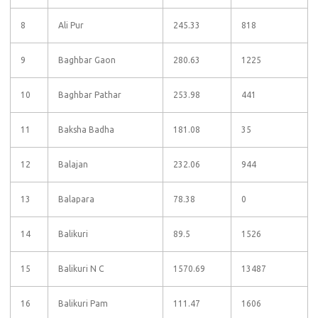
8
Ali Pur
245.33
818
9
Baghbar Gaon
280.63
1225
10
Baghbar Pathar
253.98
441
11
Baksha Badha
181.08
35
12
Balajan
232.06
944
13
Balapara
78.38
0
14
Balikuri
89.5
1526
15
Balikuri N C
1570.69
13487
16
Balikuri Pam
111.47
1606