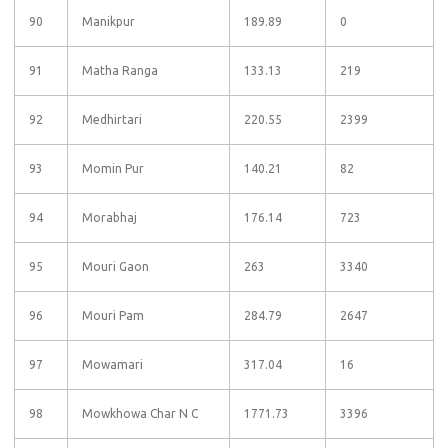
90
Manikpur
189.89
0
91
Matha Ranga
133.13
219
92
Medhirtari
220.55
2399
93
Momin Pur
140.21
82
94
Morabhaj
176.14
723
95
Mouri Gaon
263
3340
96
Mouri Pam
284.79
2647
97
Mowamari
317.04
16
98
Mowkhowa Char N C
1771.73
3396