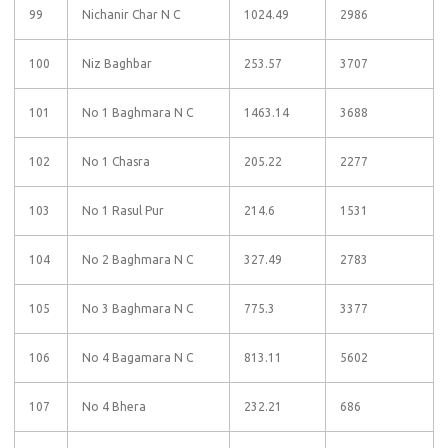
99
Nichanir Char N C
1024.49
2986
100
Niz Baghbar
253.57
3707
101
No 1 Baghmara N C
1463.14
3688
102
No 1 Chasra
205.22
2277
103
No 1 Rasul Pur
214.6
1531
104
No 2 Baghmara N C
327.49
2783
105
No 3 Baghmara N C
775.3
3377
106
No 4 Bagamara N C
813.11
5602
107
No 4 Bhera
232.21
686