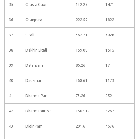
35
Chasra Gaon
132.27
1471
36
Chunpura
222.59
1822
37
Citali
362.71
3026
38
Dakhin Sitali
159.08
1515
39
Dalarpam
86.26
17
40
Daukmari
368.61
1173
41
Dharma Pur
73.26
252
42
Dharmapur N C
1502.12
5267
43
Digir Pam
201.6
4676