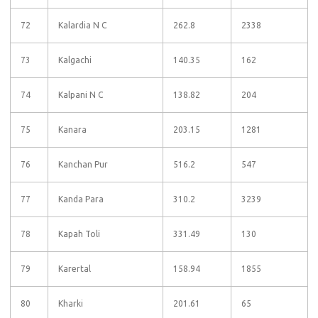
72
Kalardia N C
262.8
2338
73
Kalgachi
140.35
162
74
Kalpani N C
138.82
204
75
Kanara
203.15
1281
76
Kanchan Pur
516.2
547
77
Kanda Para
310.2
3239
78
Kapah Toli
331.49
130
79
Karertal
158.94
1855
80
Kharki
201.61
65