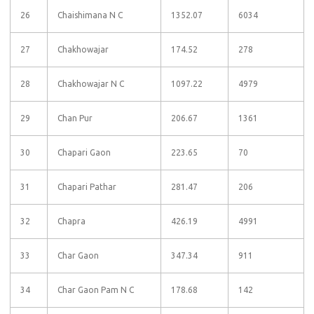
26
Chaishimana N C
1352.07
6034
27
Chakhowajar
174.52
278
28
Chakhowajar N C
1097.22
4979
29
Chan Pur
206.67
1361
30
Chapari Gaon
223.65
70
31
Chapari Pathar
281.47
206
32
Chapra
426.19
4991
33
Char Gaon
347.34
911
34
Char Gaon Pam N C
178.68
142