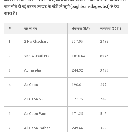
साथ नीचे दी गई बाघबर उपखंड के गाँवों की सूची (baghbor villages list) से देख
सकते हैं।
#
गांव का नाम
क्षेत्रफल (HA)
जनसंख्या (2011)
1
2 No Chachara
337.95
2455
2
3no Alupati N C
1030.64
8046
3
Agmandia
244.92
3459
4
Ali Gaon
196.61
495
5
Ali Gaon N C
327.75
706
6
Ali Gaon Pam
171.25
517
7
Ali Gaon Pathar
249.66
365