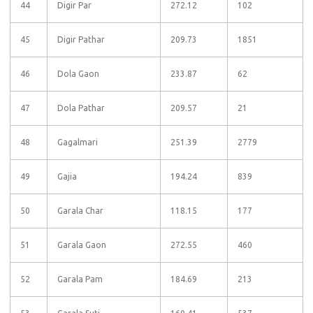
44
Digir Par
272.12
102
45
Digir Pathar
209.73
1851
46
Dola Gaon
233.87
62
47
Dola Pathar
209.57
21
48
Gagalmari
251.39
2779
49
Gajia
194.24
839
50
Garala Char
118.15
177
51
Garala Gaon
272.55
460
52
Garala Pam
184.69
213