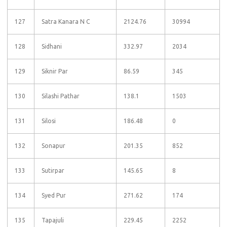
127
Satra Kanara N C
2124.76
30994
128
Sidhani
332.97
2034
129
Siknir Par
86.59
345
130
Silashi Pathar
138.1
1503
131
Silosi
186.48
0
132
Sonapur
201.35
852
133
Sutirpar
145.65
8
134
Syed Pur
271.62
174
135
Tapajuli
229.45
2252