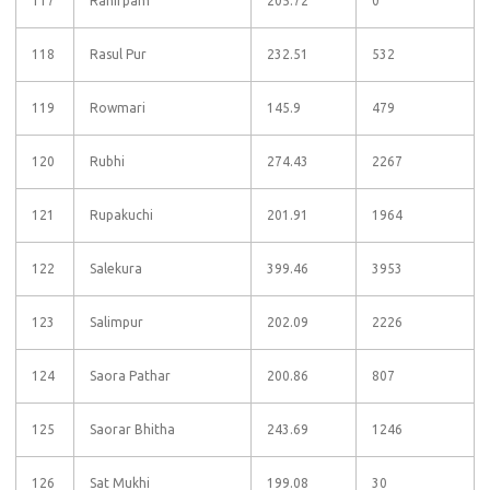
117
Ranirpam
205.72
0
118
Rasul Pur
232.51
532
119
Rowmari
145.9
479
120
Rubhi
274.43
2267
121
Rupakuchi
201.91
1964
122
Salekura
399.46
3953
123
Salimpur
202.09
2226
124
Saora Pathar
200.86
807
125
Saorar Bhitha
243.69
1246
126
Sat Mukhi
199.08
30