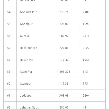
53
Garala Suti
160.41
537
54
Gobinda Pur
279.76
2483
55
Gopalpur
223.07
1598
56
Gurala
187.92
2071
57
Habi Dongra
227.88
2120
58
Hasan Pur
179.42
1059
59
Islam Pur
208.223
615
60
Islampur
117.39
775
61
Jadabpur
308.09
2204
62
Jahanar Gaon
286.07
481