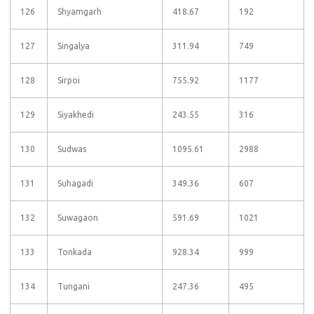
126
Shyamgarh
418.67
192
127
Singalya
311.94
749
128
Sirpoi
755.92
1177
129
Siyakhedi
243.55
316
130
Sudwas
1095.61
2988
131
Suhagadi
349.36
607
132
Suwagaon
591.69
1021
133
Tonkada
928.34
999
134
Tungani
247.36
495