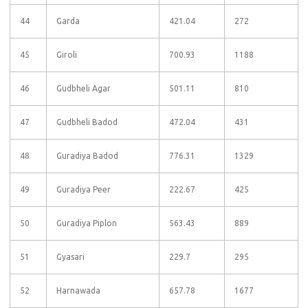
44
Garda
421.04
272
45
Giroli
700.93
1188
46
Gudbheli Agar
501.11
810
47
Gudbheli Badod
472.04
431
48
Guradiya Badod
776.31
1329
49
Guradiya Peer
222.67
425
50
Guradiya Piplon
563.43
889
51
Gyasari
229.7
295
52
Harnawada
657.78
1677