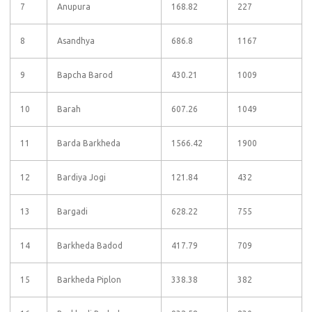
7
Anupura
168.82
227
8
Asandhya
686.8
1167
9
Bapcha Barod
430.21
1009
10
Barah
607.26
1049
11
Barda Barkheda
1566.42
1900
12
Bardiya Jogi
121.84
432
13
Bargadi
628.22
755
14
Barkheda Badod
417.79
709
15
Barkheda Piplon
338.38
382