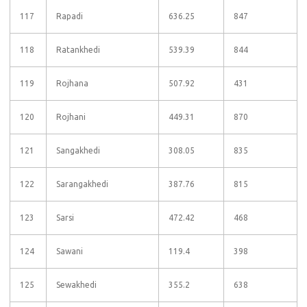
117
Rapadi
636.25
847
118
Ratankhedi
539.39
844
119
Rojhana
507.92
431
120
Rojhani
449.31
870
121
Sangakhedi
308.05
835
122
Sarangakhedi
387.76
815
123
Sarsi
472.42
468
124
Sawani
119.4
398
125
Sewakhedi
355.2
638