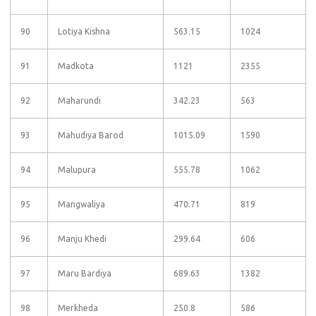
90
Lotiya Kishna
563.15
1024
91
Madkota
1121
2355
92
Maharundi
342.23
563
93
Mahudiya Barod
1015.09
1590
94
Malupura
555.78
1062
95
Mangwaliya
470.71
819
96
Manju Khedi
299.64
606
97
Maru Bardiya
689.63
1382
98
Merkheda
250.8
586