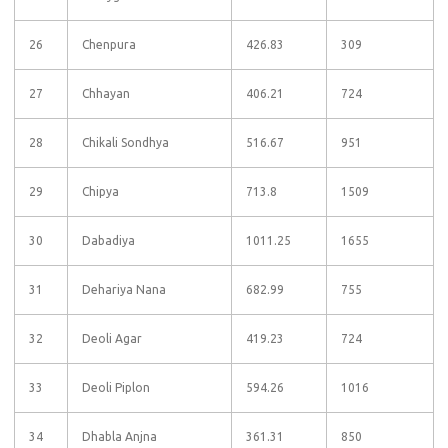
26
Chenpura
426.83
309
27
Chhayan
406.21
724
28
Chikali Sondhya
516.67
951
29
Chipya
713.8
1509
30
Dabadiya
1011.25
1655
31
Dehariya Nana
682.99
755
32
Deoli Agar
419.23
724
33
Deoli Piplon
594.26
1016
34
Dhabla Anjna
361.31
850