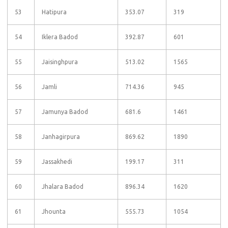
53
Hatipura
353.07
319
54
Iklera Badod
392.87
601
55
Jaisinghpura
513.02
1565
56
Jamli
714.36
945
57
Jamunya Badod
681.6
1461
58
Janhagirpura
869.62
1890
59
Jassakhedi
199.17
311
60
Jhalara Badod
896.34
1620
61
Jhounta
555.73
1054