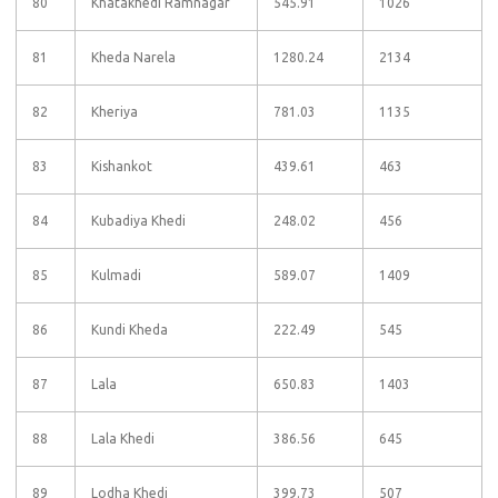
80
Khatakhedi Ramnagar
545.91
1026
81
Kheda Narela
1280.24
2134
82
Kheriya
781.03
1135
83
Kishankot
439.61
463
84
Kubadiya Khedi
248.02
456
85
Kulmadi
589.07
1409
86
Kundi Kheda
222.49
545
87
Lala
650.83
1403
88
Lala Khedi
386.56
645
89
Lodha Khedi
399.73
507