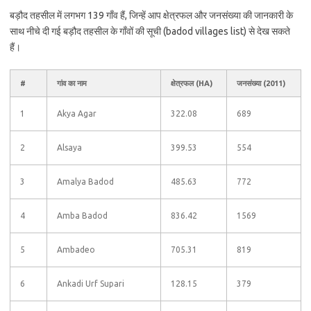
बड़ौद तहसील में लगभग 139 गाँव हैं, जिन्हें आप क्षेत्रफल और जनसंख्या की जानकारी के
साथ नीचे दी गई बड़ौद तहसील के गाँवों की सूची (badod villages list) से देख सकते
हैं।
#
गांव का नाम
क्षेत्रफल (HA)
जनसंख्या (2011)
1
Akya Agar
322.08
689
2
Alsaya
399.53
554
3
Amalya Badod
485.63
772
4
Amba Badod
836.42
1569
5
Ambadeo
705.31
819
6
Ankadi Urf Supari
128.15
379