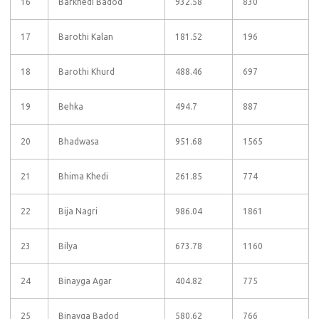
16
Barkhedi Badod
932.58
830
17
Barothi Kalan
181.52
196
18
Barothi Khurd
488.46
697
19
Behka
494.7
887
20
Bhadwasa
951.68
1565
21
Bhima Khedi
261.85
774
22
Bija Nagri
986.04
1861
23
Bilya
673.78
1160
24
Binayga Agar
404.82
775
25
Binayga Badod
580.62
766