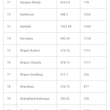
71
Kangani Kheda
636.34
778
72
Kankariya
448.2
1036
73
Kankdel
1022.89
1384
74
Karnaliya
845.59
1154
75
Khajuri Badod
576.18
1713
76
Khajuri Chopda
478.15
1117
77
Khajuri Sondhiya
317.7
536
78
Khandwas
330.73
877
79
Khatakhedi Badnagar
385.85
528