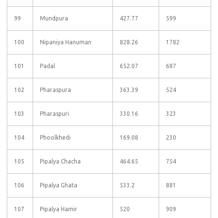
99
Mundpura
427.77
599
100
Nipaniya Hanuman
828.26
1782
101
Padal
652.07
687
102
Pharaspura
363.39
524
103
Pharaspuri
330.16
323
104
Phoolkhedi
169.08
230
105
Pipalya Chacha
464.65
754
106
Pipalya Ghata
533.2
881
107
Pipalya Hamir
520
909