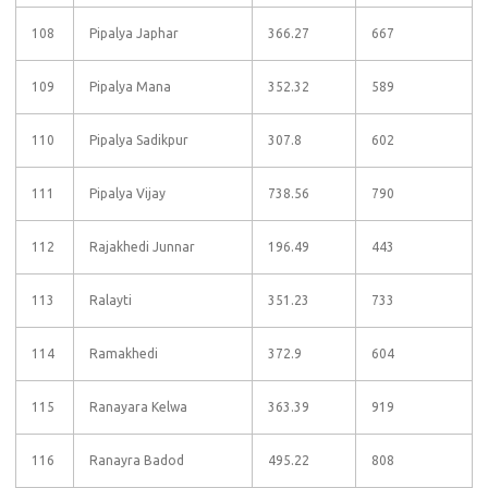
108
Pipalya Japhar
366.27
667
109
Pipalya Mana
352.32
589
110
Pipalya Sadikpur
307.8
602
111
Pipalya Vijay
738.56
790
112
Rajakhedi Junnar
196.49
443
113
Ralayti
351.23
733
114
Ramakhedi
372.9
604
115
Ranayara Kelwa
363.39
919
116
Ranayra Badod
495.22
808