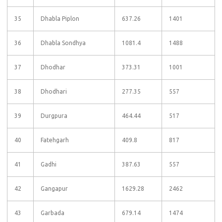
35
Dhabla Piplon
637.26
1401
36
Dhabla Sondhya
1081.4
1488
37
Dhodhar
373.31
1001
38
Dhodhari
277.35
557
39
Durgpura
464.44
517
40
Fatehgarh
409.8
817
41
Gadhi
387.63
557
42
Gangapur
1629.28
2462
43
Garbada
679.14
1474