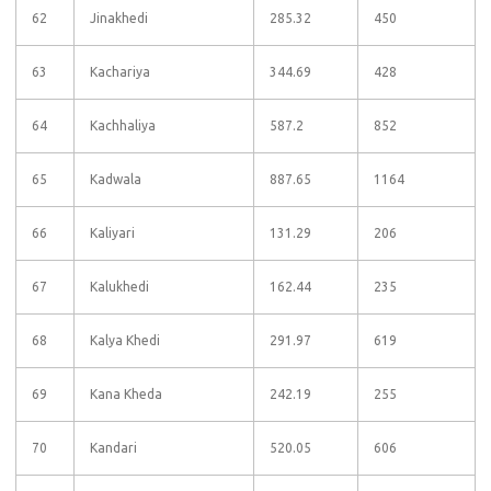
62
Jinakhedi
285.32
450
63
Kachariya
344.69
428
64
Kachhaliya
587.2
852
65
Kadwala
887.65
1164
66
Kaliyari
131.29
206
67
Kalukhedi
162.44
235
68
Kalya Khedi
291.97
619
69
Kana Kheda
242.19
255
70
Kandari
520.05
606