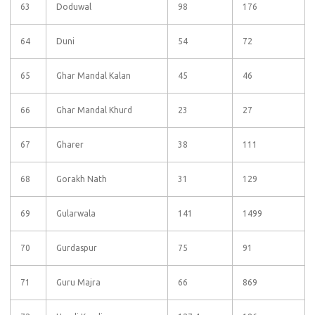
63
Doduwal
98
176
64
Duni
54
72
65
Ghar Mandal Kalan
45
46
66
Ghar Mandal Khurd
23
27
67
Gharer
38
111
68
Gorakh Nath
31
129
69
Gularwala
141
1499
70
Gurdaspur
75
91
71
Guru Majra
66
869