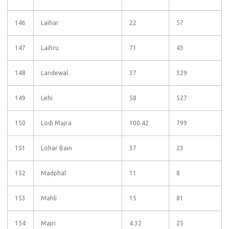
146
Laihar
22
57
147
Laihru
71
43
148
Landewal
37
329
149
Lehi
58
527
150
Lodi Majra
100.42
799
151
Lohar Bain
37
23
152
Madphal
11
8
153
Mahli
15
81
154
Majri
4.32
25