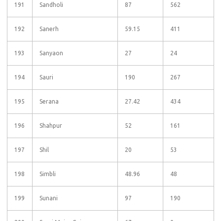
191
Sandholi
87
562
192
Sanerh
59.15
411
193
Sanyaon
27
24
194
Sauri
190
267
195
Serana
27.42
434
196
Shahpur
52
161
197
Shil
20
53
198
Simbli
48.96
48
199
Sunani
97
190