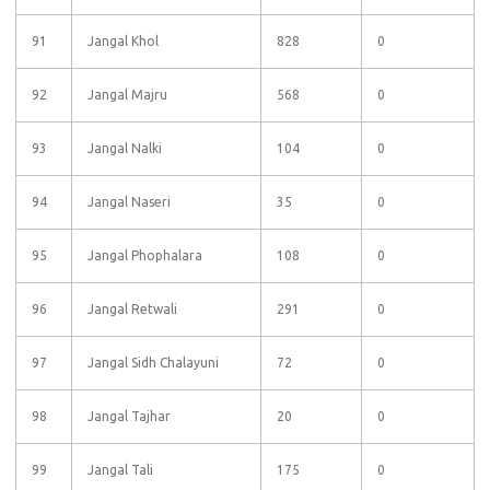
91
Jangal Khol
828
0
92
Jangal Majru
568
0
93
Jangal Nalki
104
0
94
Jangal Naseri
35
0
95
Jangal Phophalara
108
0
96
Jangal Retwali
291
0
97
Jangal Sidh Chalayuni
72
0
98
Jangal Tajhar
20
0
99
Jangal Tali
175
0