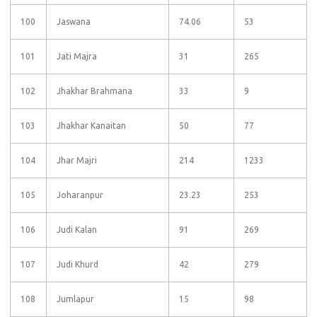
100
Jaswana
74.06
53
101
Jati Majra
31
265
102
Jhakhar Brahmana
33
9
103
Jhakhar Kanaitan
50
77
104
Jhar Majri
214
1233
105
Joharanpur
23.23
253
106
Judi Kalan
91
269
107
Judi Khurd
42
279
108
Jumlapur
15
98