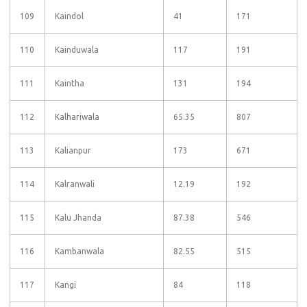
109
Kaindol
41
171
110
Kainduwala
117
191
111
Kaintha
131
194
112
Kalhariwala
65.35
807
113
Kalianpur
173
671
114
Kalranwali
12.19
192
115
Kalu Jhanda
87.38
546
116
Kambanwala
82.55
515
117
Kangi
84
118