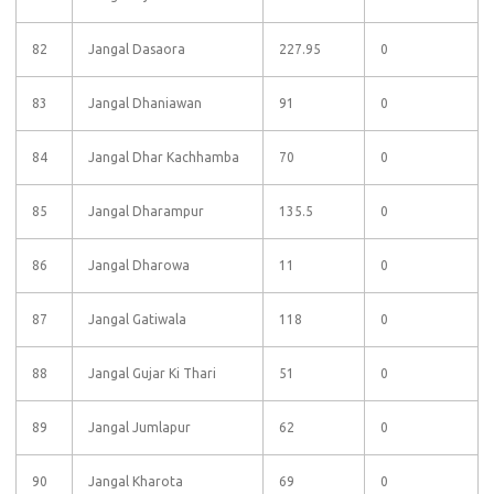
82
Jangal Dasaora
227.95
0
83
Jangal Dhaniawan
91
0
84
Jangal Dhar Kachhamba
70
0
85
Jangal Dharampur
135.5
0
86
Jangal Dharowa
11
0
87
Jangal Gatiwala
118
0
88
Jangal Gujar Ki Thari
51
0
89
Jangal Jumlapur
62
0
90
Jangal Kharota
69
0