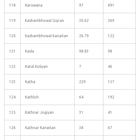
118
Karuwana
97
891
119
Kashambhowal Gujran
30.62
269
120
Kashambhowal Kanaitan
26.79
122
121
Kasla
98.83
98
122
Katal Koliyan
7
46
123
Katha
229
157
124
Kathloh
64
192
125
Kathnar Jogiyan
31
41
126
Kathnar Kanaitan
38
67