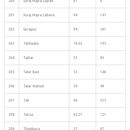
200
Suraj Majra Gujran
67
0
201
Suraj Majra Labana
94
147
202
Surajpur
94
381
203
Tahliwala
78.03
195
204
Tajhar
23
85
205
Talar Basi
55
146
206
Talar Wahad
59
49
207
Tali
96
335
208
Tatoa
62.21
121
209
Thaidpura
37
87