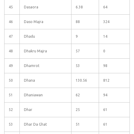
45
Dasaora
6.38
64
46
Daso Majra
88
324
47
Dhadu
9
14
48
Dhakru Majra
57
0
49
Dhamrot
53
98
50
Dhana
130.56
812
51
Dhaniawan
62
94
52
Dhar
25
61
53
Dhar Da Ghat
51
61