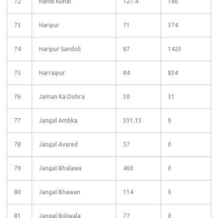
72
Handi Kundi
127.4
186
73
Haripur
71
374
74
Haripur Sandoli
87
1423
75
Harraipur
84
834
76
Jaman Ka Dohra
30
31
77
Jangal Ambka
331.13
0
78
Jangal Avared
57
0
79
Jangal Bhalawa
460
0
80
Jangal Bhawan
114
0
81
Jangal Bijliwala
77
0