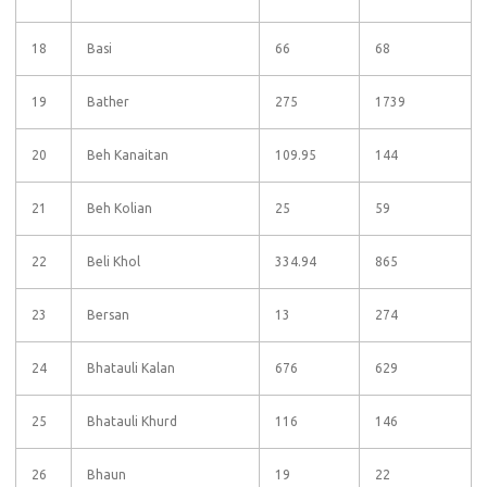
18
Basi
66
68
19
Bather
275
1739
20
Beh Kanaitan
109.95
144
21
Beh Kolian
25
59
22
Beli Khol
334.94
865
23
Bersan
13
274
24
Bhatauli Kalan
676
629
25
Bhatauli Khurd
116
146
26
Bhaun
19
22