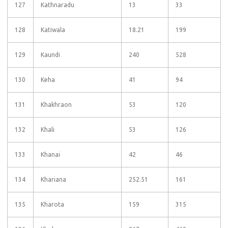
127
Kathnaradu
13
33
128
Katiwala
18.21
199
129
Kaundi
240
528
130
Keha
41
94
131
Khakhraon
53
120
132
Khali
53
126
133
Khanai
42
46
134
Khariana
252.51
161
135
Kharota
159
315