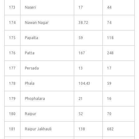
173
Naseri
17
44
174
Nawan Nagar
38.72
74
175
Papalta
59
118
176
Patta
167
248
177
Persada
13
17
178
Phala
104.43
59
179
Phophalara
21
16
180
Raipur
52
70
181
Raipur Jakhauli
138
682