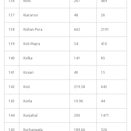
136
Khol
267
469
137
Kiararoo
48
26
138
Kishan Pura
662
2191
139
Koli Majra
54
410
140
Kolka
141
85
141
Kosari
40
15
142
Koti
219.58
643
143
Kotla
10.96
44
144
Kunjahal
200
1471
145
Kurhanwala
189.66
526