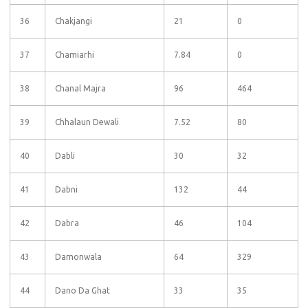
36
Chakjangi
21
0
37
Chamiarhi
7.84
0
38
Chanal Majra
96
464
39
Chhalaun Dewali
7.52
80
40
Dabli
30
32
41
Dabni
132
44
42
Dabra
46
104
43
Damonwala
64
329
44
Dano Da Ghat
33
35