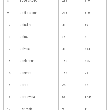
8
Baddi Sitalpur
293
310
9
Badi Sitalpur
293
310
10
Bainthlu
41
39
11
Balmu
35
4
12
Balyana
41
564
13
Banbir Pur
138
445
14
Banehra
134
96
15
Baroa
24
52
16
Barotiwala
66
1743
17
Baruwala
9
11