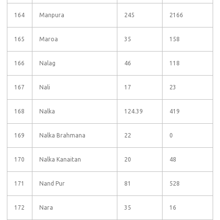
164
Manpura
245
2166
165
Maroa
35
158
166
Nalag
46
118
167
Nali
17
23
168
Nalka
124.39
419
169
Nalka Brahmana
22
0
170
Nalka Kanaitan
20
48
171
Nand Pur
81
528
172
Nara
35
16