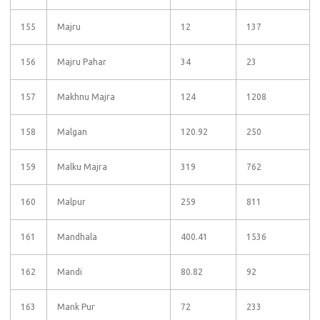
155
Majru
12
137
156
Majru Pahar
34
23
157
Makhnu Majra
124
1208
158
Malgan
120.92
250
159
Malku Majra
319
762
160
Malpur
259
811
161
Mandhala
400.41
1536
162
Mandi
80.82
92
163
Mank Pur
72
233