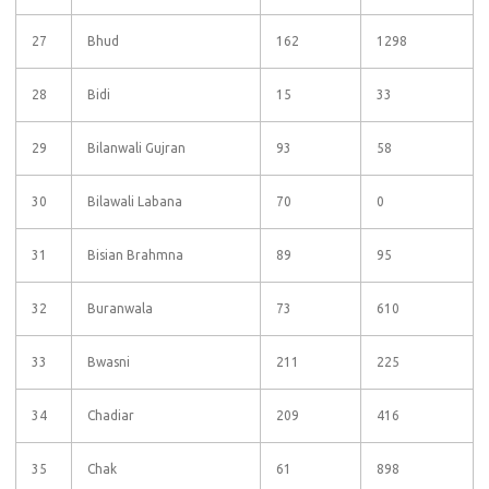
27
Bhud
162
1298
28
Bidi
15
33
29
Bilanwali Gujran
93
58
30
Bilawali Labana
70
0
31
Bisian Brahmna
89
95
32
Buranwala
73
610
33
Bwasni
211
225
34
Chadiar
209
416
35
Chak
61
898