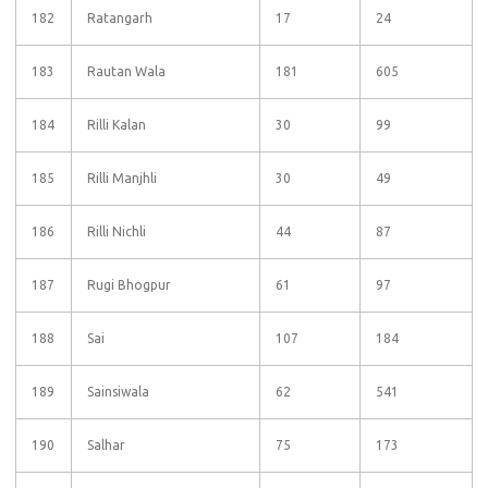
182
Ratangarh
17
24
183
Rautan Wala
181
605
184
Rilli Kalan
30
99
185
Rilli Manjhli
30
49
186
Rilli Nichli
44
87
187
Rugi Bhogpur
61
97
188
Sai
107
184
189
Sainsiwala
62
541
190
Salhar
75
173