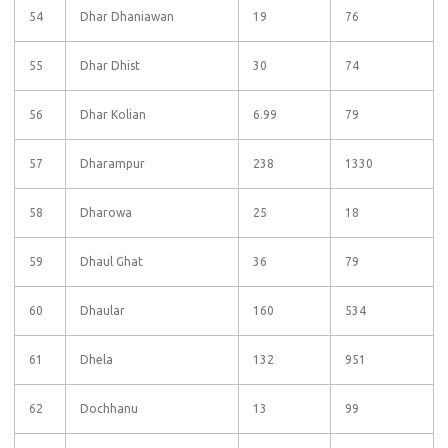
54
Dhar Dhaniawan
19
76
55
Dhar Dhist
30
74
56
Dhar Kolian
6.99
79
57
Dharampur
238
1330
58
Dharowa
25
18
59
Dhaul Ghat
36
79
60
Dhaular
160
534
61
Dhela
132
951
62
Dochhanu
13
99