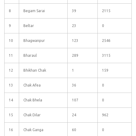
8
Begam Sarai
39
2115
9
Beltar
23
0
10
Bhagwanpur
123
2546
11
Bharaul
289
3115
12
Bhikhan Chak
1
159
13
Chak Afea
36
0
14
Chak Bhela
107
0
15
Chak Dilar
24
962
16
Chak Ganga
60
0