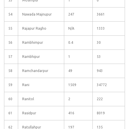
53
Mosimpur
1
0
54
Nawada Majnupur
247
3661
55
Rajapur Ragho
N/A
1333
56
Rambhimpur
0.4
30
57
Rambhipur
1
53
58
Ramchandarpur
49
943
59
Rani
1509
34772
60
Ranitol
2
222
61
Rasidpur
416
8019
62
Ratullahpur
197
135