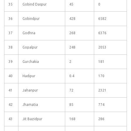
35
Gobind Daspur
45
0
36
Gobindpur
428
6582
37
Godhna
268
6376
38
Gopalpur
248
2053
39
Gurchakia
2
181
40
Hadipur
0.4
170
41
Jahanpur
72
2321
42
Jhamatia
85
774
43
Jit Bazidpur
168
286