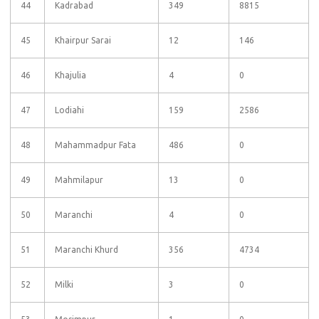
44
Kadrabad
349
8815
45
Khairpur Sarai
12
146
46
Khajulia
4
0
47
Lodiahi
159
2586
48
Mahammadpur Fata
486
0
49
Mahmilapur
13
0
50
Maranchi
4
0
51
Maranchi Khurd
356
4734
52
Milki
3
0