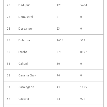
26
Dadupur
123
5464
27
Damusarai
8
0
28
Dargahpur
23
0
29
Dularpur
1698
503
30
Fateha
673
8997
31
Gahuni
30
0
32
Garahia Chak
76
0
33
Garaingaon
43
1025
34
Gauspur
54
922