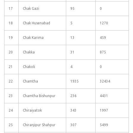
17
Chak Gazi
95
0
18
Chak Husenabad
5
1270
19
Chak Karima
13
459
20
Chakka
31
875
21
Chakoli
4
0
22
Chamtha
1935
32434
23
Chamtha Bishunpur
236
4431
24
Chiraiyatok
343
1997
25
Chiranjipur Shahpur
307
5499