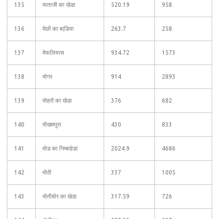
135
माताजी का खेडा
520.19
958
136
मेछों का बाडि़या
263.7
258
137
मेफलियास
934.72
1573
138
मोगर
914
2893
139
मोहरों का खेडा
376
682
140
मोखमपुरा
430
833
141
मोड का निम्बाहेडा
2024.9
4686
142
मोठी
337
1005
143
मोतीबोर का खेडा
317.59
726