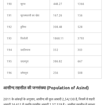
190
सूरज
448.27
1366
191
सूरजमलजी का खेरा
167.26
156
192
ठूमिया
308.48
528
193
तिलोली
1868.11
3793
194
उदलियास
332
303
195
उदलपुरा
386.82
667
196
उमेदपुरा
256
508
आसीन्द तहसील की जनसंख्या (Population of Asind)
2011 के आंकड़ों के अनुसार, आसीन्द की कुल आबादी 2,54,130 है, जिसमें से शहरी
आबादी 16,611 है जबकि ग्रामीण आबादी 2,37,519 है। आसीन्द तहसील में लगभग