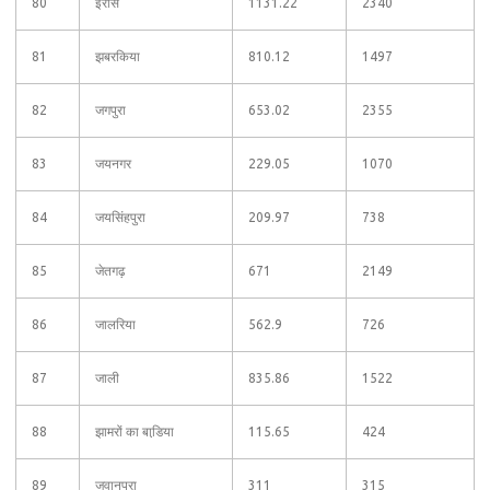
80
ईंरास
1131.22
2340
81
झबरकिया
810.12
1497
82
जगपुरा
653.02
2355
83
जयनगर
229.05
1070
84
जयसिंहपुरा
209.97
738
85
जेतगढ़
671
2149
86
जालरिया
562.9
726
87
जाली
835.86
1522
88
झामरों का बाडि़या
115.65
424
89
जवानपुरा
311
315