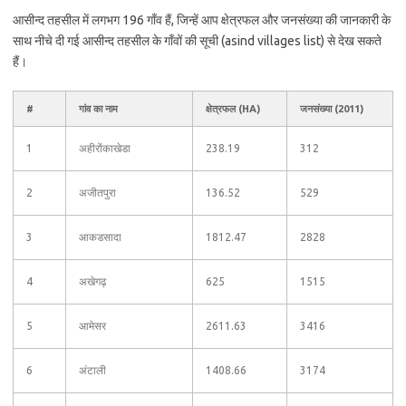
आसीन्द तहसील में लगभग 196 गाँव हैं, जिन्हें आप क्षेत्रफल और जनसंख्या की जानकारी के
साथ नीचे दी गई आसीन्द तहसील के गाँवों की सूची (asind villages list) से देख सकते
हैं।
#
गांव का नाम
क्षेत्रफल (HA)
जनसंख्या (2011)
1
अहीरोंकाखेडा
238.19
312
2
अजीतपुरा
136.52
529
3
आकडसादा
1812.47
2828
4
अखेगढ़
625
1515
5
आमेसर
2611.63
3416
6
अंटाली
1408.66
3174