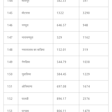
144
मोतीपुर
582.33
597
145
मोटरास
1322
3290
146
नगपुरा
646.57
948
147
नारायणपुरा
529
1162
148
नयातालाब का बाडिया
152.01
319
149
नेगडिया
544.79
1038
150
नुवालिया
584.45
1229
151
ओजियाणा
697.08
1674
152
पालडी
896.17
2376
153
पान्डरू
806.11
1479