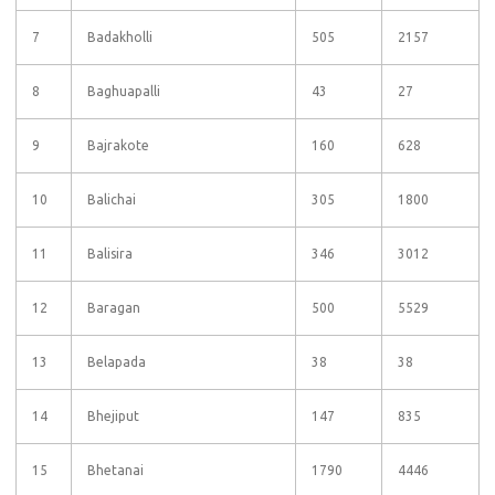
7
Badakholli
505
2157
8
Baghuapalli
43
27
9
Bajrakote
160
628
10
Balichai
305
1800
11
Balisira
346
3012
12
Baragan
500
5529
13
Belapada
38
38
14
Bhejiput
147
835
15
Bhetanai
1790
4446