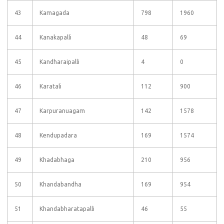
43
Kamagada
798
1960
44
Kanakapalli
48
69
45
Kandharaipalli
4
0
46
Karatali
112
900
47
Karpuranuagam
142
1578
48
Kendupadara
169
1574
49
Khadabhaga
210
956
50
Khandabandha
169
954
51
Khandabharatapalli
46
55