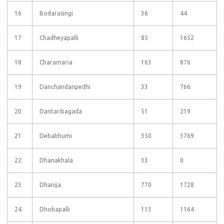
16
Bodarasingi
36
44
17
Chadheyapalli
85
1652
18
Charamaria
163
876
19
Danchandanpedhi
33
766
20
Dantaribagada
51
219
21
Debabhumi
350
3769
22
Dhanakhala
33
0
23
Dhanija
770
1728
24
Dhobapalli
113
1164