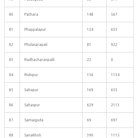
80
Pathara
148
567
81
Phappalapur
124
633
82
Phulasarapali
81
922
83
Radhacharanpalli
22
0
84
Rishipur
156
1134
85
Sahapur
169
655
86
Sahaspur
629
2113
87
Samaiguda
69
697
88
Sanakholi
390
1115