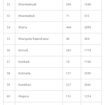
52
Khandadeuali
206
1646
53
Khandadeuli
71
335
54
Kharia
444
2899
55
Khariguda Rajendrapur
46
404
56
Kornoli
263
1719
57
Kotibadi
74
1100
58
Kotinada
137
2045
59
Kumbhari
257
2841
60
Magura
153
1234