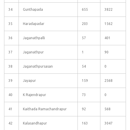
34
Gunthapada
655
3822
35
Haradapadar
203
1562
36
Jaganathpalli
57
401
37
Jaganathpur
1
90
38
Jaganathpursasan
54
0
39
Jayapur
159
2568
40
K Rajendrapur
73
0
41
Kaithada Ramachandrapur
92
568
42
Kalasandhapur
163
3047