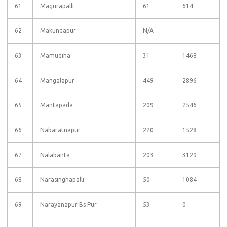
61
Magurapalli
61
614
62
Makundapur
N/A
63
Mamudiha
31
1468
64
Mangalapur
449
2896
65
Mantapada
209
2546
66
Nabaratnapur
220
1528
67
Nalabanta
203
3129
68
Narasinghapalli
50
1084
69
Narayanapur Bs Pur
53
0