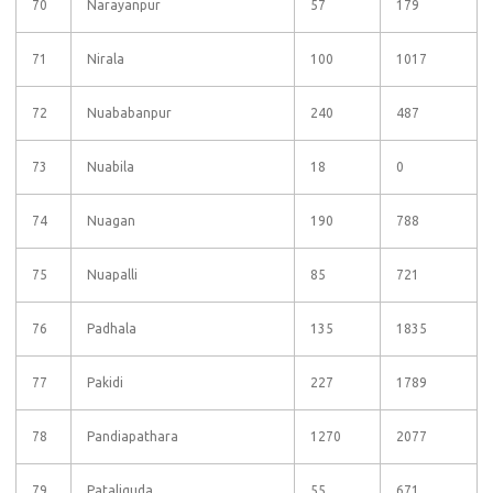
70
Narayanpur
57
179
71
Nirala
100
1017
72
Nuababanpur
240
487
73
Nuabila
18
0
74
Nuagan
190
788
75
Nuapalli
85
721
76
Padhala
135
1835
77
Pakidi
227
1789
78
Pandiapathara
1270
2077
79
Pataliguda
55
671