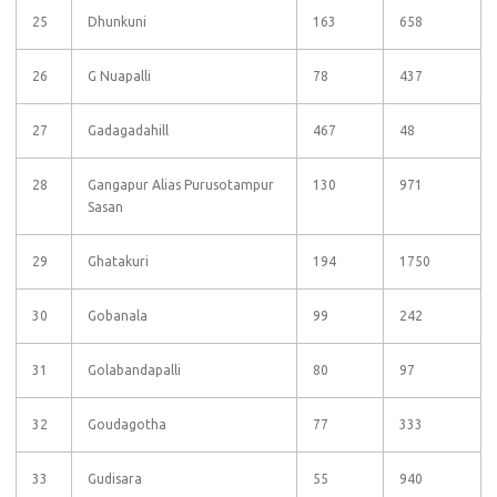
25
Dhunkuni
163
658
26
G Nuapalli
78
437
27
Gadagadahill
467
48
28
Gangapur Alias Purusotampur
130
971
Sasan
29
Ghatakuri
194
1750
30
Gobanala
99
242
31
Golabandapalli
80
97
32
Goudagotha
77
333
33
Gudisara
55
940