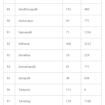
89
Sandhinuapalli
195
480
90
Santarapur
92
771
91
Sapuapalli
71
1236
92
Sidhanai
946
2332
93
Simakhai
29
229
94
Sumantapalli
81
771
95
Sunapalli
48
698
96
Talaputu
112
0
97
Tarasingi
178
1368