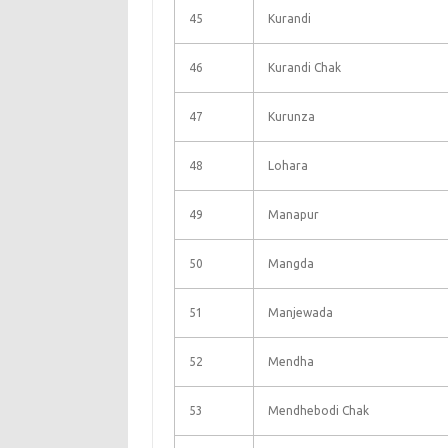
45
Kurandi
46
Kurandi Chak
47
Kurunza
48
Lohara
49
Manapur
50
Mangda
51
Manjewada
52
Mendha
53
Mendhebodi Chak