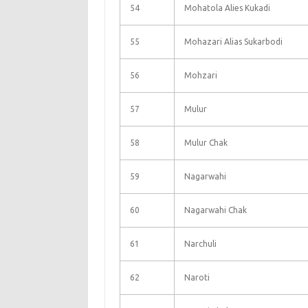
54
Mohatola Alies Kukadi
55
Mohazari Alias Sukarbodi
56
Mohzari
57
Mulur
58
Mulur Chak
59
Nagarwahi
60
Nagarwahi Chak
61
Narchuli
62
Naroti