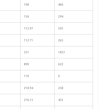
108
466
156
294
115.97
303
112.71
265
251
1833
890
622
170
0
218.94
258
276.13
453