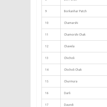
9
Borkanhar Patch
10
Chamarshi
11
Chamorshi Chak
12
Chavela
13
Chicholi
14
Chicholi Chak
15
Churmura
16
Darli
17
Daundi