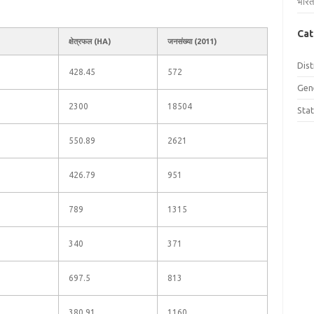
भारत
Cat
क्षेत्रफल (HA)
जनसंख्या (2011)
Dist
428.45
572
Gen
2300
18504
Sta
550.89
2621
426.79
951
789
1315
340
371
697.5
813
380.91
1160