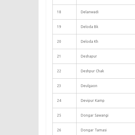
18
Delanwadi
19
Deloda Bk
20
Deloda Kh
21
Deshapur
22
Deshpur Chak
23
Deulgaon
24
Devipur Kamp
25
Dongar Sawangi
26
Dongar Tamasi