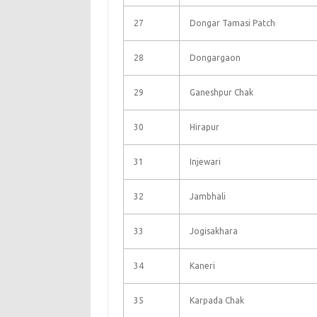
27
Dongar Tamasi Patch
28
Dongargaon
29
Ganeshpur Chak
30
Hirapur
31
Injewari
32
Jambhali
33
Jogisakhara
34
Kaneri
35
Karpada Chak