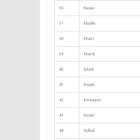
36
Kasavi
37
Khadki
38
Khairi
39
Khardi
40
Kitadi
41
Kojabi
42
Koregaon
43
Kosari
44
Kulkuli