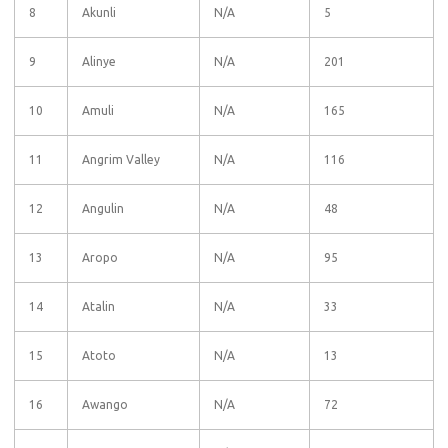
8
Akunli
N/A
5
9
Alinye
N/A
201
10
Amuli
N/A
165
11
Angrim Valley
N/A
116
12
Angulin
N/A
48
13
Aropo
N/A
95
14
Atalin
N/A
33
15
Atoto
N/A
13
16
Awango
N/A
72