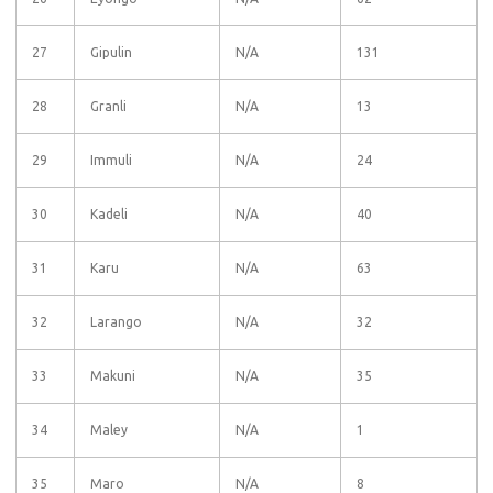
27
Gipulin
N/A
131
28
Granli
N/A
13
29
Immuli
N/A
24
30
Kadeli
N/A
40
31
Karu
N/A
63
32
Larango
N/A
32
33
Makuni
N/A
35
34
Maley
N/A
1
35
Maro
N/A
8