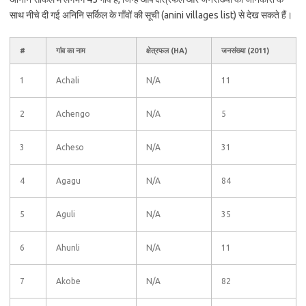
साथ नीचे दी गई अनिनि सर्किल के गाँवों की सूची (anini villages list) से देख सकते हैं।
#
गांव का नाम
क्षेत्रफल (HA)
जनसंख्या (2011)
1
Achali
N/A
11
2
Achengo
N/A
5
3
Acheso
N/A
31
4
Agagu
N/A
84
5
Aguli
N/A
35
6
Ahunli
N/A
11
7
Akobe
N/A
82