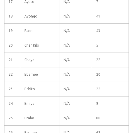
17
Ayeso
N/A
7
18
Ayongo
N/A
41
19
Baro
N/A
43
20
Char Kilo
N/A
5
21
Cheya
N/A
22
22
Ebamee
N/A
20
23
Echito
N/A
22
24
Emiya
N/A
9
25
Etabe
N/A
88
26
Eyongo
N/A
62