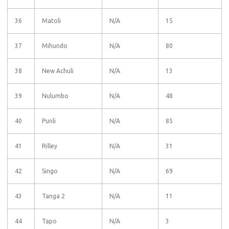
36
Matoli
N/A
15
37
Mihundo
N/A
80
38
New Achuli
N/A
13
39
Nulumbo
N/A
48
40
Punli
N/A
85
41
Rilley
N/A
31
42
Singo
N/A
69
43
Tanga 2
N/A
11
44
Tapo
N/A
3